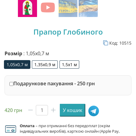
Прапор Глобиного
Код:
10515
Розмір
: 1,05х0,7 м
1,05х0,7 м
1,35х0,9 м
1,5х1 м
1,05х0,7 м
1,35х0,9 м
1,5х1 м
Подарункове пакування - 250 грн
420
грн
У кошик
Прапор
Глобиного
Оплата
– при отриманні без передоплат (окрім
кількість
індивідуальних виробів), карткою онлайн (Apple Pay,