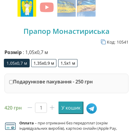
Прапор Монастириська
Код:
10541
Розмір
: 1,05х0,7 м
1,05х0,7 м
1,35х0,9 м
1,5х1 м
1,05х0,7 м
1,35х0,9 м
1,5х1 м
Подарункове пакування - 250 грн
420
грн
У кошик
Прапор
Монастириська
Оплата
– при отриманні без передоплат (окрім
кількість
індивідуальних виробів), карткою онлайн (Apple Pay,