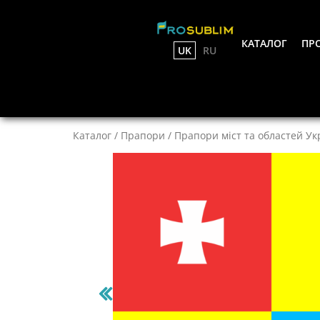
КАТАЛОГ
ПРО
UK
RU
Каталог
/
Прапори
/
Прапори міст та областей Ук