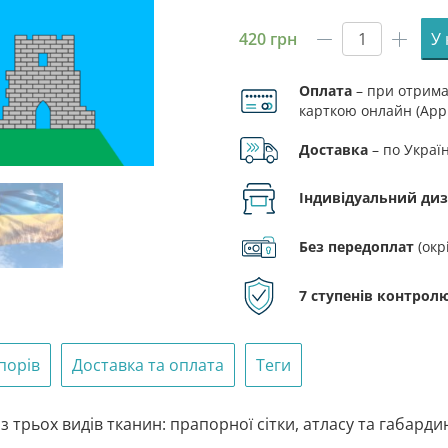
420
грн
У
Прапор
Кременця
Оплата
– при отриман
кількість
карткою онлайн (Appl
Доставка
– по Украї
Індивідуальний ди
Без передоплат
(окр
7 ступенів контролю
порів
Доставка та оплата
Теги
трьох видів тканин: прапорної сітки, атласу та габарди