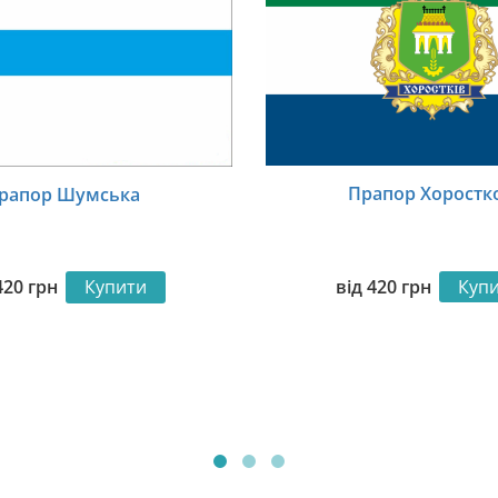
Прапор Хоростк
рапор Шумська
від
420
грн
Куп
420
грн
Купити