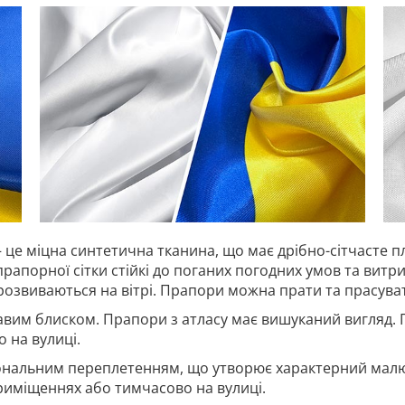
 це міцна синтетична тканина, що має дрібно-сітчасте п
прапорної сітки стійкі до поганих погодних умов та витр
 розвиваються на вітрі. Прапори можна прати та прасува
авим блиском. Прапори з атласу має вишуканий вигляд. 
 на вулиці.
гональним переплетенням, що утворює характерний малю
риміщеннях або тимчасово на вулиці.