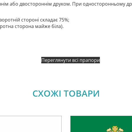
нім або двостороннім друком. При односторонньому дру
воротній стороні складає 75%;
оротна сторона майже біла).
Переглянути всі прапори
СХОЖІ ТОВАРИ