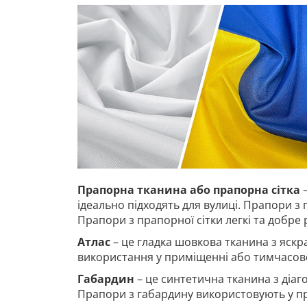
Прапорна тканина або прапорна сітка
–
ідеально підходять для вулиці. Прапори з 
Прапори з прапорної сітки легкі та добре
Атлас
– це гладка шовкова тканина з яскр
використання у приміщенні або тимчасово
Габардин
– це синтетична тканина з діа
Прапори з габардину використовують у п