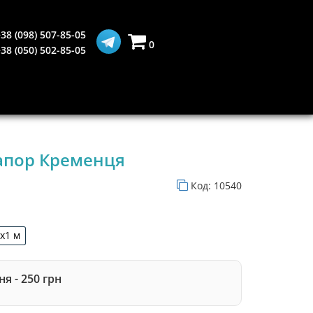
38 (098) 507-85-05
0
38 (050) 502-85-05
апор Кременця
Код:
10540
5х1 м
1,5х1 м
я - 250 грн