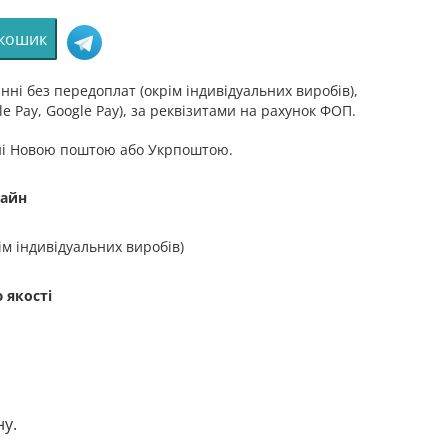
 кошик
ні без передоплат (окрім індивідуальних виробів),
e Pay, Google Pay), за реквізитами на рахунок ФОП.
ні Новою поштою або Укрпоштою.
зайн
ім індивідуальних виробів)
 якості
ну.