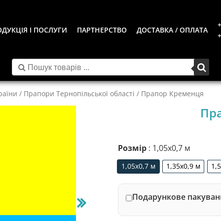
+
ДУКЦІЯ І ПОСЛУГИ
ПАРТНЕРСТВО
ДОСТАВКА / ОПЛАТА
+
раїни
/
Прапори Тернопільської області
/ Прапор Кременця
Пр
Розмір
: 1,05х0,7 м
1,05х0,7 м
1,35х0,9 м
1,
1,05х0,7 м
1,35х0,9 м
Подарункове пакуванн