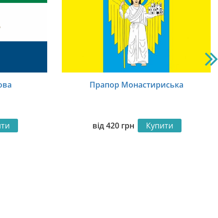
ова
Прапор Монастириська
ити
від
420
грн
Купити