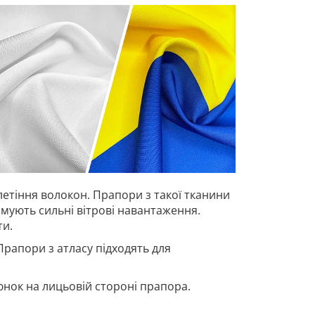
летіння волокон. Прапори з такої тканини
имують сильні вітрові навантаження.
ти.
Прапори з атласу підходять для
нок на лицьовій стороні прапора.