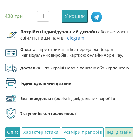
420
грн
У кошик
Прапор
Герб
Потрібен індивідуальний дизайн
або вже маєш
України
свій? Напиши нам в
Telegram
камуфляж/
чорний
Оплата
– при отриманні без передоплат (окрім
кількість
індивідуальних виробів), карткою онлайн (Apple Pay,
Google Pay), за реквізитами на рахунок ФОП.
Доставка
– по Україні Новою поштою або Укрпоштою.
Індивідуальний дизайн
Без передоплат
(окрім індивідуальних виробів)
7 ступенів контролю якості
Опис
Характеристики
Розміри прапорів
Інд. дизайн