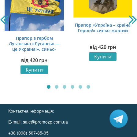
Прапор «Україна – країна
Героїв!» синьо-жовтий
Прапор з гербом
Луганська «Луганськ —
від
420
грн
це Україна!», синьо-
жовтий
Купити
від
420
грн
Купити
Контактна інформація:
E-mail:
sale@promozp.com.ua
+38 (098) 507-85-05