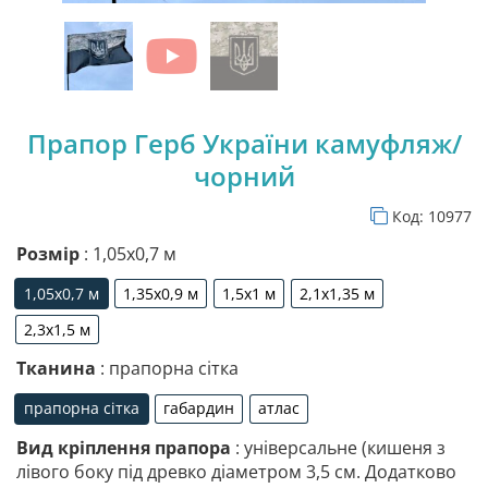
Прапор Герб України камуфляж/
чорний
Код:
10977
Розмір
: 1,05х0,7 м
1,05х0,7 м
1,35х0,9 м
1,5х1 м
2,1х1,35 м
1,05х0,7 м
1,35х0,9 м
1,5х1 м
2,1х1,35 м
2,3х1,5 м
2,3х1,5 м
Тканина
: прапорна сітка
прапорна сітка
габардин
атлас
прапорна сітка
габардин
атлас
Вид кріплення прапора
: універсальне (кишеня з
лівого боку під древко діаметром 3,5 см. Додатково