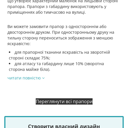
що утворює характерний малюнок на лицьовій стороні
прапора. Прапори з габардину використовують у
приміщеннях або тимчасово на вулиці.
Ви можете замовити прапор з одностороннім або
двостороннім друком. При односторонньому друку на
тильну сторону переноситься зображення з меншою
яскравістю:
для прапорної тканини яскравість на зворотній
стороні складає 75%;
для атласу та габардину лише 10% (зворотна
сторона майже біла).
читати повністю
Переглянути всі прапори
Створити власний дизайн