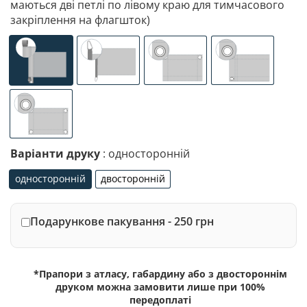
маються дві петлі по лівому краю для тимчасового
закріплення на флагшток)
універсальне (кишеня з лівого боку під древко діаметр
спеціалізоване кріплення під флагшток (д
люверси (зверху)
люверси (злів
люверси по 4-х кутах
Варіанти друку
: односторонній
односторонній
двосторонній
односторонній
двосторонній
Подарункове пакування - 250 грн
*Прапори з атласу, габардину або з двостороннім
друком можна замовити лише при 100%
передоплаті