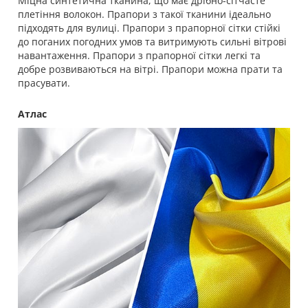
Міцна синтетична тканина, що має дрібно-сітчасте
плетіння волокон. Прапори з такої тканини ідеально
підходять для вулиці. Прапори з прапорної сітки стійкі
до поганих погодних умов та витримують сильні вітрові
навантаження. Прапори з прапорної сітки легкі та
добре розвиваються на вітрі. Прапори можна прати та
прасувати.
Атлас