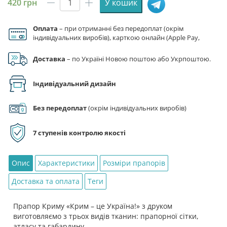
420
грн
У кошик
Прапор
Криму
Оплата
– при отриманні без передоплат (окрім
«Крим
індивідуальних виробів), карткою онлайн (Apple Pay,
–
Google Pay), за реквізитами на рахунок ФОП.
це
Доставка
– по Україні Новою поштою або Укрпоштою.
Україна!»
кількість
Індивідуальний дизайн
Без передоплат
(окрім індивідуальних виробів)
7 ступенів контролю якості
Опис
Характеристики
Розміри прапорів
Доставка та оплата
Теги
Прапор Криму «Крим – це Україна!» з друком
виготовляємо з трьох видів тканин: прапорної сітки,
атласу та габардину.