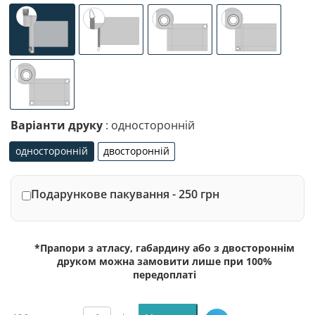
універсальне (кишеня з лівого боку під древко діаметр
спеціалізоване кріплення під флагшток (д
люверси (зверху)
люверси (злів
люверси по 4-х кутах
Варіанти друку
: односторонній
односторонній
двосторонній
односторонній
двосторонній
Подарункове пакування - 250 грн
*Прапори з атласу, габардину або з двостороннім
друком можна замовити лише при 100%
передоплаті