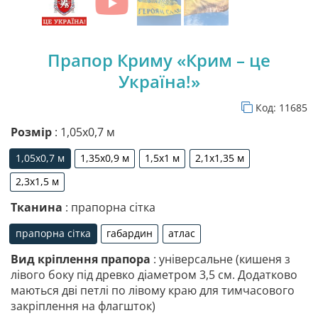
Прапор Криму «Крим – це
Україна!»
Код:
11685
Розмір
: 1,05х0,7 м
1,05х0,7 м
1,35х0,9 м
1,5х1 м
2,1х1,35 м
1,05х0,7 м
1,35х0,9 м
1,5х1 м
2,1х1,35 м
2,3х1,5 м
2,3х1,5 м
Тканина
: прапорна сітка
прапорна сітка
габардин
атлас
прапорна сітка
габардин
атлас
Вид кріплення прапора
: універсальне (кишеня з
лівого боку під древко діаметром 3,5 см. Додатково
маються дві петлі по лівому краю для тимчасового
закріплення на флагшток)