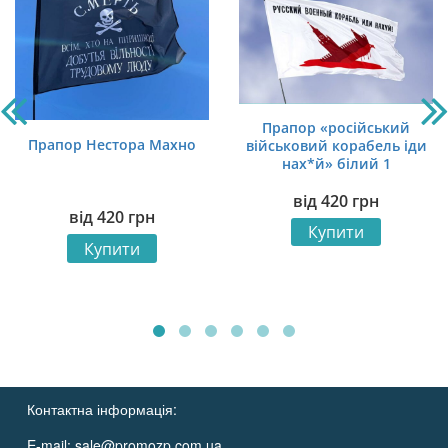
Прапор «російський
Прапор Нестора Махно
військовий корабель іди
нах*й» білий 1
від
420
грн
від
420
грн
Купити
Купити
Контактна інформація:
E-mail:
sale@promozp.com.ua