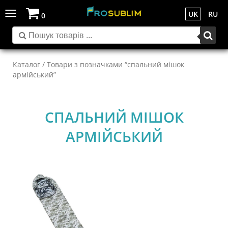
Toggle
UK
RU
0
navigation
Каталог
/ Товари з позначками “спальний мішок
армійський”
СПАЛЬНИЙ МІШОК
АРМІЙСЬКИЙ