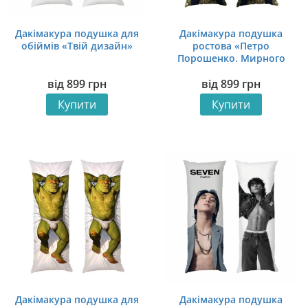
Дакімакура подушка для
Дакімакура подушка
обіймів «Твій дизайн»
ростова «Петро
Порошенко. Мирного
рішення не буде»
від
899
грн
від
899
грн
Купити
Купити
Дакімакура подушка для
Дакімакура подушка