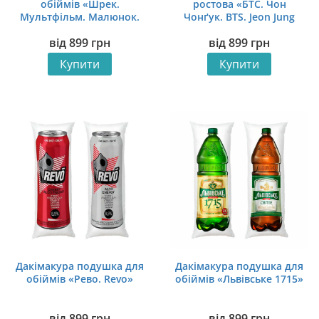
обіймів «Шрек.
ростова «БТС. Чон
Мультфільм. Малюнок.
Чонґук. BTS. Jeon Jung
Shrek. Cartoon. Art»
kook»
від
899
грн
від
899
грн
Купити
Купити
Дакімакура подушка для
Дакімакура подушка для
обіймів «Рево. Revo»
обіймів «Львівське 1715»
від
899
грн
від
899
грн