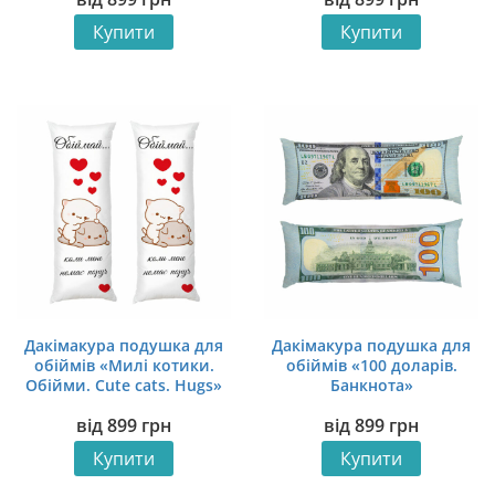
Купити
Купити
Дакімакура подушка для
Дакімакура подушка для
обіймів «Милі котики.
обіймів «100 доларів.
Обійми. Cute cats. Hugs»
Банкнота»
від
899
грн
від
899
грн
Купити
Купити