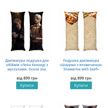
Дакімакура подушка для
Подушка дакімакура
обіймів «Леон Кеннеді з
«Шаурма з яловичиною.
мускулами. Оселя зла.
Shawarma with beef»
Leon Kennedy with
від
899
грн
від
899
грн
muscles. Resident Evil»
Купити
Купити