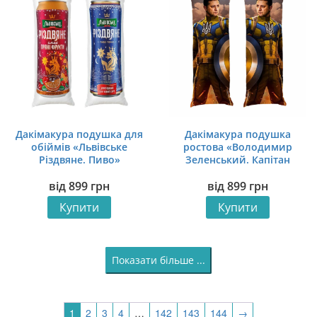
Дакімакура подушка для
Дакімакура подушка
обіймів «Львівське
ростова «Володимир
Різдвяне. Пиво»
Зеленський. Капітан
Україна»
від
899
грн
від
899
грн
Купити
Купити
Показати більше ...
1
2
3
4
…
142
143
144
→