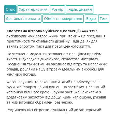
Опис
Характеристики
Розмір
Індив. дизайн
Доставка та оплата
Обмін та повернення
Відео
Теги
Спортивна вітровка унісекс з колекції 𝐓𝐨𝐬𝐬𝐚 𝐓𝐌
з
ексклюзивними авторськими принтами – це поєднання
практичності та стильного дизайну. Підійде, як для
занять спортом, так і для повсякденного життя.
Не утеплена модель виготовлена з плащівки преміум
якості. Підкладка з дихаючого, сітчастого матеріалу.
Поєднання таких тканин захищає від вітру та невеликих
опадів, роблячи нашу вітровку ідеальним вибором для
мінливої погоди.
Фасон зручний та лаконічний, який не обмежує ваші
рухи. Дві прорізні бічні кишені на застібках. Незнімний
капюшон вільного крою. Зручна застібка блискавка з
додатковим захистом від дощу. Край капюшона, рукавів
та низ вітровки обрамлені резинкою.
Родзинкою цієї вітровки є унікальний дизайнерський