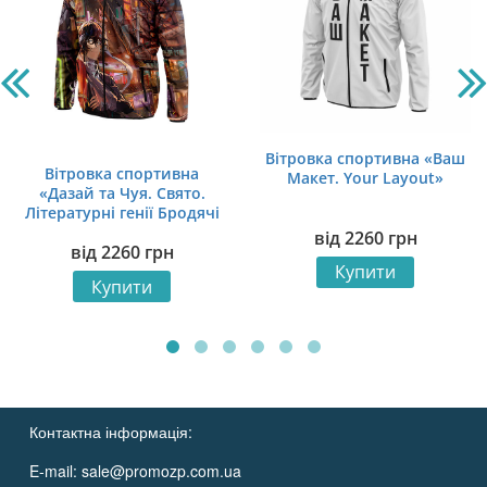
Вітровка спортивна «Ваш
Вітровка спортивна
Макет. Your Layout»
«Дазай та Чуя. Свято.
Літературні генії Бродячі
Пси. Dazai and Chuya.
від
2260
грн
від
2260
грн
Bungo Stray Dogs»
Купити
Купити
Контактна інформація:
E-mail:
sale@promozp.com.ua