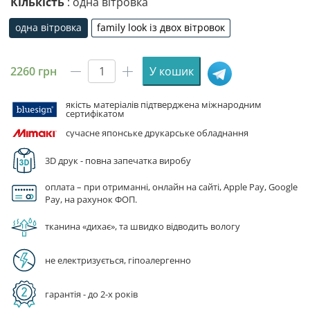
Кількість
: одна вітровка
одна вітровка
family look із двох вітровок
одна вітровка
family look із двох вітровок
2260
грн
У кошик
Вітровка
спортивна
якість матеріалів підтверджена міжнародним
«Томоє.
сертифікатом
Дуже
сучасне японське друкарське обладнання
приємно,
Бог.
3D друк - повна запечатка виробу
Tomoe.
Nice
оплата – при отриманні, онлайн на сайті, Apple Pay, Google
to
Pay, на рахунок ФОП.
Meet
тканина «дихає», та швидко відводить вологу
You,
Kami-
sama»
не електризується, гіпоалергенно
кількість
гарантія - до 2-х років