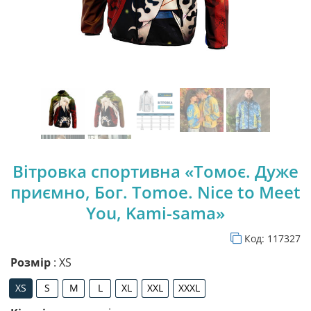
Вітровка спортивна «Томоє. Дуже
приємно, Бог. Tomoe. Nice to Meet
You, Kami-sama»
Код:
117327
Розмір
: XS
XS
S
M
L
XL
XXL
XXXL
XS
S
M
L
XL
XXL
XXXL