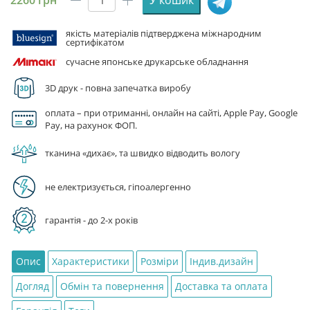
2260
грн
У кошик
Світшот
унісекс
якість матеріалів підтверджена міжнародним
з
сертифікатом
принтом
сучасне японське друкарське обладнання
«Кіт
Злабуба.
3D друк - повна запечатка виробу
Мем.
Cat
оплата – при отриманні, онлайн на сайті, Apple Pay, Google
Pay, на рахунок ФОП.
Zlabuba.
Meme»
тканина «дихає», та швидко відводить вологу
кількість
не електризується, гіпоалергенно
гарантія - до 2-х років
Опис
Характеристики
Розміри
Індив.дизайн
Догляд
Обмін та повернення
Доставка та оплата