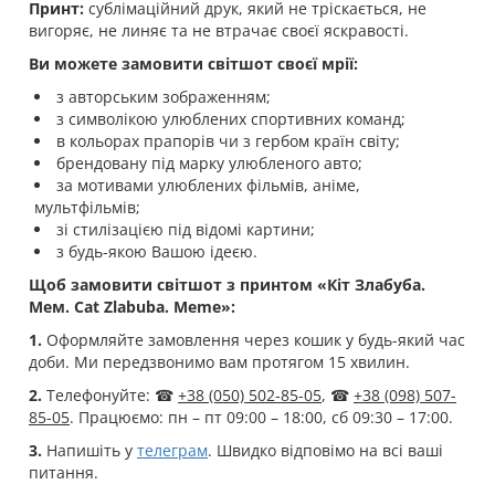
Принт:
сублімаційний друк, який не тріскається, не
вигоряє, не линяє та не втрачає своєї яскравості.
Ви можете замовити світшот своєї мрії:
з авторським зображенням;
з символікою улюблених спортивних команд;
в кольорах прапорів чи з гербом країн світу;
брендовану під марку улюбленого авто;
за мотивами улюблених фільмів, аніме,
мультфільмів;
зі стилізацією під відомі картини;
з будь-якою Вашою ідеєю.
Щоб замовити світшот з принтом «Кіт Злабуба.
Мем. Cat Zlabuba. Meme»:
1.
Оформляйте замовлення через кошик у будь-який час
доби. Ми передзвонимо вам протягом 15 хвилин.
2.
Телефонуйте: ☎
+38 (050) 502-85-05
, ☎
+38 (098) 507-
85-05
. Працюємо: пн – пт 09:00 – 18:00, сб 09:30 – 17:00.
3.
Напишіть у
телеграм
. Швидко відповімо на всі ваші
питання.