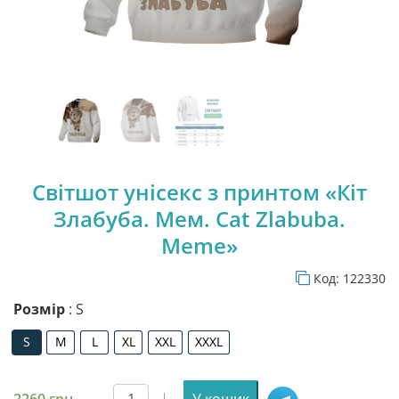
Світшот унісекс з принтом «Кіт
Злабуба. Мем. Cat Zlabuba.
Meme»
Код:
122330
Розмір
: S
S
M
L
XL
XXL
XXXL
S
M
L
XL
XXL
XXXL