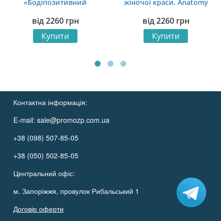
«Бодіпозитивний
жіночої краси. Anatomy
патерн. Body Positive
of female beauty»
від
2260
грн
від
2260
грн
Pattern»
Купити
Купити
Контактна інформація:
E-mail:
sale@promozp.com.ua
+38 (098) 507-85-05
+38 (050) 502-85-05
Центральний офіс:
м. Запоріжжя, провулок Рибальський 1
Договір оферти