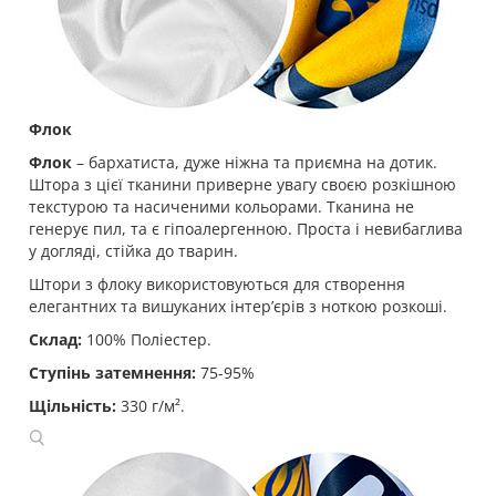
Флок
Флок
– бархатиста, дуже ніжна та приємна на дотик.
Штора з цієї тканини приверне увагу своєю розкішною
текстурою та насиченими кольорами. Тканина не
генерує пил, та є гіпоалергенною. Проста і невибаглива
у догляді, стійка до тварин.
Штори з флоку використовуються для створення
елегантних та вишуканих інтер’єрів з ноткою розкоші.
Склад:
100% Поліестер.
Ступінь затемнення:
75-95%
Щільність:
330 г/м².