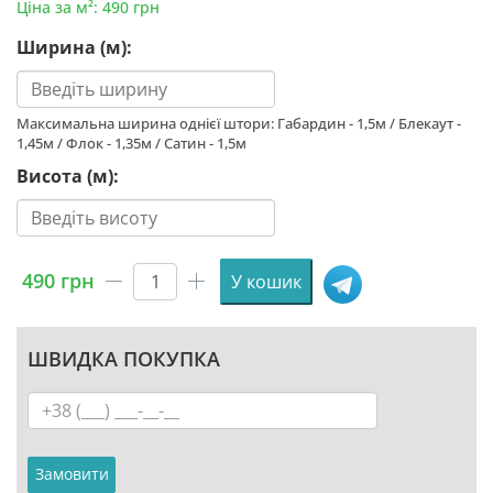
Ціна за м²: 490 грн
Ширина (м):
Максимальна ширина однієї штори: Габардин - 1,5м / Блекаут -
1,45м / Флок - 1,35м / Сатин - 1,5м
Висота (м):
490
грн
У кошик
Штора
з
принтом
ШВИДКА ПОКУПКА
«Милі
кролики.
Ромашки.
Cute
rabbits.
Замовити
Chamomile»