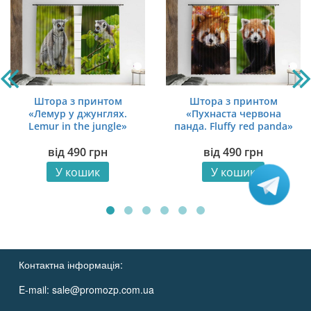
Штора з принтом
Штора з принтом
«Лемур у джунглях.
«Пухнаста червона
Lemur in the jungle»
панда. Fluffy red panda»
від
490
грн
від
490
грн
У кошик
У кошик
Контактна інформація:
E-mail:
sale@promozp.com.ua