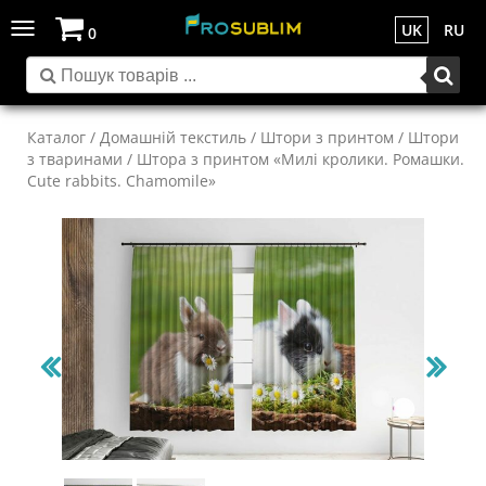
Toggle
UK
RU
0
navigation
Каталог
/
Домашній текстиль
/
Штори з принтом
/
Штори
з тваринами
/ Штора з принтом «Милі кролики. Ромашки.
Cute rabbits. Chamomile»