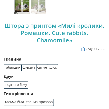
Штора з принтом «Милі кролики.
Ромашки. Cute rabbits.
Chamomile»
Код:
117588
Тканина
габардин
блекаут
сатин
флок
Друк
з одного боку
Тип кріплення
тасьма біла
тасьма прозора