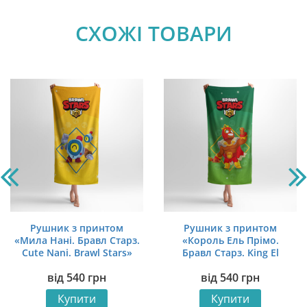
СХОЖІ ТОВАРИ
Рушник з принтом
Рушник з принтом
«Мила Нані. Бравл Старз.
«Король Ель Прімо.
Cute Nani. Brawl Stars»
Бравл Старз. King El
Primo. Brawl Stars»
від
540
грн
від
540
грн
Купити
Купити