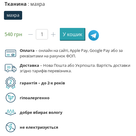
Тканина
: махра
махра
махра
540
грн
У кошик
Рушник
з
принтом
Оплата
– онлайн на сайті, Apple Pay, Google Pay або за
реквізитами на рахунок ФОП.
«Акула
Леон.
Доставка
– Нова Пошта або Укрпошта. Вартість доставки
Бравл
згідно тарифів перевізника.
Старз.
гарантія – до 2-х років
Shark
Leon.
Brawl
гіпоалергенно
Stars»
кількість
добре вбирає вологу
не електризується