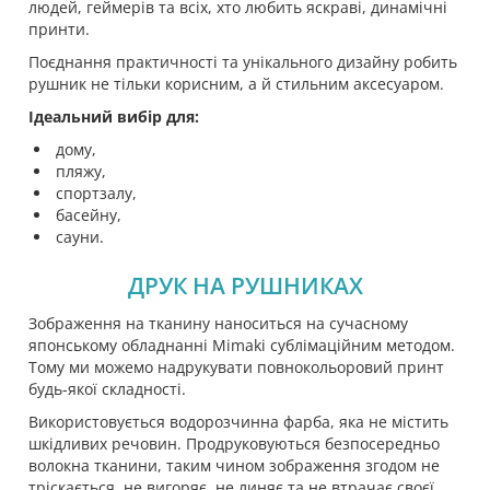
людей, геймерів та всіх, хто любить яскраві, динамічні
принти.
Поєднання практичності та унікального дизайну робить
рушник не тільки корисним, а й стильним аксесуаром.
Ідеальний вибір для:
дому,
пляжу,
спортзалу,
басейну,
сауни.
ДРУК НА РУШНИКАХ
Зображення на тканину наноситься на сучасному
японському обладнанні Mimaki сублімаційним методом.
Тому ми можемо надрукувати повнокольоровий принт
будь-якої складності.
Використовується водорозчинна фарба, яка не містить
шкідливих речовин. Продруковуються безпосередньо
волокна тканини, таким чином зображення згодом не
тріскається, не вигоряє, не линяє та не втрачає своєї