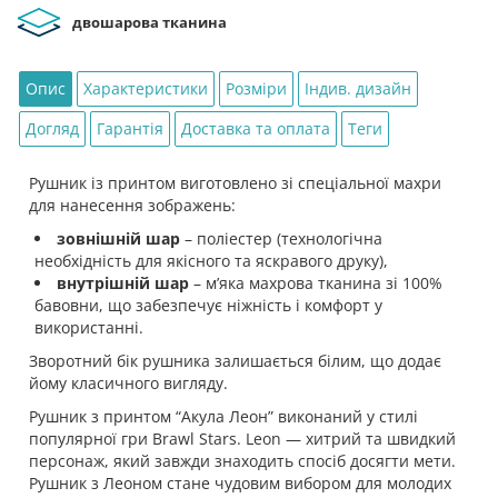
двошарова тканина
Опис
Характеристики
Розміри
Індив. дизайн
Догляд
Гарантія
Доставка та оплата
Теги
Рушник із принтом виготовлено зі спеціальної махри
для нанесення зображень:
зовнішній шар
– поліестер (технологічна
необхідність для якісного та яскравого друку),
внутрішній шар
– мʼяка махрова тканина зі 100%
бавовни, що забезпечує ніжність і комфорт у
використанні.
Зворотний бік рушника залишається білим, що додає
йому класичного вигляду.
Рушник з принтом “Акула Леон” виконаний у стилі
популярної гри Brawl Stars. Leon — хитрий та швидкий
персонаж, який завжди знаходить спосіб досягти мети.
Рушник з Леоном стане чудовим вибором для молодих