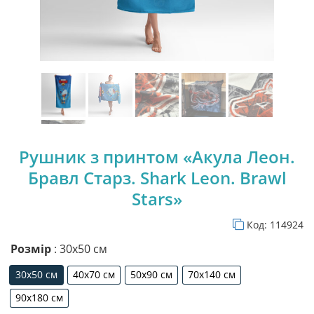
Рушник з принтом «Акула Леон.
Бравл Старз. Shark Leon. Brawl
Stars»
Код:
114924
Розмір
: 30х50 см
30х50 см
40х70 см
50х90 см
70х140 см
30х50 см
40х70 см
50х90 см
70х140 см
90х180 см
90х180 см