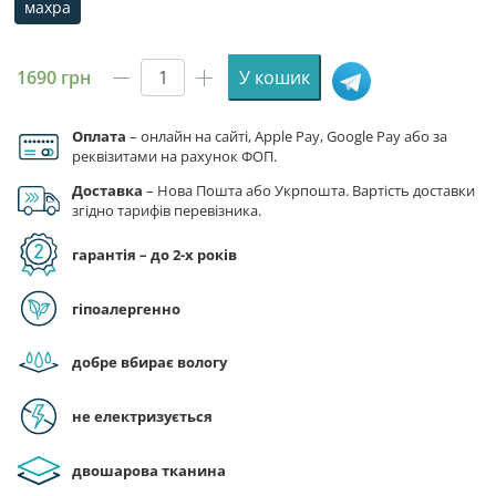
махра
махра
1690
грн
У кошик
Рушник-
шопер
з
Оплата
– онлайн на сайті, Apple Pay, Google Pay або за
реквізитами на рахунок ФОП.
принтом
«Келих
Доставка
– Нова Пошта або Укрпошта. Вартість доставки
пива.
згідно тарифів перевізника.
Glass
гарантія – до 2-х років
of
beer»
кількість
гіпоалергенно
добре вбирає вологу
не електризується
двошарова тканина