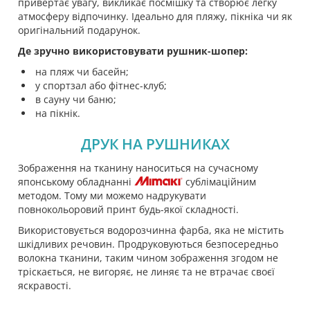
привертає увагу, викликає посмішку та створює легку
атмосферу відпочинку. Ідеально для пляжу, пікніка чи як
оригінальний подарунок.
Де зручно використовувати рушник-шопер:
на пляж чи басейн;
у спортзал або фітнес-клуб;
в сауну чи баню;
на пікнік.
ДРУК НА РУШНИКАХ
Зображення на тканину наноситься на сучасному
японському обладнанні
сублімаційним
методом. Тому ми можемо надрукувати
повнокольоровий принт будь-якої складності.
Використовується водорозчинна фарба, яка не містить
шкідливих речовин. Продруковуються безпосередньо
волокна тканини, таким чином зображення згодом не
тріскається, не вигоряє, не линяє та не втрачає своєї
яскравості.