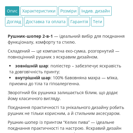
Опис
Характеристики
Розміри
Індив. дизайн
Догляд
Доставка та оплата
Гарантія
Теги
Рушник-шопер 2-в-1
— ідеальний вибір для поєднання
функціоналу, комфорту та стилю.
Складений — це компактна еко-сумка, розгорнутий —
повноцінний рушник з яскравим дизайном.
зовнішній шар
: поліестер – забезпечує яскравість
та довговічність принту;
внутрішній шар
: 100% бавовняна махра — мʼяка,
приємна до тіла та гіпоалергенна.
Зворотний бік рушника залишається білим, що додає
йому класичного вигляду.
Поєднання практичності та унікального дизайну робить
рушник не тільки корисним, а й стильним аксесуаром.
Рушник-шопер із принтом “Келих пива” — ідеальне
поєднання практичності та настрою. Яскравий дизайн