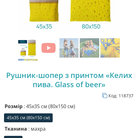
Рушник-шопер з принтом «Келих
пива. Glass of beer»
Код:
118737
Розмір
: 45х35 см (80х150 см)
45х35 см (80х150 см)
45х35 см (80х150 см)
Тканина
: махра