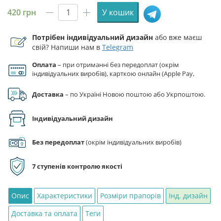
420
грн
У кошик
Прапор
зведеного
Потрібен індивідуальний дизайн
або вже маєш
загону
свій? Напиши нам в
Telegram
поліцейських
Вінниччини
Оплата
– при отриманні без передоплат (окрім
кількість
індивідуальних виробів), карткою онлайн (Apple Pay,
Google Pay), за реквізитами на рахунок ФОП.
Доставка
– по Україні Новою поштою або Укрпоштою.
Індивідуальний дизайн
Без передоплат
(окрім індивідуальних виробів)
7 ступенів контролю якості
Опис
Характеристики
Розміри прапорів
Інд. дизайн
Доставка та оплата
Теги