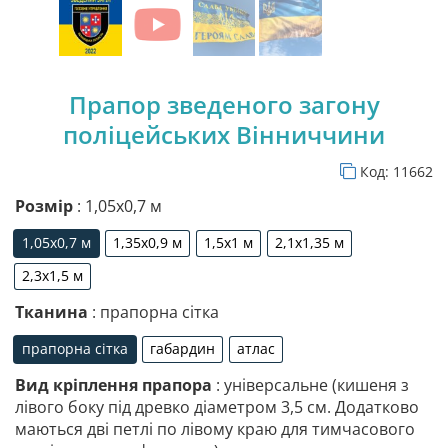
Прапор зведеного загону
поліцейських Вінниччини
Код:
11662
Розмір
: 1,05х0,7 м
1,05х0,7 м
1,35х0,9 м
1,5х1 м
2,1х1,35 м
1,05х0,7 м
1,35х0,9 м
1,5х1 м
2,1х1,35 м
2,3х1,5 м
2,3х1,5 м
Тканина
: прапорна сітка
прапорна сітка
габардин
атлас
прапорна сітка
габардин
атлас
Вид кріплення прапора
: універсальне (кишеня з
лівого боку під древко діаметром 3,5 см. Додатково
маються дві петлі по лівому краю для тимчасового