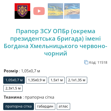
Прапор ЗСУ ОПБр (окрема
президентська бригада) імені
Богдана Хмельницького червоно-
чорний
Код:
11518
Розмір
: 1,05х0,7 м
1,05х0,7 м
1,35х0,9 м
1,5х1 м
2,1х1,35 м
1,05х0,7 м
1,35х0,9 м
1,5х1 м
2,1х1,35 м
2,3х1,5 м
2,3х1,5 м
Тканина
: прапорна сітка
прапорна сітка
габардин
атлас
прапорна сітка
габардин
атлас