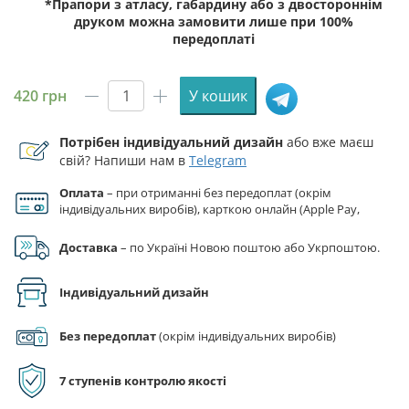
*Прапори з атласу, габардину або з двостороннім
друком можна замовити лише при 100%
передоплаті
420
грн
У кошик
Прапор
ЗСУ
Потрібен індивідуальний дизайн
або вже маєш
ОПБр
свій? Напиши нам в
Telegram
(окрема
президентська
Оплата
– при отриманні без передоплат (окрім
бригада)
індивідуальних виробів), карткою онлайн (Apple Pay,
імені
Google Pay), за реквізитами на рахунок ФОП.
Богдана
Доставка
– по Україні Новою поштою або Укрпоштою.
Хмельницького
червоно-
Індивідуальний дизайн
чорний
кількість
Без передоплат
(окрім індивідуальних виробів)
7 ступенів контролю якості