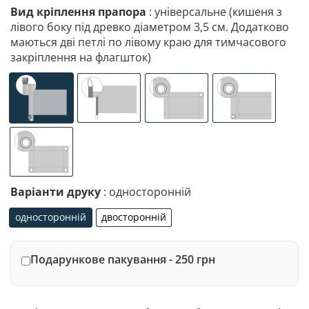
Вид кріплення прапора
: універсальне (кишеня з
лівого боку під древко діаметром 3,5 см. Додатково
маються дві петлі по лівому краю для тимчасового
закріплення на флагшток)
універсальне (кишеня з лівого боку під древко діаметр
спеціалізоване кріплення під флагшток (д
люверси (зверху)
люверси (злів
люверси по 4-х кутах
Варіанти друку
: односторонній
односторонній
двосторонній
односторонній
двосторонній
Подарункове пакування - 250 грн