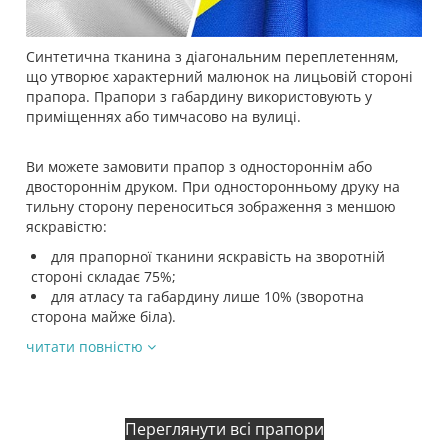
Синтетична тканина з діагональним переплетенням,
що утворює характерний малюнок на лицьовій стороні
прапора. Прапори з габардину використовують у
приміщеннях або тимчасово на вулиці.
Ви можете замовити прапор з одностороннім або
двостороннім друком. При односторонньому друку на
тильну сторону переноситься зображення з меншою
яскравістю:
для прапорної тканини яскравість на зворотній
стороні складає 75%;
для атласу та габардину лише 10% (зворотна
сторона майже біла).
читати повністю
Переглянути всі прапори