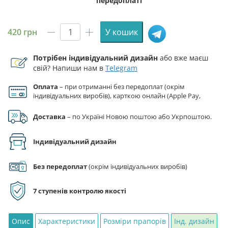
передоплаті
420
грн
У кошик
Прапор
ЗСУ
Потрібен індивідуальний дизайн
або вже маєш
ДШВ
свій? Напиши нам в
Telegram
25
ОПДБр
Оплата
– при отриманні без передоплат (окрім
(окремої
індивідуальних виробів), карткою онлайн (Apple Pay,
повітрянодесантної
Google Pay), за реквізитами на рахунок ФОП.
бригади)
Доставка
– по Україні Новою поштою або Укрпоштою.
Січеславської
1
Індивідуальний дизайн
кількість
Без передоплат
(окрім індивідуальних виробів)
7 ступенів контролю якості
Опис
Характеристики
Розміри прапорів
Інд. дизайн