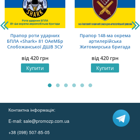
Прапор роти ударних
Прапор 148-ма окрема
БПЛА «Shark» 81 ОАеМБр
артилерійська
Слобожанської ДШВ ЗСУ
Житомирська бригада
синьо-жовтий 1
(148 ОАБр) ДШВ ЗСУ
від
420
грн
від
420
грн
синьо-жовтий 1
Купити
Купити
Контактна інформація:
E-mail:
sale@promozp.com.ua
+38 (098) 507-85-05