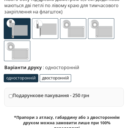
маються дві петлі по лівому краю для тимчасового
закріплення на флагшток)
універсальне (кишеня з лівого боку під древко діаметр
спеціалізоване кріплення під флагшток (д
люверси (зверху)
люверси (злів
люверси по 4-х кутах
Варіанти друку
: односторонній
односторонній
двосторонній
односторонній
двосторонній
Подарункове пакування - 250 грн
*Прапори з атласу, габардину або з двостороннім
друком можна замовити лише при 100%