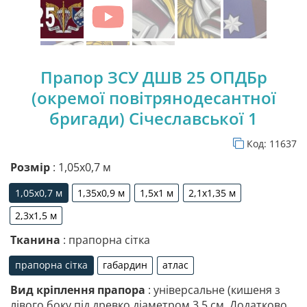
Прапор ЗСУ ДШВ 25 ОПДБр
(окремої повітрянодесантної
бригади) Січеславської 1
Код:
11637
Розмір
: 1,05х0,7 м
1,05х0,7 м
1,35х0,9 м
1,5х1 м
2,1х1,35 м
1,05х0,7 м
1,35х0,9 м
1,5х1 м
2,1х1,35 м
2,3х1,5 м
2,3х1,5 м
Тканина
: прапорна сітка
прапорна сітка
габардин
атлас
прапорна сітка
габардин
атлас
Вид кріплення прапора
: універсальне (кишеня з
лівого боку під древко діаметром 3,5 см. Додатково