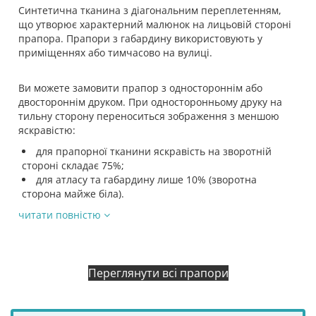
Синтетична тканина з діагональним переплетенням,
що утворює характерний малюнок на лицьовій стороні
прапора. Прапори з габардину використовують у
приміщеннях або тимчасово на вулиці.
Ви можете замовити прапор з одностороннім або
двостороннім друком. При односторонньому друку на
тильну сторону переноситься зображення з меншою
яскравістю:
для прапорної тканини яскравість на зворотній
стороні складає 75%;
для атласу та габардину лише 10% (зворотна
сторона майже біла).
читати повністю
Переглянути всі прапори