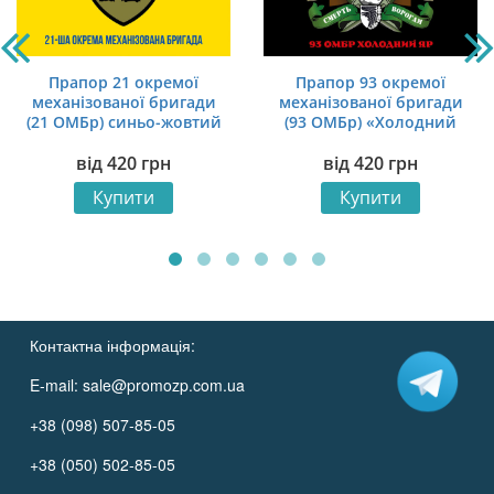
Прапор 21 окремої
Прапор 93 окремої
механізованої бригади
механізованої бригади
(21 ОМБр) синьо-жовтий
(93 ОМБр) «Холодний
Яр» ЗСУ «Смерть
від
420
грн
від
420
грн
ворогам» червоно-
чорний
Купити
Купити
Контактна інформація:
E-mail:
sale@promozp.com.ua
+38 (098) 507-85-05
+38 (050) 502-85-05