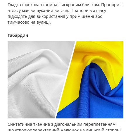
Гладка шовкова тканина з яскравим блиском. Прапори з
атласу має вишуканий вигляд. Прапори з атласу
підходять для використання у приміщенні або
тимчасово на вулиці.
Габардин
Синтетична тканина з діагональним переплетенням,
що утворює характерний малюнок на лицьовій стороні