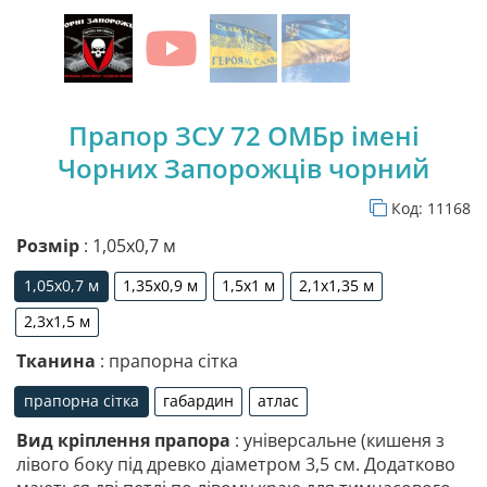
Прапор ЗСУ 72 ОМБр імені
Чорних Запорожців чорний
Код:
11168
Розмір
: 1,05х0,7 м
1,05х0,7 м
1,35х0,9 м
1,5х1 м
2,1х1,35 м
1,05х0,7 м
1,35х0,9 м
1,5х1 м
2,1х1,35 м
2,3х1,5 м
2,3х1,5 м
Тканина
: прапорна сітка
прапорна сітка
габардин
атлас
прапорна сітка
габардин
атлас
Вид кріплення прапора
: універсальне (кишеня з
лівого боку під древко діаметром 3,5 см. Додатково