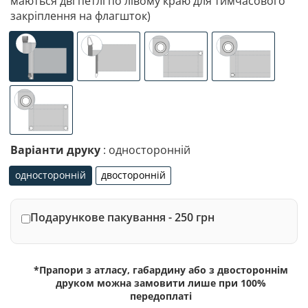
маються дві петлі по лівому краю для тимчасового
закріплення на флагшток)
універсальне (кишеня з лівого боку під древко діаметр
спеціалізоване кріплення під флагшток (д
люверси (зверху)
люверси (злів
люверси по 4-х кутах
Варіанти друку
: односторонній
односторонній
двосторонній
односторонній
двосторонній
Подарункове пакування - 250 грн
*Прапори з атласу, габардину або з двостороннім
друком можна замовити лише при 100%
передоплаті