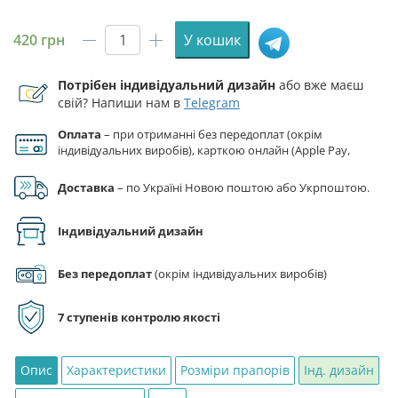
420
грн
У кошик
Прапор
ЗСУ
Потрібен індивідуальний дизайн
або вже маєш
72
свій? Напиши нам в
Telegram
ОМБр
імені
Оплата
– при отриманні без передоплат (окрім
Чорних
індивідуальних виробів), карткою онлайн (Apple Pay,
Запорожців
Google Pay), за реквізитами на рахунок ФОП.
чорний
Доставка
– по Україні Новою поштою або Укрпоштою.
кількість
Індивідуальний дизайн
Без передоплат
(окрім індивідуальних виробів)
7 ступенів контролю якості
Опис
Характеристики
Розміри прапорів
Інд. дизайн