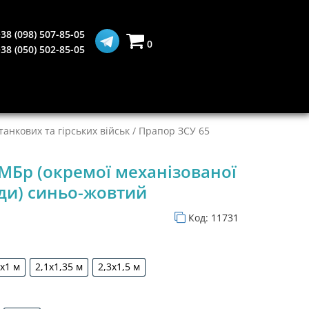
38 (098) 507-85-05
0
38 (050) 502-85-05
анкових та гірських військ
/ Прапор ЗСУ 65
МБр (окремої механізованої
ди) синьо-жовтий
Код:
11731
5х1 м
2,1х1,35 м
2,3х1,5 м
1,5х1 м
2,1х1,35 м
2,3х1,5 м