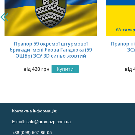
Прапор 59 окремої штурмової
Прапор п
бригади імені Якова Гандзюка (59
ЗС
ОШБр) ЗСУ 3D синьо-жовтий
від
420
грн
Купити
від
Контактна інформація:
E-mail:
sale@promozp.com.ua
+38 (098) 507-85-05