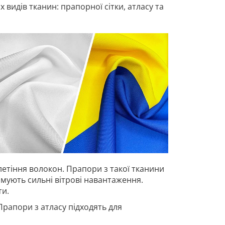
видів тканин: прапорної сітки, атласу та
летіння волокон. Прапори з такої тканини
имують сильні вітрові навантаження.
ти.
Прапори з атласу підходять для