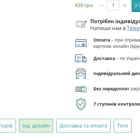
420
грн
У
Прапор
ЗСУ
Потрібен індивід
65
Напиши нам в
Tele
ОМБр
(окремої
Оплата
– при отриман
механізов
карткою онлайн (Appl
бригади)
синьо-
Доставка
– по Украї
жовтий
кількість
Індивідуальний ди
Без передоплат
(окр
7 ступенів контролю
порів
Інд. дизайн
Доставка та оплата
Теги