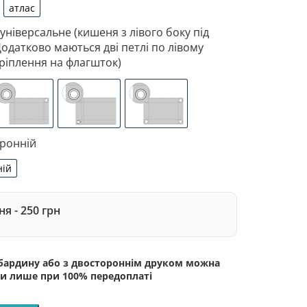
атлас
рдин
атлас
 універсальне (кишеня з лівого боку під
Додатково маються дві петлі по лівому
ріплення на флагшток)
 з лівого боку під древко діаметром 3,5 см. Додатково 
зоване кріплення під флагшток (для запобігання розтягне
люверси (зверху)
люверси (зліва)
люверси по 4-х кутах
оронній
ній
сторонній
я - 250 грн
абардину або з двостороннім друком можна
и лише при 100% передоплаті