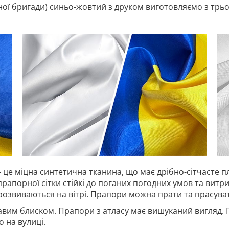
ї бригади) синьо-жовтий з друком виготовляємо з трьох 
 це міцна синтетична тканина, що має дрібно-сітчасте п
прапорної сітки стійкі до поганих погодних умов та витр
 розвиваються на вітрі. Прапори можна прати та прасува
авим блиском. Прапори з атласу має вишуканий вигляд. 
 на вулиці.