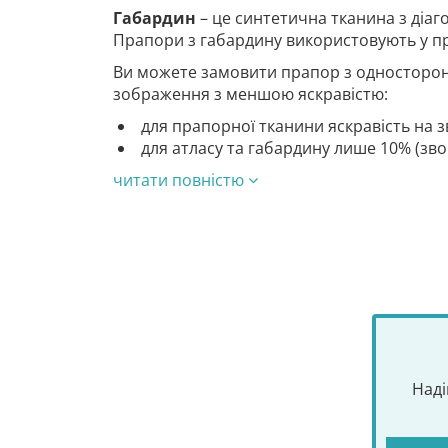
Габардин
– це синтетична тканина з діа
Прапори з габардину використовують у п
Ви можете замовити прапор з односторон
зображення з меншою яскравістю:
для прапорної тканини яскравість на з
для атласу та габардину лише 10% (зв
читати повністю
Наді