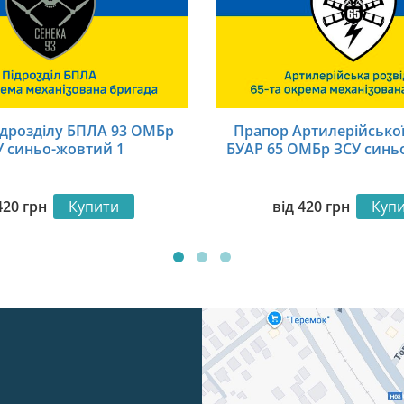
ідрозділу БПЛА 93 ОМБр
Прапор Артилерійської
У синьо-жовтий 1
БУАР 65 ОМБр ЗСУ синь
420
грн
Купити
від
420
грн
Куп