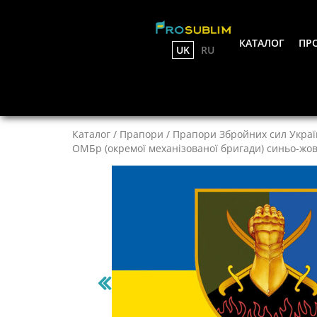
КАТАЛОГ
ПРО
UK
RU
Каталог
/
Прапори
/
Прапори Збройних сил Украї
ОМБр (окремої механізованої бригади) синьо-жо