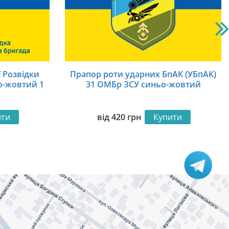
 Розвідки
Прапор роти ударних БпАК (УБпАК)
о-жовтий 1
31 ОМБр ЗСУ синьо-жовтий
ити
від
420
грн
Купити