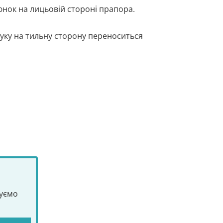
нок на лицьовій стороні прапора.
ку на тильну сторону переноситься
туємо