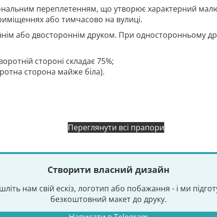
гональним переплетенням, що утворює характерний малю
риміщеннях або тимчасово на вулиці.
нім або двостороннім друком. При односторонньому дру
воротній стороні складає 75%;
оротна сторона майже біла).
Переглянути всі прапори
Створити власний дизайн
шліть нам свій ескіз, логотип або побажання - і ми підго
безкоштовний макет до друку.