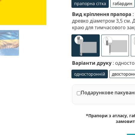
прапорна сітка
габардин
прапорна сітка
габа
Вид кріплення прапора
:
древко діаметром 3,5 см. 
краю для тимчасового зак
універсальне (кишеня
спеціалі
Варіанти друку
: одност
односторонній
двосторон
односторонній
дво
Подарункове пакуванн
*Прапори з атласу, г
замовит