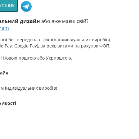
 кошик
уальний дизайн
або вже маєш свій?
gram
ні без передоплат (окрім індивідуальних виробів),
аної
e Pay, Google Pay), за реквізитами на рахунок ФОП.
ні Новою поштою або Укрпоштою.
зайн
ім індивідуальних виробів)
 якості