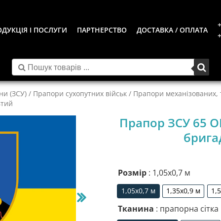
+
ДУКЦІЯ І ПОСЛУГИ
ПАРТНЕРСТВО
ДОСТАВКА / ОПЛАТА
+
ни (ЗСУ)
/
Прапори сухопутних військ
/
Прапори механізованих, т
втий
Прапор ЗСУ 65 О
брига
Розмір
: 1,05х0,7 м
1,05х0,7 м
1,35х0,9 м
1,
1,05х0,7 м
1,35х0,9 м
Тканина
: прапорна сітка