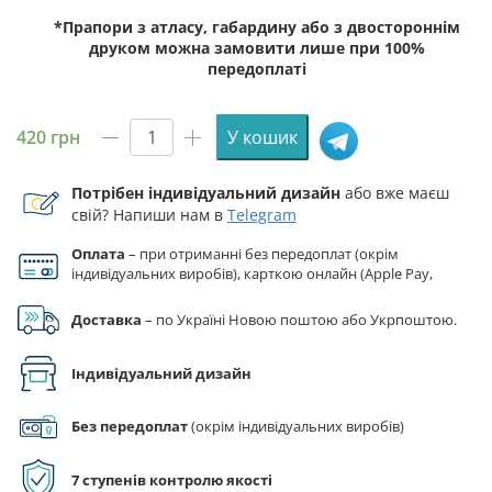
*Прапори з атласу, габардину або з двостороннім
друком можна замовити лише при 100%
передоплаті
420
грн
У кошик
Прапор
ЗСУ
Потрібен індивідуальний дизайн
або вже маєш
53
свій? Напиши нам в
Telegram
ОМБр
(окрема
Оплата
– при отриманні без передоплат (окрім
механізована
індивідуальних виробів), карткою онлайн (Apple Pay,
бригада)
Google Pay), за реквізитами на рахунок ФОП.
імені
Доставка
– по Україні Новою поштою або Укрпоштою.
Володимира
Мономаха
Індивідуальний дизайн
камуфляж-
чорний
Без передоплат
(окрім індивідуальних виробів)
кількість
7 ступенів контролю якості