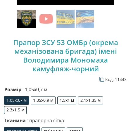
Прапор ЗСУ 53 ОМБр (окрема
механізована бригада) імені
Володимира Мономаха
камуфляж-чорний
Код:
11443
Розмір
: 1,05х0,7 м
1,05х0,7 м
1,35х0,9 м
1,5х1 м
2,1х1,35 м
1,05х0,7 м
1,35х0,9 м
1,5х1 м
2,1х1,35 м
2,3х1,5 м
2,3х1,5 м
Тканина
: прапорна сітка