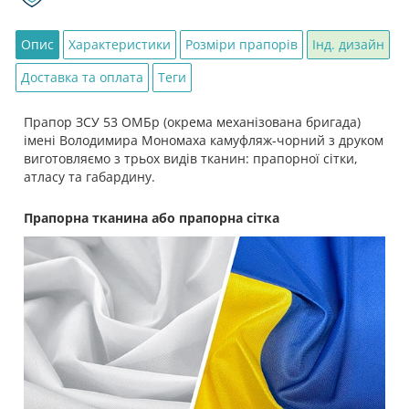
Опис
Характеристики
Розміри прапорів
Інд. дизайн
Доставка та оплата
Теги
Прапор ЗСУ 53 ОМБр (окрема механізована бригада)
імені Володимира Мономаха камуфляж-чорний з друком
виготовляємо з трьох видів тканин: прапорної сітки,
атласу та габардину.
Прапорна тканина або прапорна сітка