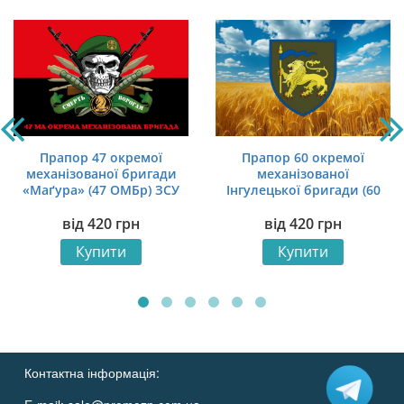
Прапор 47 окремої
Прапор 60 окремої
механізованої бригади
механізованої
«Маґура» (47 ОМБр) ЗСУ
Інгулецької бригади (60
(лого 2) «Смерть
ОМБр) ЗСУ пшеничне
від
420
грн
від
420
грн
ворогам» червоно-
поле
чорний
Купити
Купити
Контактна інформація: