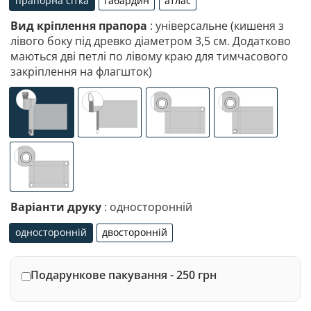
прапорна сітка
габардин
атлас
прапорна сітка
габардин
атлас
Вид кріплення прапора
: універсальне (кишеня з
лівого боку під древко діаметром 3,5 см. Додатково
маються дві петлі по лівому краю для тимчасового
закріплення на флагшток)
універсальне (кишеня з лівого боку під древко діаметр
спеціалізоване кріплення під флагшток (д
люверси (зверху)
люверси (злів
люверси по 4-х кутах
Варіанти друку
: односторонній
односторонній
двосторонній
односторонній
двосторонній
Подарункове пакування - 250 грн