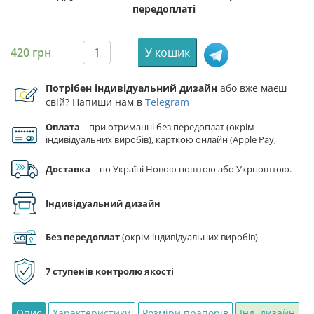
передоплаті
420
грн
У кошик
Прапор
ЗСУ
Потрібен індивідуальний дизайн
або вже маєш
39
свій? Напиши нам в
Telegram
ЗРП
(окремий
Оплата
– при отриманні без передоплат (окрім
зенітний
індивідуальних виробів), карткою онлайн (Apple Pay,
ракетний
Google Pay), за реквізитами на рахунок ФОП.
полк)
Доставка
– по Україні Новою поштою або Укрпоштою.
синьо-
жовтий
Індивідуальний дизайн
кількість
Без передоплат
(окрім індивідуальних виробів)
7 ступенів контролю якості
Опис
Характеристики
Розміри прапорів
Інд. дизайн