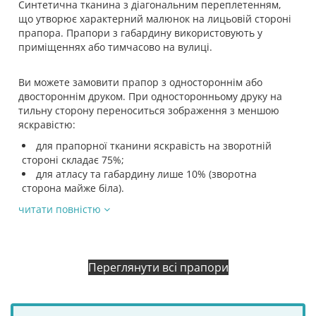
Синтетична тканина з діагональним переплетенням,
що утворює характерний малюнок на лицьовій стороні
прапора. Прапори з габардину використовують у
приміщеннях або тимчасово на вулиці.
Ви можете замовити прапор з одностороннім або
двостороннім друком. При односторонньому друку на
тильну сторону переноситься зображення з меншою
яскравістю:
для прапорної тканини яскравість на зворотній
стороні складає 75%;
для атласу та габардину лише 10% (зворотна
сторона майже біла).
читати повністю
Переглянути всі прапори