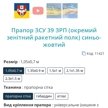
Прапор ЗСУ 39 ЗРП (окремий
зенітний ракетний полк) синьо-
жовтий
Код:
11421
Розмір
: 1,05х0,7 м
1,05х0,7 м
1,35х0,9 м
1,5х1 м
2,1х1,35 м
1,05х0,7 м
1,35х0,9 м
1,5х1 м
2,1х1,35 м
2,3х1,5 м
2,3х1,5 м
Тканина
: прапорна сітка
прапорна сітка
габардин
атлас
прапорна сітка
габардин
атлас
Вид кріплення прапора
: універсальне (кишеня з