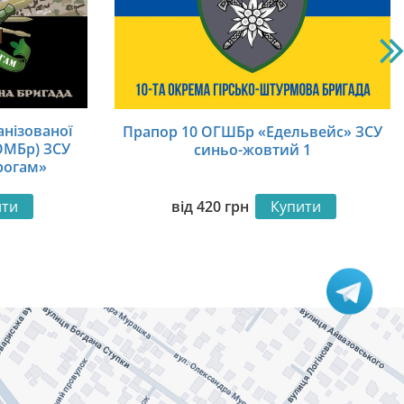
анізованої
Прапор 10 ОГШБр «Едельвейс» ЗСУ
ОМБр) ЗСУ
синьо-жовтий 1
рогам»
ий
ити
від
420
грн
Купити