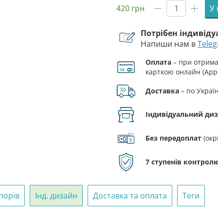
420
грн
У
Прапор
30
Потрібен індивід
ОМБр
Напиши нам в
Tele
1
батальйо
Оплата
– при отриман
охорони
карткою онлайн (Appl
«Перемог
там
Доставка
– по Украї
де
злагоджен
Індивідуальний ди
кількість
Без передоплат
(окр
7 ступенів контролю
порів
Інд. дизайн
Доставка та оплата
Теги