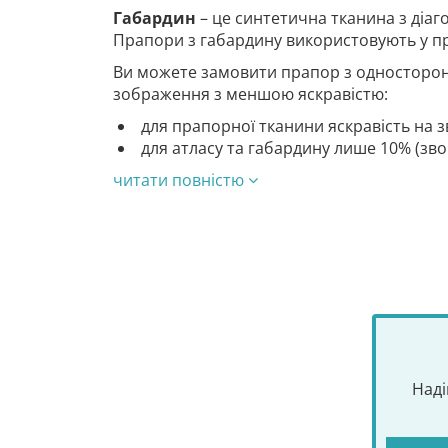
Габардин
– це синтетична тканина з діа
Прапори з габардину використовують у п
Ви можете замовити прапор з односторон
зображення з меншою яскравістю:
для прапорної тканини яскравість на з
для атласу та габардину лише 10% (зв
читати повністю
Наді