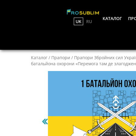
КАТАЛОГ
ПРО
UK
RU
Каталог
/
Прапори
/
Прапори Збройних сил Украї
батальйона охорони «Перемога там де злагоджен