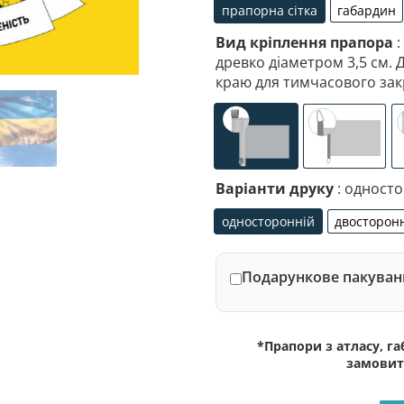
прапорна сітка
габардин
прапорна сітка
габа
Вид кріплення прапора
:
древко діаметром 3,5 см. 
краю для тимчасового зак
універсальне (кишеня
спеціалі
Варіанти друку
: одност
односторонній
двосторон
односторонній
дво
Подарункове пакуванн
*Прапори з атласу, г
замовит