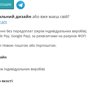
 кошик
уальний дизайн
або вже маєш свій?
gram
на
ні без передоплат (окрім індивідуальних виробів),
e Pay, Google Pay), за реквізитами на рахунок ФОП.
а
ні Новою поштою або Укрпоштою.
ість»
зайн
ім індивідуальних виробів)
 якості