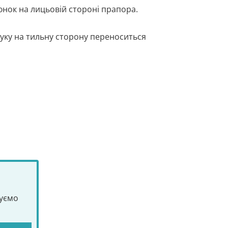
нок на лицьовій стороні прапора.
ку на тильну сторону переноситься
туємо