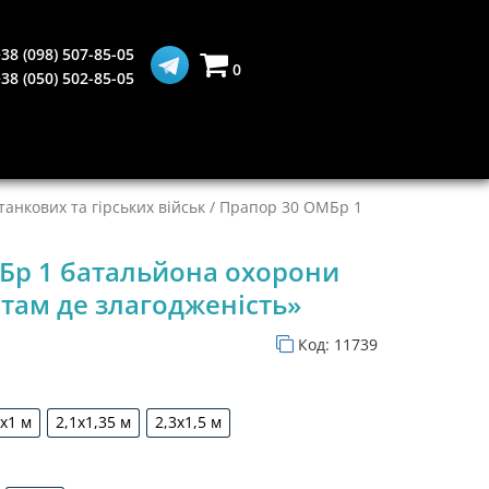
38 (098) 507-85-05
0
38 (050) 502-85-05
анкових та гірських військ
/ Прапор 30 ОМБр 1
Бр 1 батальйона охорони
там де злагодженість»
Код:
11739
5х1 м
2,1х1,35 м
2,3х1,5 м
1,5х1 м
2,1х1,35 м
2,3х1,5 м