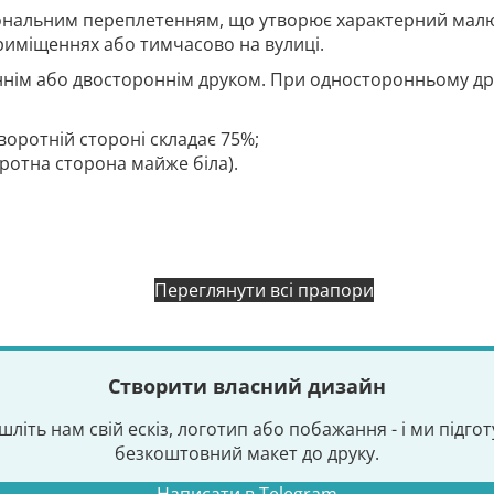
гональним переплетенням, що утворює характерний малю
риміщеннях або тимчасово на вулиці.
нім або двостороннім друком. При односторонньому дру
воротній стороні складає 75%;
оротна сторона майже біла).
Переглянути всі прапори
Створити власний дизайн
шліть нам свій ескіз, логотип або побажання - і ми підго
безкоштовний макет до друку.