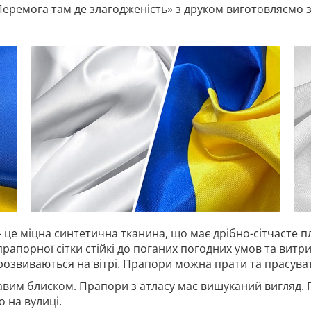
ремога там де злагодженість» з друком виготовляємо з т
 це міцна синтетична тканина, що має дрібно-сітчасте п
прапорної сітки стійкі до поганих погодних умов та витр
 розвиваються на вітрі. Прапори можна прати та прасува
авим блиском. Прапори з атласу має вишуканий вигляд. 
 на вулиці.