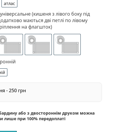
атлас
рдин
атлас
 універсальне (кишеня з лівого боку під
Додатково маються дві петлі по лівому
ріплення на флагшток)
 з лівого боку під древко діаметром 3,5 см. Додатково 
зоване кріплення під флагшток (для запобігання розтягне
люверси (зверху)
люверси (зліва)
люверси по 4-х кутах
оронній
ній
сторонній
я - 250 грн
абардину або з двостороннім друком можна
и лише при 100% передоплаті