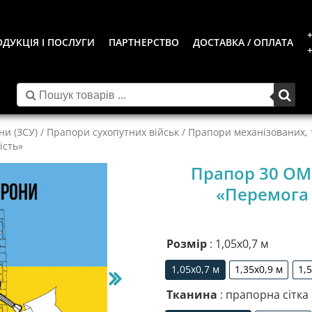
+
ДУКЦІЯ І ПОСЛУГИ
ПАРТНЕРСТВО
ДОСТАВКА / ОПЛАТА
+
ни (ЗСУ)
/
Прапори сухопутних військ
/
Прапори механізованих, т
ість»
Прапор 30 ОМ
«Перемога 
Розмір
: 1,05х0,7 м
1,05х0,7 м
1,35х0,9 м
1,
1,05х0,7 м
1,35х0,9 м
Тканина
: прапорна сітка