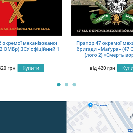
 окремої механізованої
Прапор 47 окремої мех
2 ОМБр) ЗСУ офіційний 1
бригади «Маґура» (47 
(лого 2) «Смерть во
камуфляж-чорн
420
грн
Купити
від
420
грн
Куп