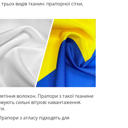
рьох видів тканин: прапорної сітки,
летіння волокон. Прапори з такої тканини
имують сильні вітрові навантаження.
ти.
Прапори з атласу підходять для