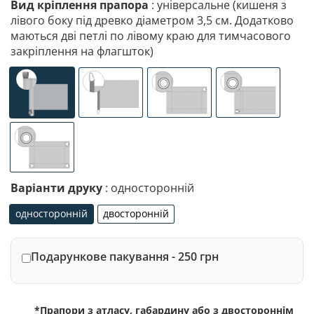
Вид кріплення прапора
: універсальне (кишеня з
лівого боку під древко діаметром 3,5 см. Додатково
маються дві петлі по лівому краю для тимчасового
закріплення на флагшток)
універсальне (кишеня з лівого боку під древко діаметр
спеціалізоване кріплення під флагшток (д
люверси (зверху)
люверси (злів
люверси по 4-х кутах
Варіанти друку
: односторонній
односторонній
двосторонній
односторонній
двосторонній
Подарункове пакування - 250 грн
*Прапори з атласу, габардину або з двостороннім