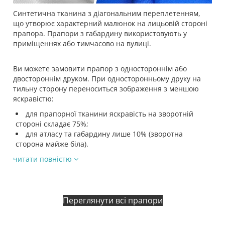
Синтетична тканина з діагональним переплетенням,
що утворює характерний малюнок на лицьовій стороні
прапора. Прапори з габардину використовують у
приміщеннях або тимчасово на вулиці.
Ви можете замовити прапор з одностороннім або
двостороннім друком. При односторонньому друку на
тильну сторону переноситься зображення з меншою
яскравістю:
для прапорної тканини яскравість на зворотній
стороні складає 75%;
для атласу та габардину лише 10% (зворотна
сторона майже біла).
читати повністю
Переглянути всі прапори