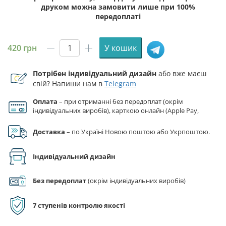
друком можна замовити лише при 100%
передоплаті
420
грн
У кошик
Прапор
ЗСУ
Потрібен індивідуальний дизайн
або вже маєш
3
свій? Напиши нам в
Telegram
ОМПБ
(окремий
Оплата
– при отриманні без передоплат (окрім
мотопіхотний
індивідуальних виробів), карткою онлайн (Apple Pay,
батальйон)
Google Pay), за реквізитами на рахунок ФОП.
«Воля»
Доставка
– по Україні Новою поштою або Укрпоштою.
синьо-
жовтий
Індивідуальний дизайн
кількість
Без передоплат
(окрім індивідуальних виробів)
7 ступенів контролю якості