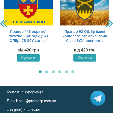
Прапор 143 окремої
Прапор 92 ОШБр імені
піхотної бригади (143
кошового отамана Івана
ОПБр) СВ ЗСУ синьо-
Сірка ЗСУ пшеничне
жовтий 1
поле
від
420
грн
від
420
грн
Купити
Купити
Контактна інформація:
E-mail:
sale@promozp.com.ua
+38 (098) 507-85-05