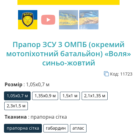
Прапор ЗСУ 3 ОМПБ (окремий
мотопіхотний батальйон) «Воля»
синьо-жовтий
Код:
11723
Розмір
: 1,05х0,7 м
1,05х0,7 м
1,35х0,9 м
1,5х1 м
2,1х1,35 м
1,05х0,7 м
1,35х0,9 м
1,5х1 м
2,1х1,35 м
2,3х1,5 м
2,3х1,5 м
Тканина
: прапорна сітка
прапорна сітка
габардин
атлас
прапорна сітка
габардин
атлас