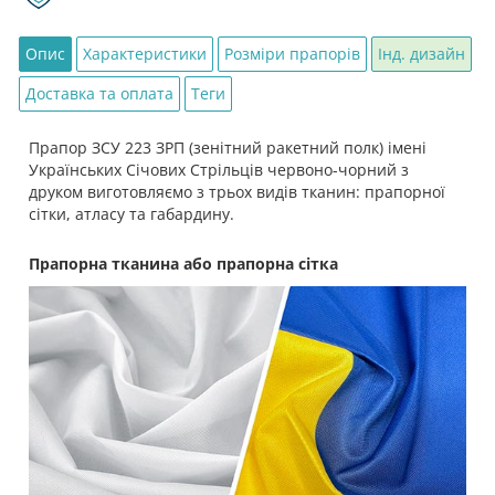
Опис
Характеристики
Розміри прапорів
Інд. дизайн
Доставка та оплата
Теги
Прапор ЗСУ 223 ЗРП (зенітний ракетний полк) імені
Українських Січових Стрільців червоно-чорний з
друком виготовляємо з трьох видів тканин: прапорної
сітки, атласу та габардину.
Прапорна тканина або прапорна сітка