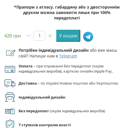
*Прапори з атласу, габардину або з двостороннім
друком можна замовити лише при 100%
передоплаті
420
грн
У кошик
Прапор
ЗСУ
Потрібен індивідуальний дизайн
або вже маєш
223
свій? Напиши нам в
Telegram
ЗРП
(зенітний
Оплата
– при отриманні без передоплат (окрім
ракетний
індивідуальних виробів), карткою онлайн (Apple Pay,
полк)
Google Pay), за реквізитами на рахунок ФОП.
імені
Доставка
– по Україні Новою поштою або Укрпоштою.
Українських
Січових
Індивідуальний дизайн
Стрільців
червоно-
Без передоплат
(окрім індивідуальних виробів)
чорний
кількість
7 ступенів контролю якості