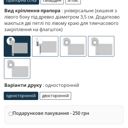
прапорна сітка
габардин
атлас
прапорна сітка
габардин
атлас
Вид кріплення прапора
: універсальне (кишеня з
лівого боку під древко діаметром 3,5 см. Додатково
маються дві петлі по лівому краю для тимчасового
закріплення на флагшток)
універсальне (кишеня з лівого боку під древко діаметр
спеціалізоване кріплення під флагшток (д
люверси (зверху)
люверси (злів
люверси по 4-х кутах
Варіанти друку
: односторонній
односторонній
двосторонній
односторонній
двосторонній
Подарункове пакування - 250 грн