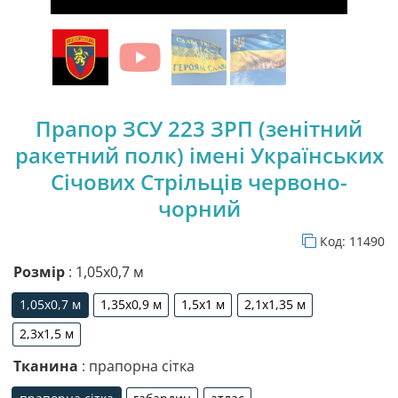
Прапор ЗСУ 223 ЗРП (зенітний
ракетний полк) імені Українських
Січових Стрільців червоно-
чорний
Код:
11490
Розмір
: 1,05х0,7 м
1,05х0,7 м
1,35х0,9 м
1,5х1 м
2,1х1,35 м
1,05х0,7 м
1,35х0,9 м
1,5х1 м
2,1х1,35 м
2,3х1,5 м
2,3х1,5 м
Тканина
: прапорна сітка