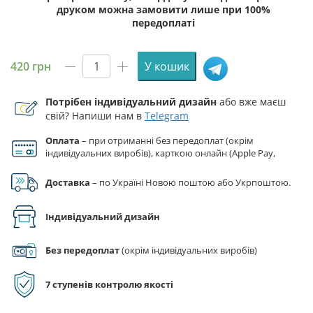
друком можна замовити лише при 100%
передоплаті
420
грн
У кошик
Прапор
ЗСУ
Потрібен індивідуальний дизайн
або вже маєш
15
свій? Напиши нам в
Telegram
ОГШБ
(окремий
Оплата
– при отриманні без передоплат (окрім
гірсько-
індивідуальних виробів), карткою онлайн (Apple Pay,
штурмовий
Google Pay), за реквізитами на рахунок ФОП.
батальйон)
Доставка
– по Україні Новою поштою або Укрпоштою.
Севастопольський
синьо-
Індивідуальний дизайн
жовтий
кількість
Без передоплат
(окрім індивідуальних виробів)
7 ступенів контролю якості