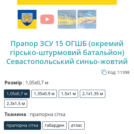
Прапор ЗСУ 15 ОГШБ (окремий
гірсько-штурмовий батальйон)
Севастопольський синьо-жовтий
Код:
11398
Розмір
: 1,05х0,7 м
1,05х0,7 м
1,35х0,9 м
1,5х1 м
2,1х1,35 м
1,05х0,7 м
1,35х0,9 м
1,5х1 м
2,1х1,35 м
2,3х1,5 м
2,3х1,5 м
Тканина
: прапорна сітка
прапорна сітка
габардин
атлас
прапорна сітка
габардин
атлас