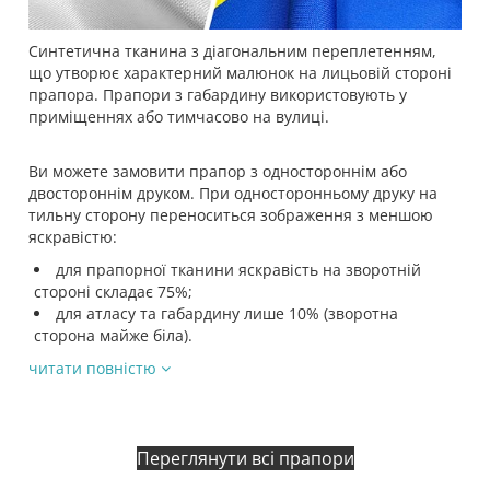
Синтетична тканина з діагональним переплетенням,
що утворює характерний малюнок на лицьовій стороні
прапора. Прапори з габардину використовують у
приміщеннях або тимчасово на вулиці.
Ви можете замовити прапор з одностороннім або
двостороннім друком. При односторонньому друку на
тильну сторону переноситься зображення з меншою
яскравістю:
для прапорної тканини яскравість на зворотній
стороні складає 75%;
для атласу та габардину лише 10% (зворотна
сторона майже біла).
читати повністю
Переглянути всі прапори