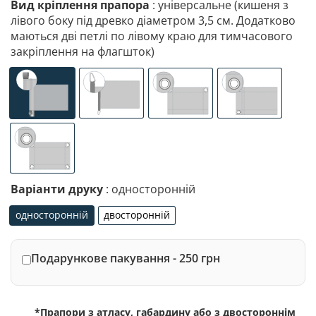
Вид кріплення прапора
: універсальне (кишеня з
лівого боку під древко діаметром 3,5 см. Додатково
маються дві петлі по лівому краю для тимчасового
закріплення на флагшток)
універсальне (кишеня з лівого боку під древко діаметр
спеціалізоване кріплення під флагшток (д
люверси (зверху)
люверси (злів
люверси по 4-х кутах
Варіанти друку
: односторонній
односторонній
двосторонній
односторонній
двосторонній
Подарункове пакування - 250 грн
*Прапори з атласу, габардину або з двостороннім