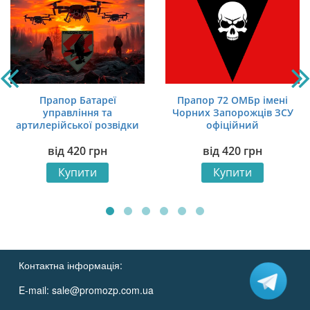
Прапор Батареї
Прапор 72 ОМБр імені
управління та
Чорних Запорожців ЗСУ
артилерійської розвідки
офіційний
(БУАР) 116 ОМБр ЗСУ
від
420
грн
від
420
грн
дрони
Купити
Купити
Контактна інформація:
E-mail:
sale@promozp.com.ua