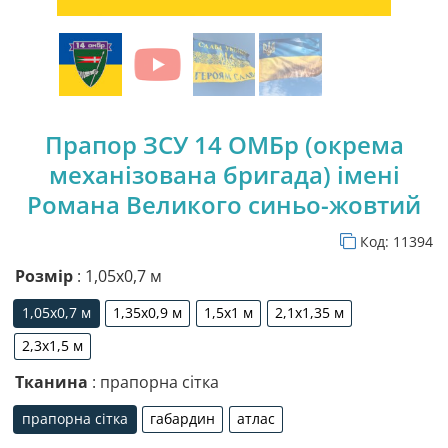
Прапор ЗСУ 14 ОМБр (окрема
механізована бригада) імені
Романа Великого синьо-жовтий
Код:
11394
Розмір
: 1,05х0,7 м
1,05х0,7 м
1,35х0,9 м
1,5х1 м
2,1х1,35 м
1,05х0,7 м
1,35х0,9 м
1,5х1 м
2,1х1,35 м
2,3х1,5 м
2,3х1,5 м
Тканина
: прапорна сітка
прапорна сітка
габардин
атлас
прапорна сітка
габардин
атлас