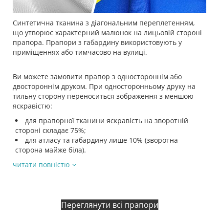
Синтетична тканина з діагональним переплетенням,
що утворює характерний малюнок на лицьовій стороні
прапора. Прапори з габардину використовують у
приміщеннях або тимчасово на вулиці.
Ви можете замовити прапор з одностороннім або
двостороннім друком. При односторонньому друку на
тильну сторону переноситься зображення з меншою
яскравістю:
для прапорної тканини яскравість на зворотній
стороні складає 75%;
для атласу та габардину лише 10% (зворотна
сторона майже біла).
читати повністю
Переглянути всі прапори