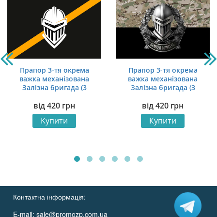
Прапор 3-тя окрема
Прапор 3-тя окрема
важка механізована
важка механізована
Залізна бригада (3
Залізна бригада (3
ОВМБр) СВ ЗСУ
ОВМБр) СВ ЗСУ NEW
від
420
грн
від
420
грн
офіційний
камуфляж-чорний
Купити
Купити
Контактна інформація:
E-mail:
sale@promozp.com.ua