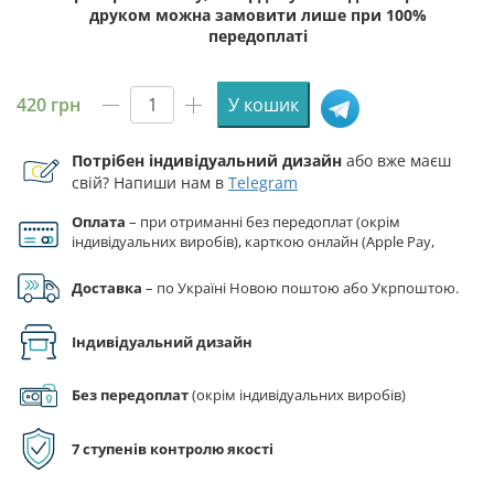
друком можна замовити лише при 100%
передоплаті
420
грн
У кошик
Прапор
ЗСУ
Потрібен індивідуальний дизайн
або вже маєш
14
свій? Напиши нам в
Telegram
ОМБр
(окрема
Оплата
– при отриманні без передоплат (окрім
механізована
індивідуальних виробів), карткою онлайн (Apple Pay,
бригада)
Google Pay), за реквізитами на рахунок ФОП.
імені
Доставка
– по Україні Новою поштою або Укрпоштою.
Романа
Великого
Індивідуальний дизайн
синьо-
жовтий
Без передоплат
(окрім індивідуальних виробів)
кількість
7 ступенів контролю якості