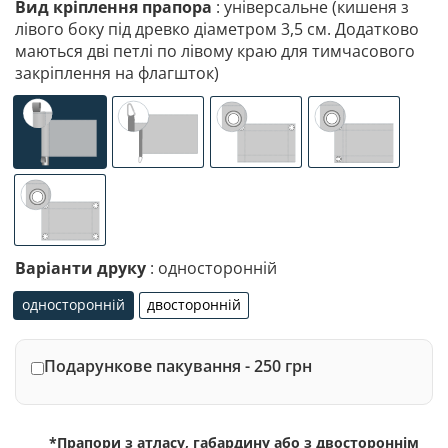
Вид кріплення прапора
: універсальне (кишеня з
лівого боку під древко діаметром 3,5 см. Додатково
маються дві петлі по лівому краю для тимчасового
закріплення на флагшток)
універсальне (кишеня з лівого боку під древко діаметр
спеціалізоване кріплення під флагшток (д
люверси (зверху)
люверси (злів
люверси по 4-х кутах
Варіанти друку
: односторонній
односторонній
двосторонній
односторонній
двосторонній
Подарункове пакування - 250 грн
*Прапори з атласу, габардину або з двостороннім