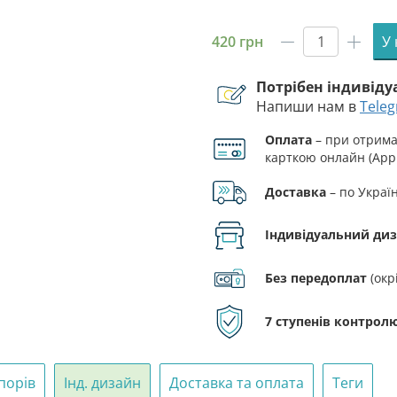
420
грн
У
Прапор
ЗСУ
Потрібен індивід
129
Напиши нам в
Tele
ОРБ
(окремого
Оплата
– при отриман
розвідува
карткою онлайн (Appl
батальйон
синьо-
Доставка
– по Украї
жовтий
1
Індивідуальний ди
кількість
Без передоплат
(окр
7 ступенів контролю
порів
Інд. дизайн
Доставка та оплата
Теги