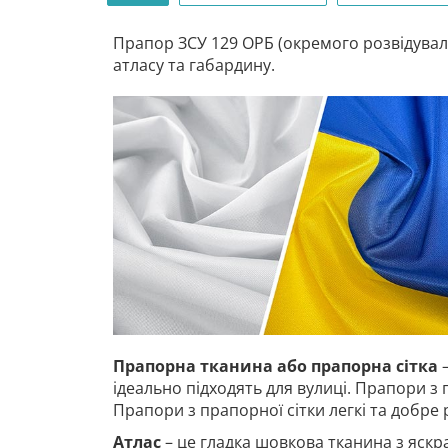
Прапор ЗСУ 129 ОРБ (окремого розвідуваль
атласу та габардину.
Прапорна тканина або прапорна сітка
–
ідеально підходять для вулиці. Прапори з 
Прапори з прапорної сітки легкі та добре
Атлас
– це гладка шовкова тканина з яскр