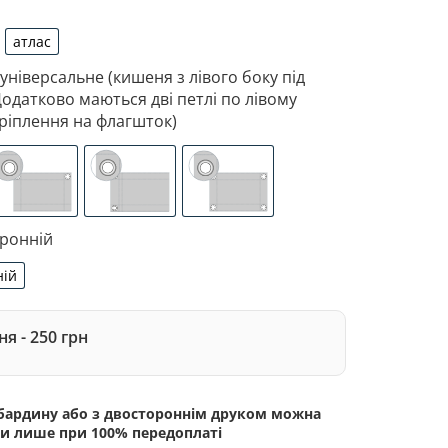
атлас
рдин
атлас
 універсальне (кишеня з лівого боку під
Додатково маються дві петлі по лівому
ріплення на флагшток)
 з лівого боку під древко діаметром 3,5 см. Додатково 
зоване кріплення під флагшток (для запобігання розтягне
люверси (зверху)
люверси (зліва)
люверси по 4-х кутах
оронній
ній
сторонній
я - 250 грн
абардину або з двостороннім друком можна
и лише при 100% передоплаті