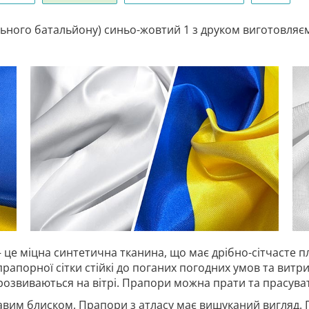
ного батальйону) синьо-жовтий 1 з друком виготовляємо
 це міцна синтетична тканина, що має дрібно-сітчасте п
прапорної сітки стійкі до поганих погодних умов та витр
 розвиваються на вітрі. Прапори можна прати та прасува
авим блиском. Прапори з атласу має вишуканий вигляд. 