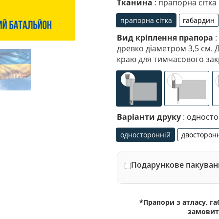
Тканина
: прапорна сітка
прапорна сітка
габардин
прапорна сітка
габа
Вид кріплення прапора
:
древко діаметром 3,5 см. 
краю для тимчасового зак
універсальне (кишеня
спеціалі
Варіанти друку
: одност
односторонній
двосторон
односторонній
дво
Подарункове пакуванн
*Прапори з атласу, г
замовит