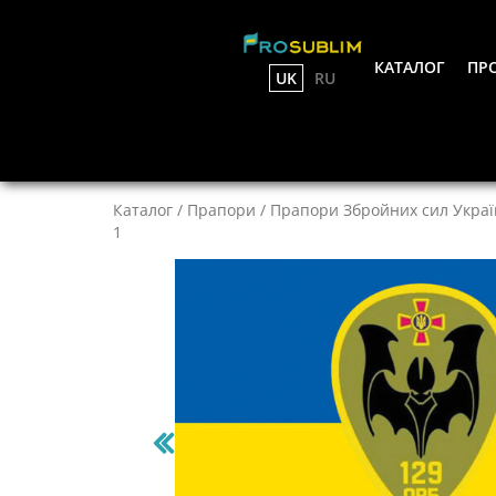
КАТАЛОГ
ПРО
UK
RU
Каталог
/
Прапори
/
Прапори Збройних сил Украї
1