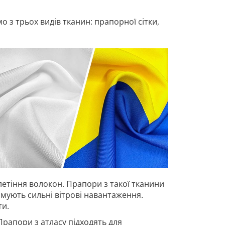
 з трьох видів тканин: прапорної сітки,
летіння волокон. Прапори з такої тканини
имують сильні вітрові навантаження.
ти.
Прапори з атласу підходять для