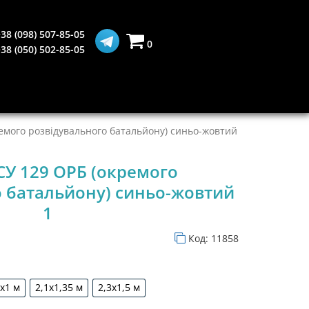
38 (098) 507-85-05
0
38 (050) 502-85-05
емого розвідувального батальйону) синьо-жовтий
СУ 129 ОРБ (окремого
о батальйону) синьо-жовтий
1
Код:
11858
5х1 м
2,1х1,35 м
2,3х1,5 м
1,5х1 м
2,1х1,35 м
2,3х1,5 м