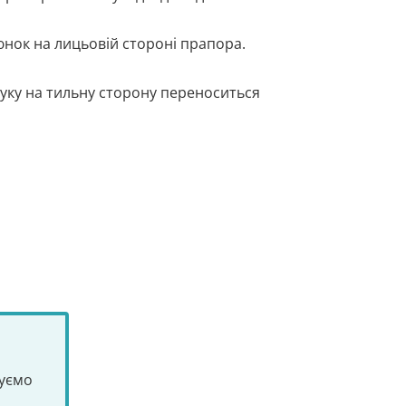
нок на лицьовій стороні прапора.
ку на тильну сторону переноситься
туємо