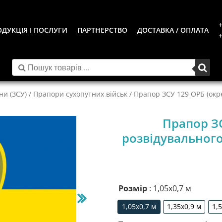
+
ДУКЦІЯ І ПОСЛУГИ
ПАРТНЕРСТВО
ДОСТАВКА / ОПЛАТА
+
ни (ЗСУ)
/
Прапори сухопутних військ
/ Прапор ЗСУ 129 ОРБ (окр
Прапор З
розвідувальног
Розмір
: 1,05х0,7 м
1,05х0,7 м
1,35х0,9 м
1,
1,05х0,7 м
1,35х0,9 м