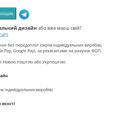
 кошик
уальний дизайн
або вже маєш свій?
gram
ні без передоплат (окрім індивідуальних виробів),
льного
e Pay, Google Pay), за реквізитами на рахунок ФОП.
у)
ні Новою поштою або Укрпоштою.
зайн
ім індивідуальних виробів)
 якості