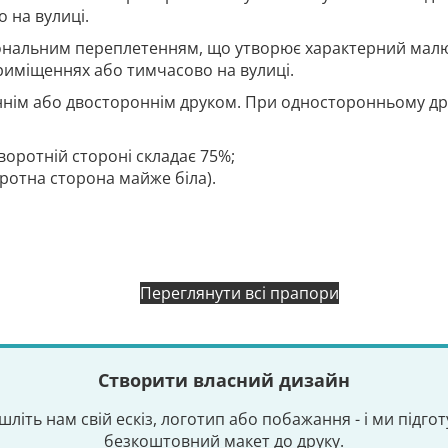
 на вулиці.
гональним переплетенням, що утворює характерний малю
риміщеннях або тимчасово на вулиці.
нім або двостороннім друком. При односторонньому дру
воротній стороні складає 75%;
оротна сторона майже біла).
Переглянути всі прапори
Створити власний дизайн
шліть нам свій ескіз, логотип або побажання - і ми підго
безкоштовний макет до друку.