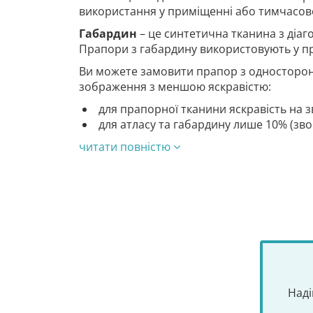
використання у приміщенні або тимчасово
Габардин
– це синтетична тканина з діа
Прапори з габардину використовують у п
Ви можете замовити прапор з односторон
зображення з меншою яскравістю:
для прапорної тканини яскравість на з
для атласу та габардину лише 10% (зв
читати повністю
Наді