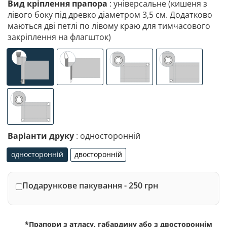
Вид кріплення прапора
: універсальне (кишеня з
лівого боку під древко діаметром 3,5 см. Додатково
маються дві петлі по лівому краю для тимчасового
закріплення на флагшток)
універсальне (кишеня з лівого боку під древко діаметр
спеціалізоване кріплення під флагшток (д
люверси (зверху)
люверси (злів
люверси по 4-х кутах
Варіанти друку
: односторонній
односторонній
двосторонній
односторонній
двосторонній
Подарункове пакування - 250 грн
*Прапори з атласу, габардину або з двостороннім