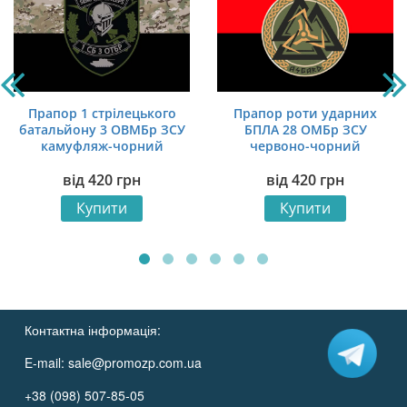
Прапор 1 стрілецького
Прапор роти ударних
батальйону 3 ОВМБр ЗСУ
БПЛА 28 ОМБр ЗСУ
камуфляж-чорний
червоно-чорний
від
420
грн
від
420
грн
Купити
Купити
Контактна інформація:
E-mail:
sale@promozp.com.ua
+38 (098) 507-85-05