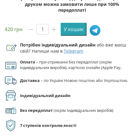
друком можна замовити лише при 100%
передоплаті
420
грн
У кошик
Прапор
ЗСУ
Потрібен індивідуальний дизайн
або вже маєш
115
свій? Напиши нам в
Telegram
ОМБр
(окрема
Оплата
– при отриманні без передоплат (окрім
механізована
індивідуальних виробів), карткою онлайн (Apple Pay,
бригада)
Google Pay), за реквізитами на рахунок ФОП.
камуфляж-
Доставка
– по Україні Новою поштою або Укрпоштою.
чорний
кількість
Індивідуальний дизайн
Без передоплат
(окрім індивідуальних виробів)
7 ступенів контролю якості