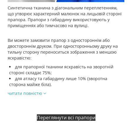
Синтетична тканина з діагональним переплетенням,
що утворює характерний малюнок на лицьовій стороні
прапора. Прапори з габардину використовують у
приміщеннях або тимчасово на вулиці.
Ви можете замовити прапор з одностороннім або
двостороннім друком. При односторонньому друку на
тильну сторону переноситься зображення з меншою
яскравістю:
для прапорної тканини яскравість на зворотній
стороні складає 75%;
для атласу та габардину лише 10% (зворотна
сторона майже біла).
читати повністю
Переглянути всі прапори