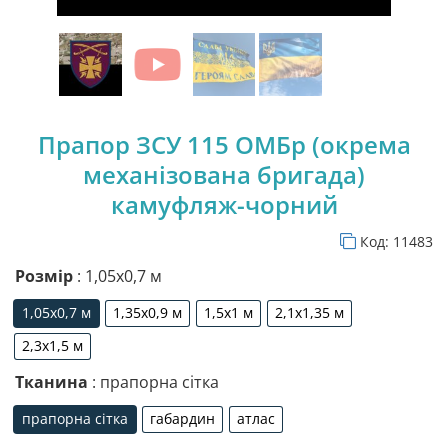
Прапор ЗСУ 115 ОМБр (окрема
механізована бригада)
камуфляж-чорний
Код:
11483
Розмір
: 1,05х0,7 м
1,05х0,7 м
1,35х0,9 м
1,5х1 м
2,1х1,35 м
1,05х0,7 м
1,35х0,9 м
1,5х1 м
2,1х1,35 м
2,3х1,5 м
2,3х1,5 м
Тканина
: прапорна сітка
прапорна сітка
габардин
атлас
прапорна сітка
габардин
атлас