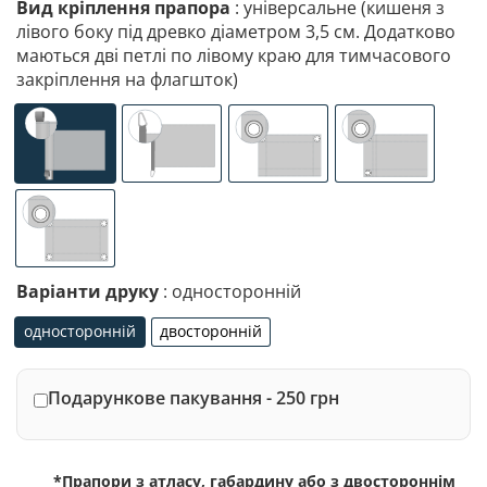
Вид кріплення прапора
: універсальне (кишеня з
лівого боку під древко діаметром 3,5 см. Додатково
маються дві петлі по лівому краю для тимчасового
закріплення на флагшток)
універсальне (кишеня з лівого боку під древко діаметр
спеціалізоване кріплення під флагшток (д
люверси (зверху)
люверси (злів
люверси по 4-х кутах
Варіанти друку
: односторонній
односторонній
двосторонній
односторонній
двосторонній
Подарункове пакування - 250 грн
*Прапори з атласу, габардину або з двостороннім