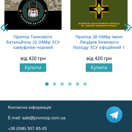
Прапор Танкового
Прапор 28 ОМБр імені
батальйону 32 ОМБр ЗСУ
Лицарів Зимового
камуфляж-чорний
Походу ЗСУ офіційний 1
від
420
грн
від
420
грн
Купити
Купити
Контактна інформація:
E-mail:
sale@promozp.com.ua
+38 (098) 507-85-05