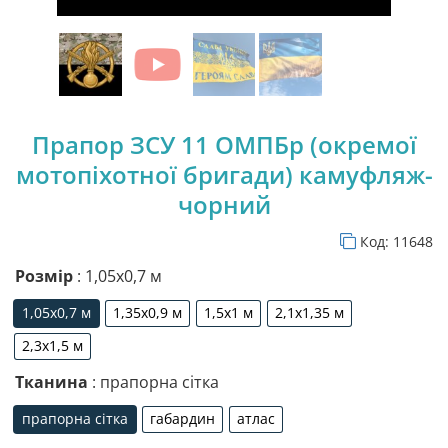
Прапор ЗСУ 11 ОМПБр (окремої
мотопіхотної бригади) камуфляж-
чорний
Код:
11648
Розмір
: 1,05х0,7 м
1,05х0,7 м
1,35х0,9 м
1,5х1 м
2,1х1,35 м
1,05х0,7 м
1,35х0,9 м
1,5х1 м
2,1х1,35 м
2,3х1,5 м
2,3х1,5 м
Тканина
: прапорна сітка
прапорна сітка
габардин
атлас
прапорна сітка
габардин
атлас