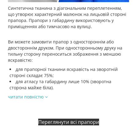
Синтетична тканина з діагональним переплетенням,
що утворює характерний малюнок на лицьовій стороні
прапора. Прапори з габардину використовують у
приміщеннях або тимчасово на вулиці.
Ви можете замовити прапор з одностороннім або
двостороннім друком. При односторонньому друку на
тильну сторону переноситься зображення з меншою
яскравістю:
для прапорної тканини яскравість на зворотній
стороні складає 75%;
для атласу та габардину лише 10% (зворотна
сторона майже біла).
читати повністю
Переглянути всі прапори