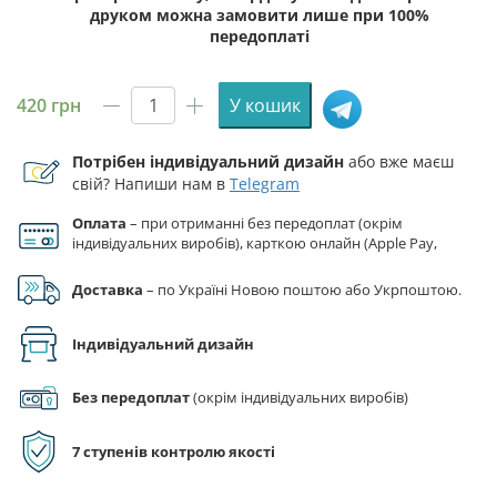
друком можна замовити лише при 100%
передоплаті
420
грн
У кошик
Прапор
ЗСУ
Потрібен індивідуальний дизайн
або вже маєш
11
свій? Напиши нам в
Telegram
ОМПБр
(окремої
Оплата
– при отриманні без передоплат (окрім
мотопіхотної
індивідуальних виробів), карткою онлайн (Apple Pay,
бригади)
Google Pay), за реквізитами на рахунок ФОП.
камуфляж-
Доставка
– по Україні Новою поштою або Укрпоштою.
чорний
кількість
Індивідуальний дизайн
Без передоплат
(окрім індивідуальних виробів)
7 ступенів контролю якості