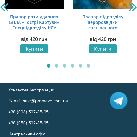
Прапор роти ударних
Прапор підрозділу
БПЛА «Гострі Картузи»
аеророзвідки
Спецпідрозділу НГУ
спеціального
«Омега» ЗСУ червоно-
призначення 1 БрОП
від
420
грн
від
420
грн
чорний
«Буревій кондор» НГУ
синьо-жовтий світанок
Купити
Купити
Контактна інформація:
E-mail:
sale@promozp.com.ua
+38 (098) 507-85-05
+38 (050) 502-85-05
Центральний офіс: