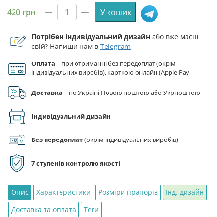
420
грн
У кошик
Прапор
Внутрішніх
Потрібен індивідуальний дизайн
або вже маєш
військ
свій? Напиши нам в
Telegram
України
кількість
Оплата
– при отриманні без передоплат (окрім
індивідуальних виробів), карткою онлайн (Apple Pay,
Google Pay), за реквізитами на рахунок ФОП.
Доставка
– по Україні Новою поштою або Укрпоштою.
Індивідуальний дизайн
Без передоплат
(окрім індивідуальних виробів)
7 ступенів контролю якості
Опис
Характеристики
Розміри прапорів
Інд. дизайн
Доставка та оплата
Теги