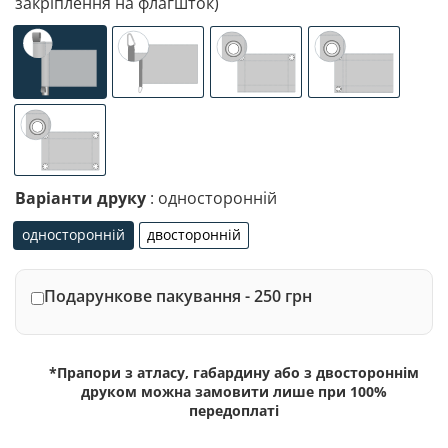
закріплення на флагшток)
універсальне (кишеня з лівого боку під древко діаметр
спеціалізоване кріплення під флагшток (д
люверси (зверху)
люверси (злів
люверси по 4-х кутах
Варіанти друку
: односторонній
односторонній
двосторонній
односторонній
двосторонній
Подарункове пакування - 250 грн
*Прапори з атласу, габардину або з двостороннім
друком можна замовити лише при 100%
передоплаті