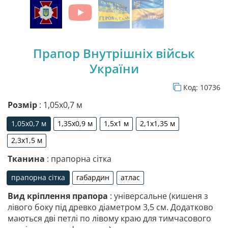
Прапор Внутрішніх військ
України
Код:
10736
Розмір
: 1,05х0,7 м
1,05х0,7 м
1,35х0,9 м
1,5х1 м
2,1х1,35 м
1,05х0,7 м
1,35х0,9 м
1,5х1 м
2,1х1,35 м
2,3х1,5 м
2,3х1,5 м
Тканина
: прапорна сітка
прапорна сітка
габардин
атлас
прапорна сітка
габардин
атлас
Вид кріплення прапора
: універсальне (кишеня з
лівого боку під древко діаметром 3,5 см. Додатково
маються дві петлі по лівому краю для тимчасового