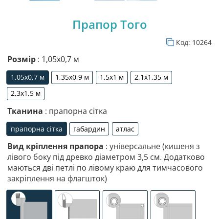
Прапор Того
Код:
10264
Розмір
: 1,05х0,7 м
1,05х0,7 м
1,35х0,9 м
1,5х1 м
2,1х1,35 м
1,05х0,7 м
1,35х0,9 м
1,5х1 м
2,1х1,35 м
2,3х1,5 м
2,3х1,5 м
Тканина
: прапорна сітка
прапорна сітка
габардин
атлас
прапорна сітка
габардин
атлас
Вид кріплення прапора
: універсальне (кишеня з
лівого боку під древко діаметром 3,5 см. Додатково
маються дві петлі по лівому краю для тимчасового
закріплення на флагшток)
універсальне (кишеня з лівого боку під древко діаметр
спеціалізоване кріплення під флагшток (д
люверси (зверху)
люверси (злів