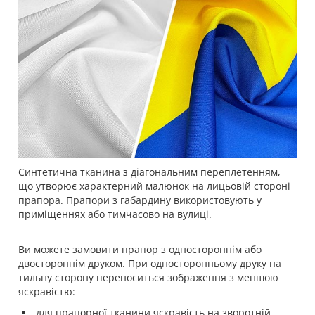
Синтетична тканина з діагональним переплетенням,
що утворює характерний малюнок на лицьовій стороні
прапора. Прапори з габардину використовують у
приміщеннях або тимчасово на вулиці.
Ви можете замовити прапор з одностороннім або
двостороннім друком. При односторонньому друку на
тильну сторону переноситься зображення з меншою
яскравістю:
для прапорної тканини яскравість на зворотній