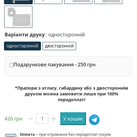
люверси по 4-х кутах
Варіанти друку
: односторонній
односторонній
двосторонній
односторонній
двосторонній
Подарункове пакування - 250 грн
*Прапори з атласу, габардину або з двостороннім
друком можна замовити лише при 100%
передоплаті
420
грн
У кошик
Прапор
Того
Оплата
– при отриманні без передоплат (окрім
кількість