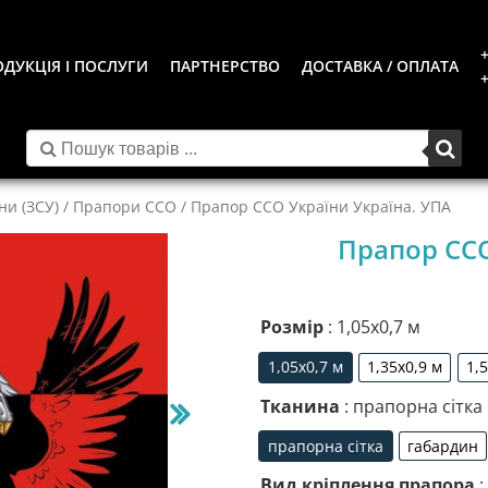
+
ДУКЦІЯ І ПОСЛУГИ
ПАРТНЕРСТВО
ДОСТАВКА / ОПЛАТА
+
ни (ЗСУ)
/
Прапори ССО
/ Прапор ССО України Україна. УПА
Прапор ССО
Розмір
: 1,05х0,7 м
1,05х0,7 м
1,35х0,9 м
1,
1,05х0,7 м
1,35х0,9 м
Тканина
: прапорна сітка
прапорна сітка
габардин
прапорна сітка
габа
Вид кріплення прапора
: