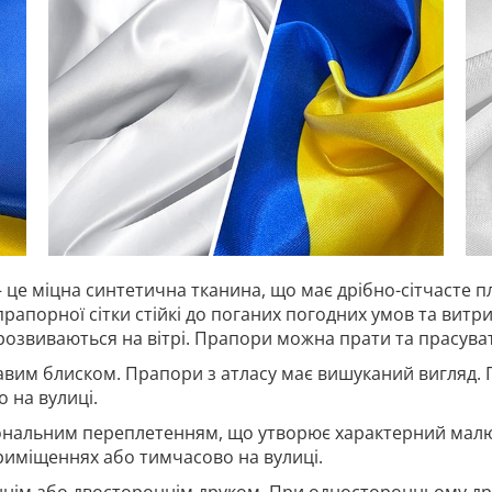
 це міцна синтетична тканина, що має дрібно-сітчасте п
прапорної сітки стійкі до поганих погодних умов та витр
 розвиваються на вітрі. Прапори можна прати та прасува
авим блиском. Прапори з атласу має вишуканий вигляд. 
 на вулиці.
гональним переплетенням, що утворює характерний малю
риміщеннях або тимчасово на вулиці.