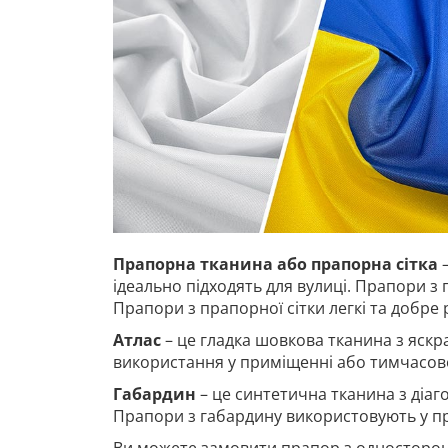
Прапорна тканина або прапорна сітка
–
ідеально підходять для вулиці. Прапори з 
Прапори з прапорної сітки легкі та добре
Атлас
– це гладка шовкова тканина з яскр
використання у приміщенні або тимчасово
Габардин
– це синтетична тканина з діа
Прапори з габардину використовують у п