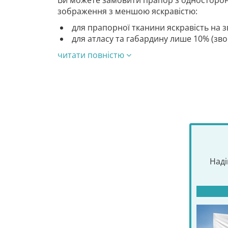
Ви можете замовити прапор з односторон
зображення з меншою яскравістю:
для прапорної тканини яскравість на з
для атласу та габардину лише 10% (зв
читати повністю
Наді