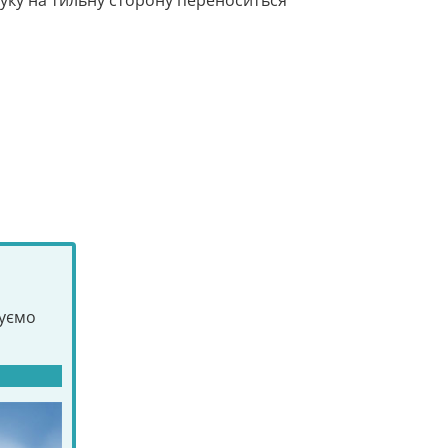
ку на тильну сторону переноситься
туємо