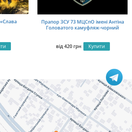
 «Слава
Прапор ЗСУ 73 МЦСпО імені Антіна
Головатого камуфляж-чорний
ити
від
420
грн
Купити