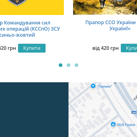
Прапор ССО України
р Командування сил
Україні!»
их операцій (КССпО) ЗСУ
синьо-жовтий
від
420
грн
Куп
420
грн
Купити