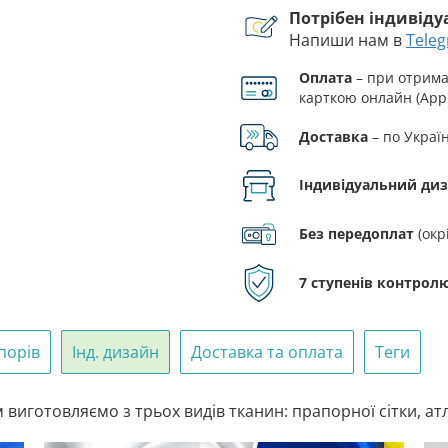
Потрібен індивід
України
Напиши нам в
Tele
Україна.
УПА
Оплата
– при отриман
кількість
карткою онлайн (Appl
Доставка
– по Украї
Індивідуальний ди
Без передоплат
(окр
7 ступенів контролю
порів
Інд. дизайн
Доставка та оплата
Теги
виготовляємо з трьох видів тканин: прапорної сітки, ат