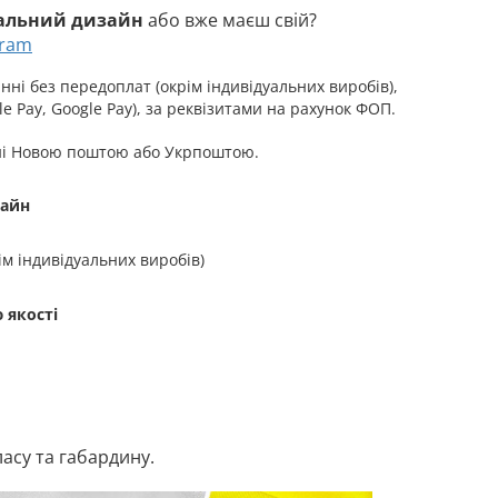
уальний дизайн
або вже маєш свій?
gram
ні без передоплат (окрім індивідуальних виробів),
e Pay, Google Pay), за реквізитами на рахунок ФОП.
ні Новою поштою або Укрпоштою.
зайн
ім індивідуальних виробів)
 якості
ласу та габардину.