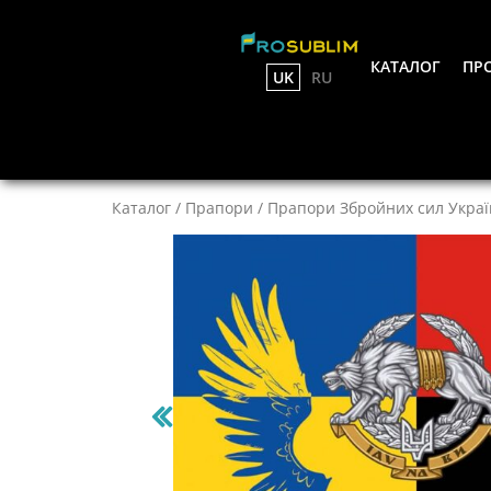
КАТАЛОГ
ПРО
UK
RU
Каталог
/
Прапори
/
Прапори Збройних сил Украї