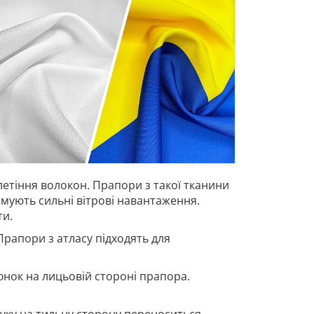
летіння волокон. Прапори з такої тканини
имують сильні вітрові навантаження.
ти.
Прапори з атласу підходять для
нок на лицьовій стороні прапора.