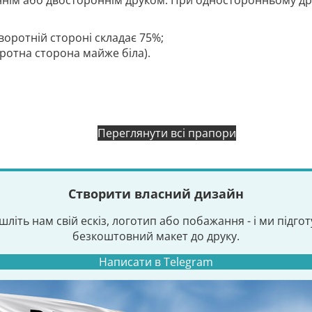
нім або двостороннім друком. При односторонньому дру
воротній стороні складає 75%;
оротна сторона майже біла).
Переглянути всі прапори
Створити власний дизайн
шліть нам свій ескіз, логотип або побажання - і ми підго
безкоштовний макет до друку.
Написати в Telegram