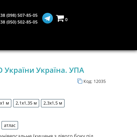
38 (098) 507-85-05
0
38 (050) 502-85-05
 України Україна. УПА
Код:
12035
5х1 м
2,1х1,35 м
2,3х1,5 м
1,5х1 м
2,1х1,35 м
2,3х1,5 м
атлас
рдин
атлас
 універсальне (кишеня з лівого боку під