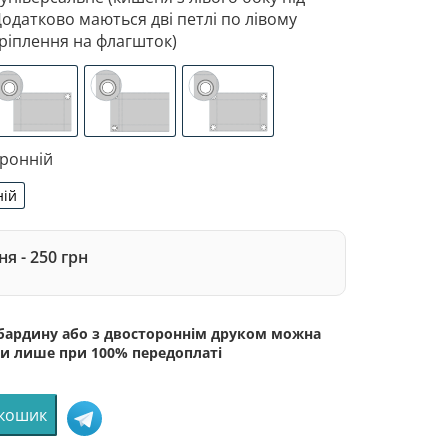
Додатково маються дві петлі по лівому
ріплення на флагшток)
 з лівого боку під древко діаметром 3,5 см. Додатково 
зоване кріплення під флагшток (для запобігання розтягне
люверси (зверху)
люверси (зліва)
люверси по 4-х кутах
оронній
ній
сторонній
я - 250 грн
абардину або з двостороннім друком можна
и лише при 100% передоплаті
 кошик