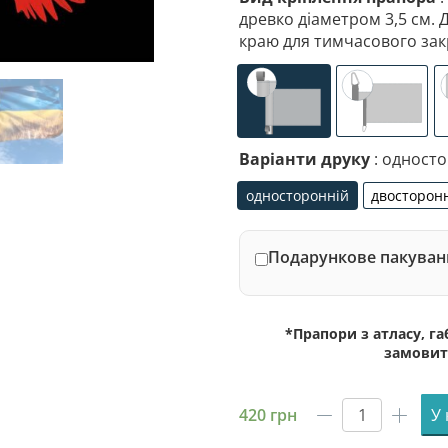
древко діаметром 3,5 см. 
краю для тимчасового зак
універсальне (кишеня
спеціалі
Варіанти друку
: одност
односторонній
двосторон
односторонній
дво
Подарункове пакуванн
*Прапори з атласу, г
замовит
420
грн
У
Прапор
ССО