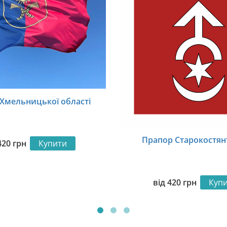
Хмельницької області
Прапор Старокостян
420
грн
Купити
від
420
грн
Куп