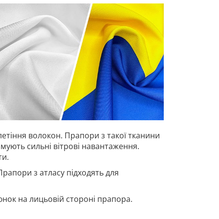
летіння волокон. Прапори з такої тканини
имують сильні вітрові навантаження.
ти.
Прапори з атласу підходять для
нок на лицьовій стороні прапора.