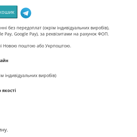
 кошик
о
ні без передоплат (окрім індивідуальних виробів),
e Pay, Google Pay), за реквізитами на рахунок ФОП.
ні Новою поштою або Укрпоштою.
зайн
ім індивідуальних виробів)
 якості
ину.