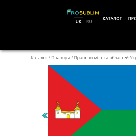
КАТАЛОГ
ПРО
UK
RU
Каталог
/
Прапори
/
Прапори міст та областей Ук