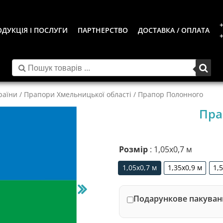
+
ДУКЦІЯ І ПОСЛУГИ
ПАРТНЕРСТВО
ДОСТАВКА / ОПЛАТА
+
раїни
/
Прапори Хмельницької області
/ Прапор Полонного
Пра
Розмір
: 1,05х0,7 м
1,05х0,7 м
1,35х0,9 м
1,
1,05х0,7 м
1,35х0,9 м
Подарункове пакуванн