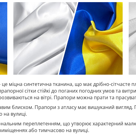
 це міцна синтетична тканина, що має дрібно-сітчасте п
прапорної сітки стійкі до поганих погодних умов та витр
 розвиваються на вітрі. Прапори можна прати та прасува
авим блиском. Прапори з атласу має вишуканий вигляд. 
 на вулиці.
гональним переплетенням, що утворює характерний малю
риміщеннях або тимчасово на вулиці.