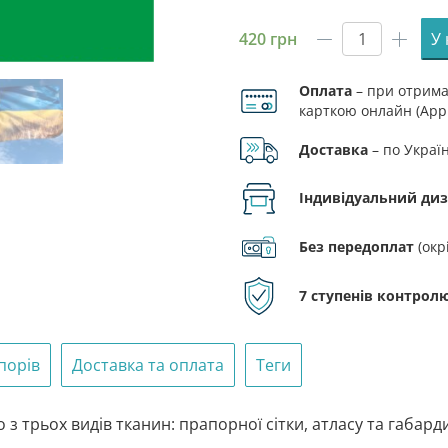
420
грн
У
Прапор
Полонног
Оплата
– при отриман
кількість
карткою онлайн (Appl
Доставка
– по Украї
Індивідуальний ди
Без передоплат
(окр
7 ступенів контролю
порів
Доставка та оплата
Теги
 трьох видів тканин: прапорної сітки, атласу та габард