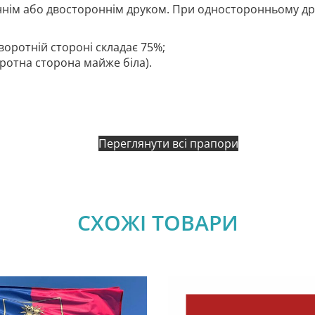
нім або двостороннім друком. При односторонньому дру
воротній стороні складає 75%;
оротна сторона майже біла).
Переглянути всі прапори
СХОЖІ ТОВАРИ