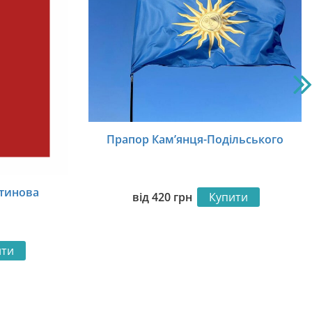
Прапор Кам’янця-Подільського
тинова
від
420
грн
Купити
ити