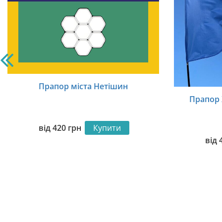
Прапор міста Нетішин
Прапор 
від
420
грн
Купити
від