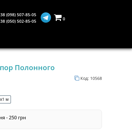
38 (098) 507-85-05
0
38 (050) 502-85-05
пор Полонного
Код:
10568
5х1 м
1,5х1 м
я - 250 грн