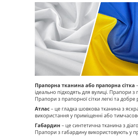
Прапорна тканина або прапорна сітка
–
ідеально підходять для вулиці. Прапори з 
Прапори з прапорної сітки легкі та добре
Атлас
– це гладка шовкова тканина з яскр
використання у приміщенні або тимчасово
Габардин
– це синтетична тканина з діа
Прапори з габардину використовують у п