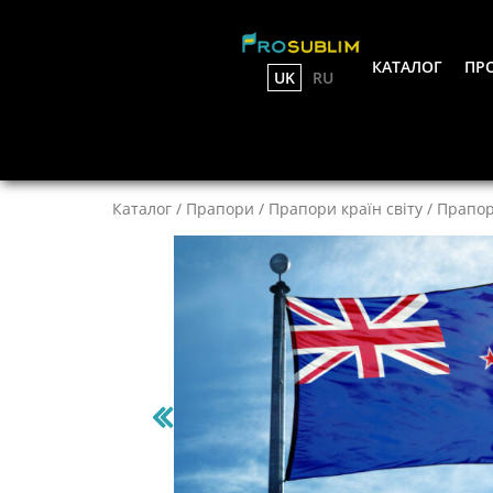
КАТАЛОГ
ПРО
UK
RU
Каталог
/
Прапори
/
Прапори країн світу
/
Прапор