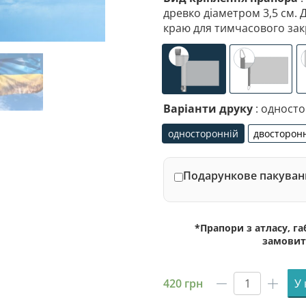
древко діаметром 3,5 см. 
краю для тимчасового зак
універсальне (кишеня
спеціалі
Варіанти друку
: одност
односторонній
двосторон
односторонній
дво
Подарункове пакуванн
*Прапори з атласу, г
замовит
420
грн
У
Прапор
Нової