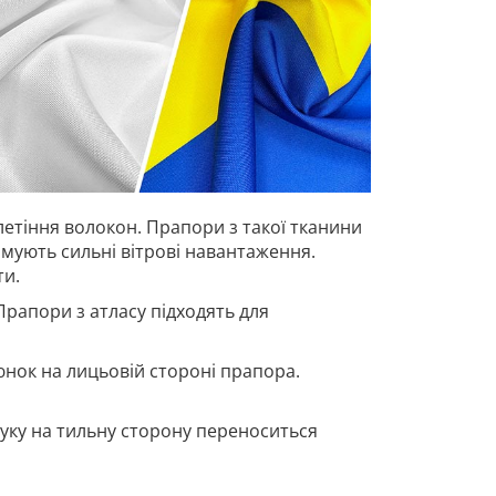
летіння волокон. Прапори з такої тканини
имують сильні вітрові навантаження.
ти.
Прапори з атласу підходять для
нок на лицьовій стороні прапора.
ку на тильну сторону переноситься