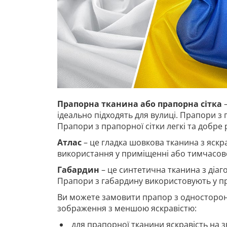
Прапорна тканина або прапорна сітка
–
ідеально підходять для вулиці. Прапори з 
Прапори з прапорної сітки легкі та добре
Атлас
– це гладка шовкова тканина з яскр
використання у приміщенні або тимчасово
Габардин
– це синтетична тканина з діа
Прапори з габардину використовують у п
Ви можете замовити прапор з односторон
зображення з меншою яскравістю:
для прапорної тканини яскравість на з