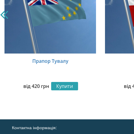
Прапор Тувалу
від
420
грн
Купити
від
Контактна інформація: