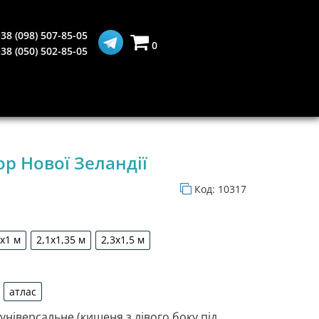
38 (098) 507-85-05
0
38 (050) 502-85-05
р Нової Зеландії
Код:
10317
5х1 м
2,1х1,35 м
2,3х1,5 м
1,5х1 м
2,1х1,35 м
2,3х1,5 м
атлас
рдин
атлас
 універсальне (кишеня з лівого боку під