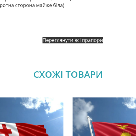
оротна сторона майже біла).
Переглянути всі прапори
СХОЖІ ТОВАРИ