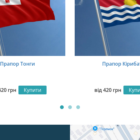
Прапор Тонги
Прапор Кіриба
420
грн
Купити
від
420
грн
Куп