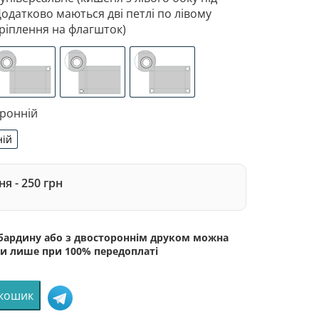
Додатково маються дві петлі по лівому
ріплення на флагшток)
 з лівого боку під древко діаметром 3,5 см. Додатково 
зоване кріплення під флагшток (для запобігання розтягне
люверси (зверху)
люверси (зліва)
люверси по 4-х кутах
оронній
ній
сторонній
я - 250 грн
абардину або з двостороннім друком можна
и лише при 100% передоплаті
 кошик