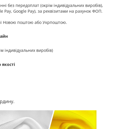
ні без передоплат (окрім індивідуальних виробів),
e Pay, Google Pay), за реквізитами на рахунок ФОП.
ні Новою поштою або Укрпоштою.
зайн
ім індивідуальних виробів)
 якості
ардину.