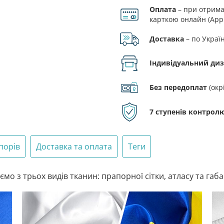
Оплата
– при отриман
Зеландії
карткою онлайн (Appl
кількість
Доставка
– по Украї
Індивідуальний ди
Без передоплат
(окр
7 ступенів контролю
порів
Доставка та оплата
Теги
мо з трьох видів тканин: прапорної сітки, атласу та габ