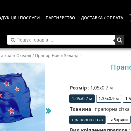
+
ДУКЦІЯ І ПОСЛУГИ
ПАРТНЕРСТВО
ДОСТАВКА / ОПЛАТА
+
и країн Океанії
/ Прапор Нової Зеландії
Прапо
Розмір
: 1,05х0,7 м
1,05х0,7 м
1,35х0,9 м
1,
1,05х0,7 м
1,35х0,9 м
Тканина
: прапорна сітка
прапорна сітка
габардин
прапорна сітка
габа
Вид кріплення прапора
: