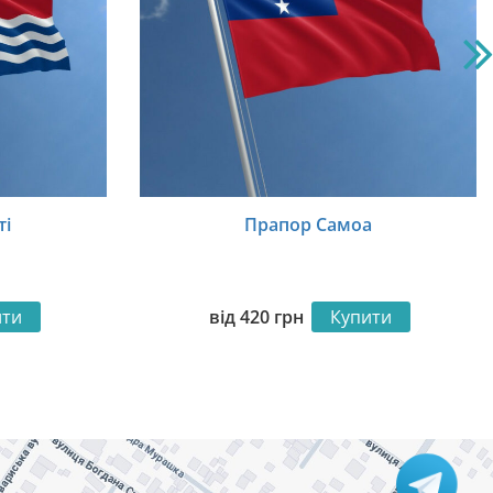
ті
Прапор Самоа
ити
від
420
грн
Купити