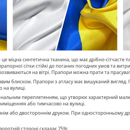
 це міцна синтетична тканина, що має дрібно-сітчасте п
прапорної сітки стійкі до поганих погодних умов та витр
 розвиваються на вітрі. Прапори можна прати та прасува
авим блиском. Прапори з атласу має вишуканий вигляд. 
 на вулиці.
гональним переплетенням, що утворює характерний малю
риміщеннях або тимчасово на вулиці.
нім або двостороннім друком. При односторонньому дру
воротній стороні складає 75%;