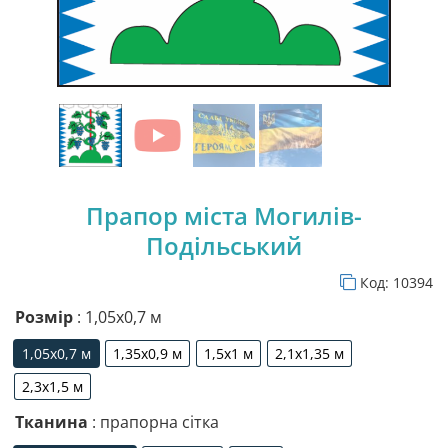
Прапор міста Могилів-
Подільський
Код:
10394
Розмір
: 1,05х0,7 м
1,05х0,7 м
1,35х0,9 м
1,5х1 м
2,1х1,35 м
1,05х0,7 м
1,35х0,9 м
1,5х1 м
2,1х1,35 м
2,3х1,5 м
2,3х1,5 м
Тканина
: прапорна сітка