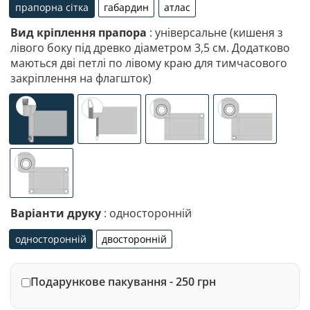
прапорна сітка
габардин
атлас
прапорна сітка
габардин
атлас
Вид кріплення прапора
: універсальне (кишеня з
лівого боку під древко діаметром 3,5 см. Додатково
маються дві петлі по лівому краю для тимчасового
закріплення на флагшток)
універсальне (кишеня з лівого боку під древко діаметр
спеціалізоване кріплення під флагшток (д
люверси (зверху)
люверси (злів
люверси по 4-х кутах
Варіанти друку
: односторонній
односторонній
двосторонній
односторонній
двосторонній
Подарункове пакування - 250 грн