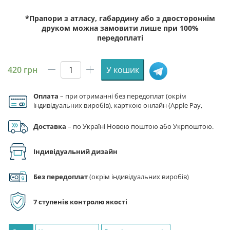
*Прапори з атласу, габардину або з двостороннім
друком можна замовити лише при 100%
передоплаті
420
грн
У кошик
Прапор
міста
Оплата
– при отриманні без передоплат (окрім
Могилів-
індивідуальних виробів), карткою онлайн (Apple Pay,
Подільський
Google Pay), за реквізитами на рахунок ФОП.
кількість
Доставка
– по Україні Новою поштою або Укрпоштою.
Індивідуальний дизайн
Без передоплат
(окрім індивідуальних виробів)
7 ступенів контролю якості