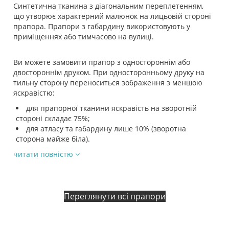
Синтетична тканина з діагональним переплетенням,
що утворює характерний малюнок на лицьовій стороні
прапора. Прапори з габардину використовують у
приміщеннях або тимчасово на вулиці.
Ви можете замовити прапор з одностороннім або
двостороннім друком. При односторонньому друку на
тильну сторону переноситься зображення з меншою
яскравістю:
для прапорної тканини яскравість на зворотній
стороні складає 75%;
для атласу та габардину лише 10% (зворотна
сторона майже біла).
читати повністю
Переглянути всі прапори