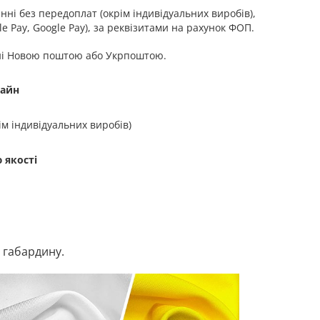
ні без передоплат (окрім індивідуальних виробів),
орф
e Pay, Google Pay), за реквізитами на рахунок ФОП.
ні Новою поштою або Укрпоштою.
зайн
ім індивідуальних виробів)
 якості
 габардину.