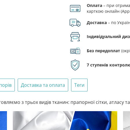
Оплата
– при отриман
Дюссельд
карткою онлайн (Appl
кількість
Доставка
– по Украї
Індивідуальний ди
Без передоплат
(окр
7 ступенів контролю
порів
Доставка та оплата
Теги
вляємо з трьох видів тканин: прапорної сітки, атласу та