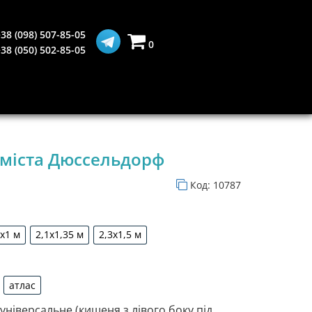
38 (098) 507-85-05
0
38 (050) 502-85-05
міста Дюссельдорф
Код:
10787
5х1 м
2,1х1,35 м
2,3х1,5 м
1,5х1 м
2,1х1,35 м
2,3х1,5 м
атлас
рдин
атлас
 універсальне (кишеня з лівого боку під