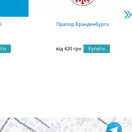
ї
Прапор Бранденбурга
ити
від
420
грн
Купити