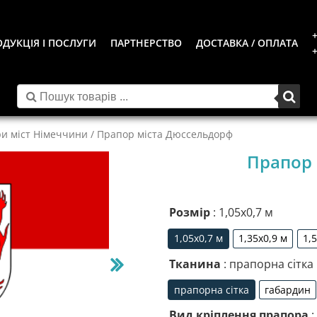
+
ДУКЦІЯ І ПОСЛУГИ
ПАРТНЕРСТВО
ДОСТАВКА / ОПЛАТА
+
и міст Німеччини
/ Прапор міста Дюссельдорф
Прапор 
Розмір
: 1,05х0,7 м
1,05х0,7 м
1,35х0,9 м
1,
1,05х0,7 м
1,35х0,9 м
Тканина
: прапорна сітка
прапорна сітка
габардин
прапорна сітка
габа
Вид кріплення прапора
: