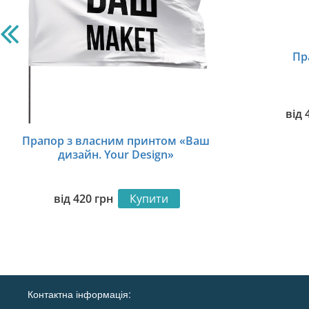
Пр
від
Прапор з власним принтом «Ваш
дизайн. Your Design»
від
420
грн
Купити
Контактна інформація: