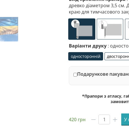
древко діаметром 3,5 см. 
краю для тимчасового зак
універсальне (кишеня
спеціалі
Варіанти друку
: одност
односторонній
двосторон
односторонній
дво
Подарункове пакуванн
*Прапори з атласу, г
замовит
420
грн
У
Прапор
міста