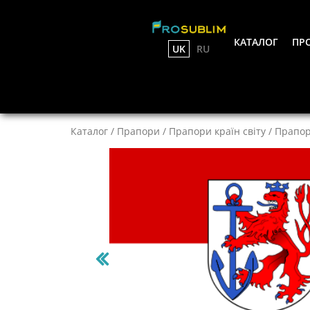
КАТАЛОГ
ПРО
UK
RU
Каталог
/
Прапори
/
Прапори країн світу
/
Прапор