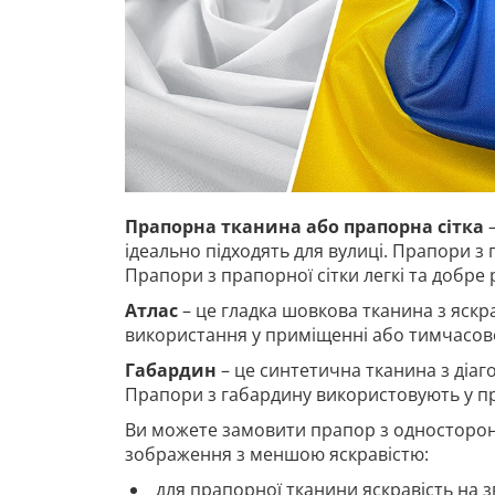
Прапорна тканина або прапорна сітка
–
ідеально підходять для вулиці. Прапори з 
Прапори з прапорної сітки легкі та добре
Атлас
– це гладка шовкова тканина з яскр
використання у приміщенні або тимчасово
Габардин
– це синтетична тканина з діа
Прапори з габардину використовують у п
Ви можете замовити прапор з односторон
зображення з меншою яскравістю:
для прапорної тканини яскравість на з