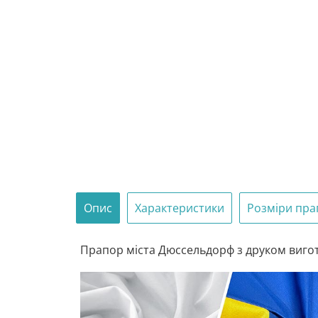
Опис
Характеристики
Розміри пра
Прапор міста Дюссельдорф з друком вигото