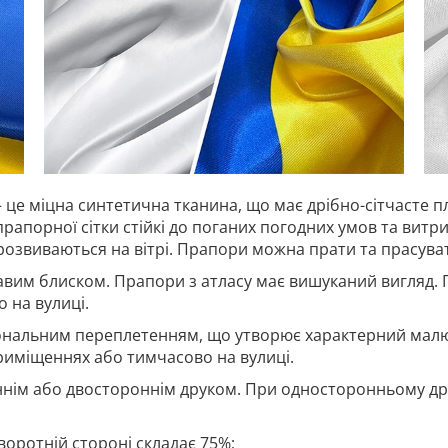
 це міцна синтетична тканина, що має дрібно-сітчасте п
прапорної сітки стійкі до поганих погодних умов та витр
 розвиваються на вітрі. Прапори можна прати та прасува
авим блиском. Прапори з атласу має вишуканий вигляд. 
 на вулиці.
гональним переплетенням, що утворює характерний малю
риміщеннях або тимчасово на вулиці.
нім або двостороннім друком. При односторонньому дру
воротній стороні складає 75%;