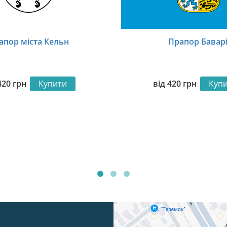
апор міста Кельн
Прапор Баварі
420
грн
Купити
від
420
грн
Куп