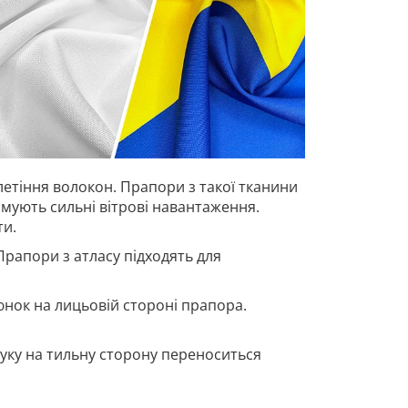
летіння волокон. Прапори з такої тканини
имують сильні вітрові навантаження.
ти.
Прапори з атласу підходять для
нок на лицьовій стороні прапора.
ку на тильну сторону переноситься