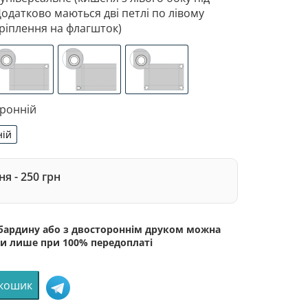
Додатково маються дві петлі по лівому
ріплення на флагшток)
 з лівого боку під древко діаметром 3,5 см. Додатково 
зоване кріплення під флагшток (для запобігання розтягне
люверси (зверху)
люверси (зліва)
люверси по 4-х кутах
оронній
ній
сторонній
я - 250 грн
абардину або з двостороннім друком можна
и лише при 100% передоплаті
 кошик