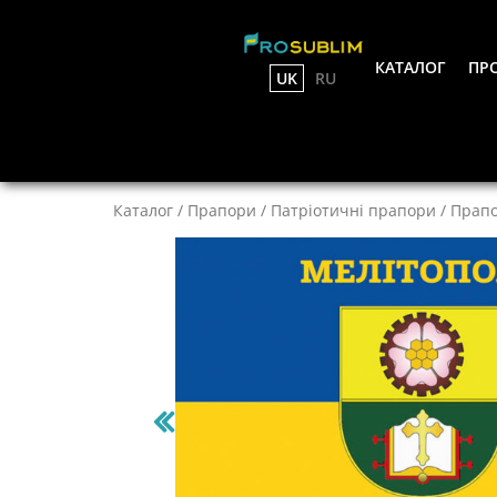
КАТАЛОГ
ПРО
UK
RU
Каталог
/
Прапори
/
Патріотичні прапори
/ Прапо