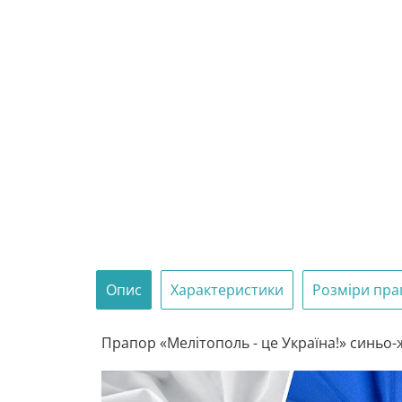
Опис
Характеристики
Розміри пра
Прапор «Мелітополь - це Україна!» синьо-ж