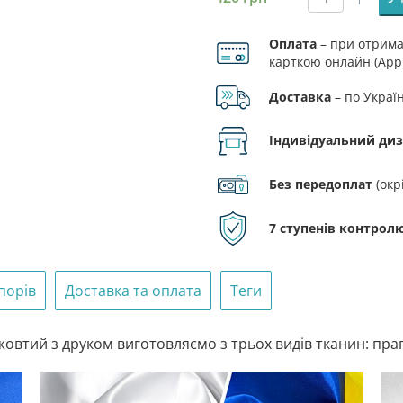
Прапор
«Мелітоп
Оплата
– при отриман
-
карткою онлайн (Appl
це
Україна!»
Доставка
– по Украї
синьо-
жовтий
Індивідуальний ди
кількість
Без передоплат
(окр
7 ступенів контролю
порів
Доставка та оплата
Теги
овтий з друком виготовляємо з трьох видів тканин: прапо