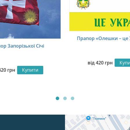
Прапор «Олешки – це 
ор Запорізької Січі
від
420
грн
Куп
420
грн
Купити