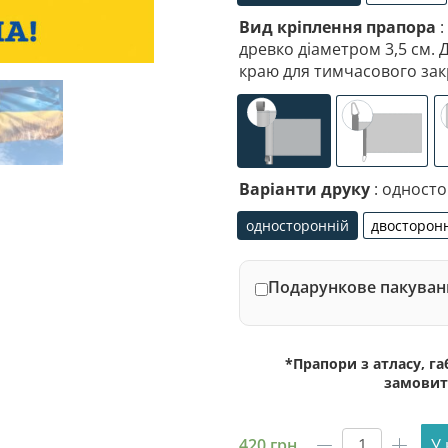
прапорна сітка
габа
Вид кріплення прапора
:
древко діаметром 3,5 см. 
краю для тимчасового зак
універсальне (кишеня
спеціалі
Варіанти друку
: одност
односторонній
двосторон
односторонній
дво
Подарункове пакуванн
*Прапори з атласу, г
замовит
420
грн
У