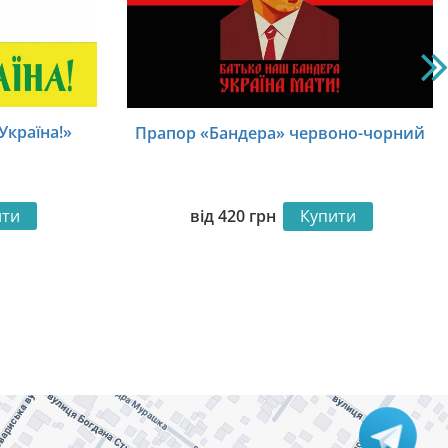
Україна!»
Прапор «Бандера» червоно-чорний
ити
від
420
грн
Купити