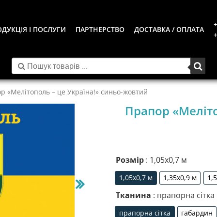
+
ДУКЦІЯ І ПОСЛУГИ
ПАРТНЕРСТВО
ДОСТАВКА / ОПЛАТА
+
р «Мелітополь – це Україна!» синьо-жовтий
Прапор «Меліто
Розмір
: 1,05х0,7 м
1,05х0,7 м
1,35х0,9 м
1,
1,05х0,7 м
1,35х0,9 м
Тканина
: прапорна сітка
прапорна сітка
габардин