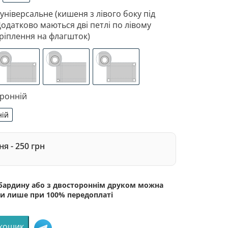
рдин
атлас
 універсальне (кишеня з лівого боку під
Додатково маються дві петлі по лівому
ріплення на флагшток)
 з лівого боку під древко діаметром 3,5 см. Додатково 
зоване кріплення під флагшток (для запобігання розтягне
люверси (зверху)
люверси (зліва)
люверси по 4-х кутах
оронній
ній
сторонній
я - 250 грн
абардину або з двостороннім друком можна
и лише при 100% передоплаті
 кошик