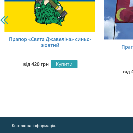
Прапор «Свята Джавеліна» синьо-
жовтий
Прап
від
420
грн
Купити
від
Контактна інформація: