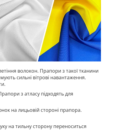
летіння волокон. Прапори з такої тканини
имують сильні вітрові навантаження.
ти.
Прапори з атласу підходять для
нок на лицьовій стороні прапора.
ку на тильну сторону переноситься