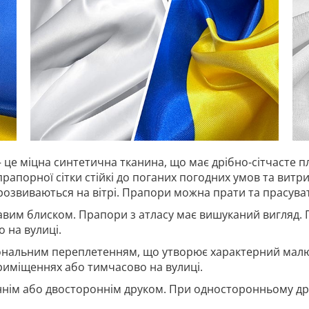
 це міцна синтетична тканина, що має дрібно-сітчасте п
прапорної сітки стійкі до поганих погодних умов та витр
 розвиваються на вітрі. Прапори можна прати та прасува
авим блиском. Прапори з атласу має вишуканий вигляд. 
 на вулиці.
гональним переплетенням, що утворює характерний малю
риміщеннях або тимчасово на вулиці.
нім або двостороннім друком. При односторонньому дру