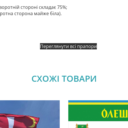
воротній стороні складає 75%;
оротна сторона майже біла).
Переглянути всі прапори
СХОЖІ ТОВАРИ