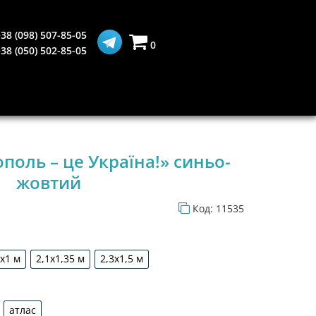
38 (098) 507-85-05
0
38 (050) 502-85-05
поль – це Україна!» синьо-
жовтий
Код:
11535
5х1 м
2,1х1,35 м
2,3х1,5 м
1,5х1 м
2,1х1,35 м
2,3х1,5 м
атлас