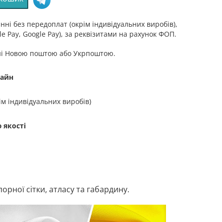
оль
ні без передоплат (окрім індивідуальних виробів),
e Pay, Google Pay), за реквізитами на рахунок ФОП.
ні Новою поштою або Укрпоштою.
зайн
ім індивідуальних виробів)
 якості
рної сітки, атласу та габардину.