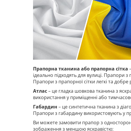
Прапорна тканина або прапорна сітка
–
ідеально підходять для вулиці. Прапори з 
Прапори з прапорної сітки легкі та добре
Атлас
– це гладка шовкова тканина з яскр
використання у приміщенні або тимчасово
Габардин
– це синтетична тканина з діа
Прапори з габардину використовують у п
Ви можете замовити прапор з односторон
зображення з меншою яскравістю: