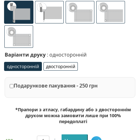
універсальне (кишеня з лівого боку під древко діаметр
спеціалізоване кріплення під флагшток (д
люверси (зверху)
люверси (злів
люверси по 4-х кутах
Варіанти друку
: односторонній
односторонній
двосторонній
односторонній
двосторонній
Подарункове пакування - 250 грн
*Прапори з атласу, габардину або з двостороннім
друком можна замовити лише при 100%
передоплаті