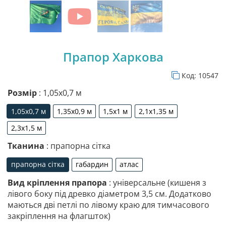
Прапор Харкова
Код:
10547
Розмір
: 1,05х0,7 м
1,05х0,7 м
1,35х0,9 м
1,5х1 м
2,1х1,35 м
1,05х0,7 м
1,35х0,9 м
1,5х1 м
2,1х1,35 м
2,3х1,5 м
2,3х1,5 м
Тканина
: прапорна сітка
прапорна сітка
габардин
атлас
прапорна сітка
габардин
атлас
Вид кріплення прапора
: універсальне (кишеня з
лівого боку під древко діаметром 3,5 см. Додатково
маються дві петлі по лівому краю для тимчасового
закріплення на флагшток)