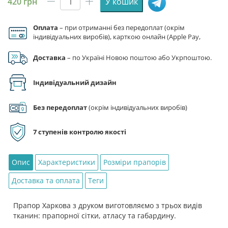
420
грн
У кошик
Прапор
Харкова
Оплата
– при отриманні без передоплат (окрім
кількість
індивідуальних виробів), карткою онлайн (Apple Pay,
Google Pay), за реквізитами на рахунок ФОП.
Доставка
– по Україні Новою поштою або Укрпоштою.
Індивідуальний дизайн
Без передоплат
(окрім індивідуальних виробів)
7 ступенів контролю якості
Опис
Характеристики
Розміри прапорів
Доставка та оплата
Теги
Прапор Харкова з друком виготовляємо з трьох видів
тканин: прапорної сітки, атласу та габардину.