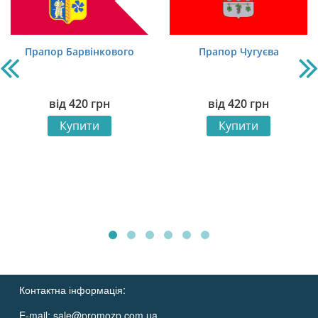
Прапор Барвінкового
Прапор Чугуєва
від
420
грн
від
420
грн
Купити
Купити
Контактна інформація:
E-mail:
sale@promozp.com.ua