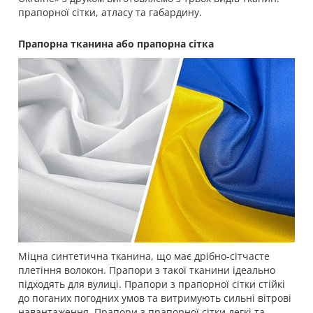
прапорної сітки, атласу та габардину.
Прапорна тканина або прапорна сітка
Міцна синтетична тканина, що має дрібно-сітчасте
плетіння волокон. Прапори з такої тканини ідеально
підходять для вулиці. Прапори з прапорної сітки стійкі
до поганих погодних умов та витримують сильні вітрові
навантаження. Прапори з прапорної сітки легкі та