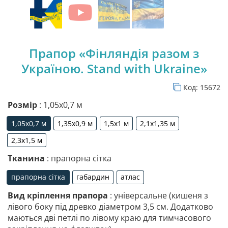
Прапор «Фінляндія разом з
Україною. Stand with Ukraine»
Код:
15672
Розмір
: 1,05х0,7 м
1,05х0,7 м
1,35х0,9 м
1,5х1 м
2,1х1,35 м
1,05х0,7 м
1,35х0,9 м
1,5х1 м
2,1х1,35 м
2,3х1,5 м
2,3х1,5 м
Тканина
: прапорна сітка
прапорна сітка
габардин
атлас
прапорна сітка
габардин
атлас
Вид кріплення прапора
: універсальне (кишеня з
лівого боку під древко діаметром 3,5 см. Додатково
маються дві петлі по лівому краю для тимчасового