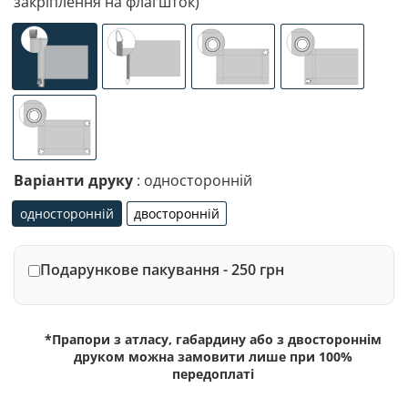
закріплення на флагшток)
універсальне (кишеня з лівого боку під древко діаметр
спеціалізоване кріплення під флагшток (д
люверси (зверху)
люверси (злів
люверси по 4-х кутах
Варіанти друку
: односторонній
односторонній
двосторонній
односторонній
двосторонній
Подарункове пакування - 250 грн
*Прапори з атласу, габардину або з двостороннім
друком можна замовити лише при 100%
передоплаті