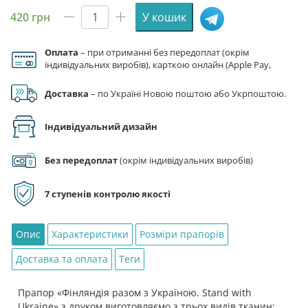
420
грн
У кошик
Прапор
«Фінляндія
Оплата
– при отриманні без передоплат (окрім
разом
індивідуальних виробів), карткою онлайн (Apple Pay,
з
Google Pay), за реквізитами на рахунок ФОП.
Україною.
Доставка
– по Україні Новою поштою або Укрпоштою.
Stand
with
Індивідуальний дизайн
Ukraine»
кількість
Без передоплат
(окрім індивідуальних виробів)
7 ступенів контролю якості
Опис
Характеристики
Розміри прапорів
Доставка та оплата
Теги
Прапор «Фінляндія разом з Україною. Stand with
Ukraine» з друком виготовляємо з трьох видів тканин: