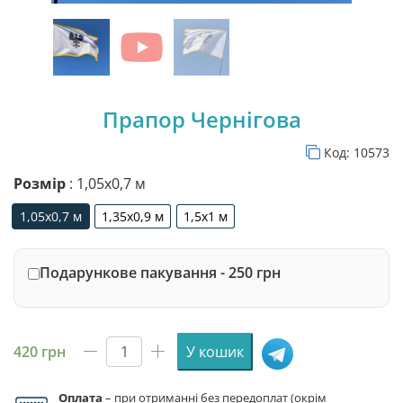
Прапор Чернігова
Код:
10573
Розмір
: 1,05х0,7 м
1,05х0,7 м
1,35х0,9 м
1,5х1 м
1,05х0,7 м
1,35х0,9 м
1,5х1 м
Подарункове пакування - 250 грн
420
грн
У кошик
Прапор
Чернігова
Оплата
– при отриманні без передоплат (окрім
кількість