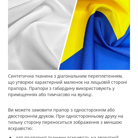
Синтетична тканина з діагональним переплетенням,
що утворює характерний малюнок на лицьовій стороні
прапора. Прапори з габардину використовують у
приміщеннях або тимчасово на вулиці.
Ви можете замовити прапор з одностороннім або
двостороннім друком. При односторонньому друку на
тильну сторону переноситься зображення з меншою
яскравістю:
для прапорної тканини яскравість на зворотній