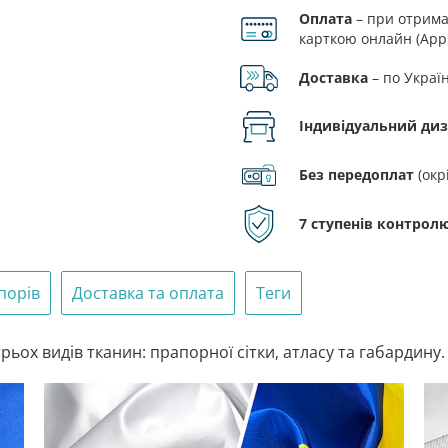
Оплата
– при отриман
кількість
карткою онлайн (Appl
Доставка
– по Украї
Індивідуальний ди
Без передоплат
(окр
7 ступенів контролю
порів
Доставка та оплата
Теги
ьох видів тканин: прапорної сітки, атласу та габардину.