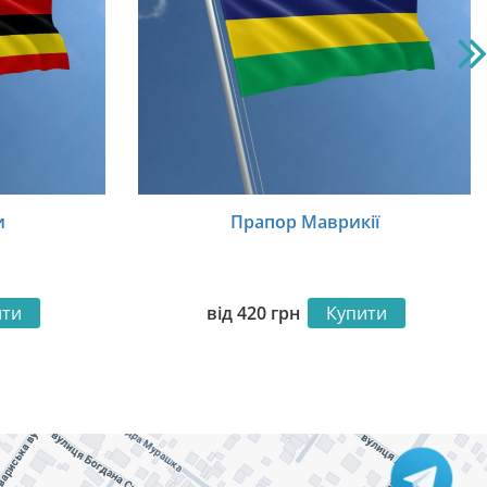
и
Прапор Маврикії
ити
від
420
грн
Купити