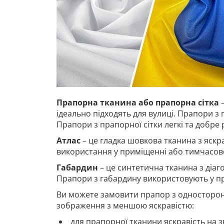
Прапорна тканина або прапорна сітка
–
ідеально підходять для вулиці. Прапори з 
Прапори з прапорної сітки легкі та добре
Атлас
– це гладка шовкова тканина з яскр
використання у приміщенні або тимчасово
Габардин
– це синтетична тканина з діа
Прапори з габардину використовують у п
Ви можете замовити прапор з односторон
зображення з меншою яскравістю:
для прапорної тканини яскравість на з