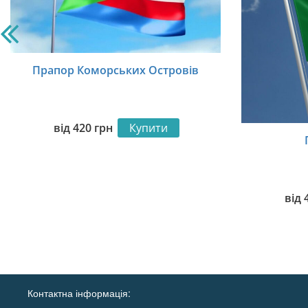
Прапор Коморських Островів
від
420
грн
Купити
від
Контактна інформація: