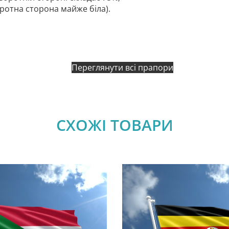
оротна сторона майже біла).
Переглянути всі прапори
СХОЖІ ТОВАРИ