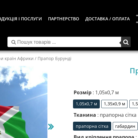
+
ДУКЦІЯ І ПОСЛУГИ
ПАРТНЕРСТВО
ДОСТАВКА / ОПЛАТА
+
и країн Африки
/ Прапор Бурунді
Пр
Розмір
: 1,05х0,7 м
1,05х0,7 м
1,35х0,9 м
1,
1,05х0,7 м
1,35х0,9 м
Тканина
: прапорна сітка
прапорна сітка
габардин
прапорна сітка
габа
Вид кріплення прапора
: