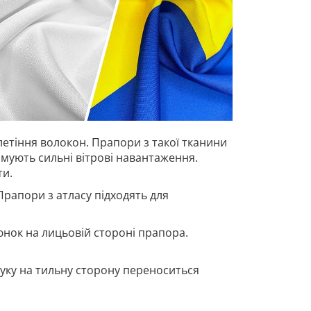
летіння волокон. Прапори з такої тканини
имують сильні вітрові навантаження.
ти.
Прапори з атласу підходять для
нок на лицьовій стороні прапора.
ку на тильну сторону переноситься