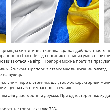
 це міцна синтетична тканина, що має дрібно-сітчасте п
прапорної сітки стійкі до поганих погодних умов та витр
 розвиваються на вітрі. Прапори можна прати та прасува
авим блиском. Прапори з атласу має вишуканий вигляд. 
 на вулиці.
гональним переплетенням, що утворює характерний малю
риміщеннях або тимчасово на вулиці.
нім або двостороннім друком. При односторонньому дру
воротній стороні складає 75%;