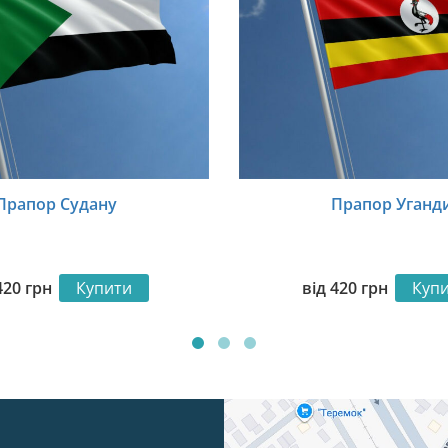
Прапор Судану
Прапор Уганд
420
грн
Купити
від
420
грн
Куп