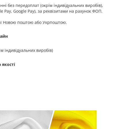
ні без передоплат (окрім індивідуальних виробів),
e Pay, Google Pay), за реквізитами на рахунок ФОП.
ні Новою поштою або Укрпоштою.
зайн
ім індивідуальних виробів)
 якості