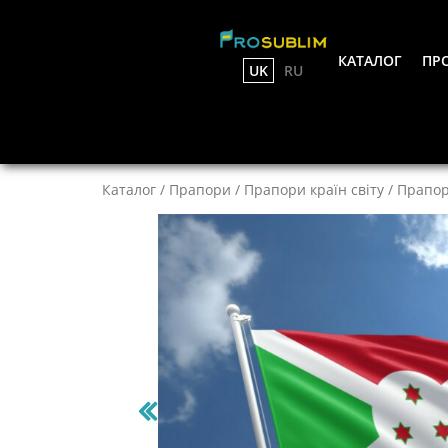
КАТАЛОГ
ПРО
UK
RU
Каталог
/
Прапори
/
Прапори країн світу
/
Прапор