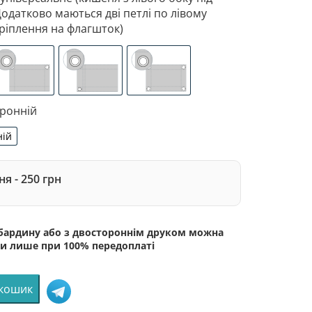
Додатково маються дві петлі по лівому
ріплення на флагшток)
 з лівого боку під древко діаметром 3,5 см. Додатково 
зоване кріплення під флагшток (для запобігання розтягне
люверси (зверху)
люверси (зліва)
люверси по 4-х кутах
оронній
ній
сторонній
я - 250 грн
абардину або з двостороннім друком можна
и лише при 100% передоплаті
 кошик