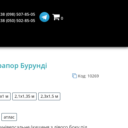
38 (098) 507-85-05
0
38 (050) 502-85-05
апор Бурунді
Код:
10269
5х1 м
2,1х1,35 м
2,3х1,5 м
1,5х1 м
2,1х1,35 м
2,3х1,5 м
атлас
рдин
атлас
 універсальне (кишеня з лівого боку під