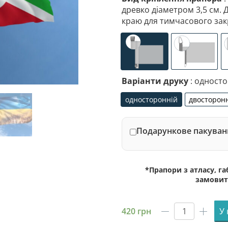
древко діаметром 3,5 см. 
краю для тимчасового зак
універсальне (кишеня
спеціалі
Варіанти друку
: одност
односторонній
двосторон
односторонній
дво
Подарункове пакуванн
*Прапори з атласу, г
замовит
420
грн
У
Прапор
Бурунді