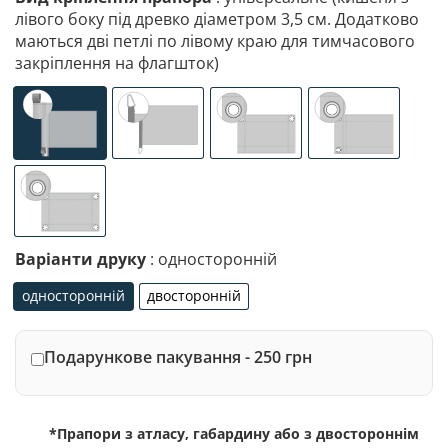
лівого боку під древко діаметром 3,5 см. Додатково
маються дві петлі по лівому краю для тимчасового
закріплення на флагшток)
універсальне (кишеня з лівого боку під древко діаметр
спеціалізоване кріплення під флагшток (д
люверси (зверху)
люверси (злів
люверси по 4-х кутах
Варіанти друку
: односторонній
односторонній
двосторонній
односторонній
двосторонній
Подарункове пакування - 250 грн
*Прапори з атласу, габардину або з двостороннім