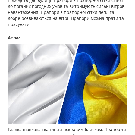
підходять для вулиці. Прапори з прапорної сітки стійкі
до поганих погодних умов та витримують сильні вітрові
навантаження. Прапори з прапорної сітки легкі та
добре розвиваються на вітрі. Прапори можна прати та
прасувати.
Атлас
Гладка шовкова тканина з яскравим блиском. Прапори з