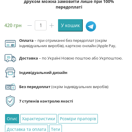
друком можна замовити лише при 100%
передоплаті
420
грн
У кошик
Прапор
Ботсвани
Оплата
– при отриманні без передоплат (окрім
кількість
індивідуальних виробів), карткою онлайн (Apple Pay,
Google Pay), за реквізитами на рахунок ФОП.
Доставка
– по Україні Новою поштою або Укрпоштою.
Індивідуальний дизайн
Без передоплат
(окрім індивідуальних виробів)
7 ступенів контролю якості
Опис
Характеристики
Розміри прапорів
Доставка та оплата
Теги