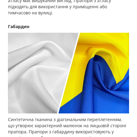
атласу має вишуканий вигляд. Прапори з атласу
підходять для використання у приміщенні або
тимчасово на вулиці.
Габардин
Синтетична тканина з діагональним переплетенням,
що утворює характерний малюнок на лицьовій стороні
прапора. Прапори з габардину використовують у