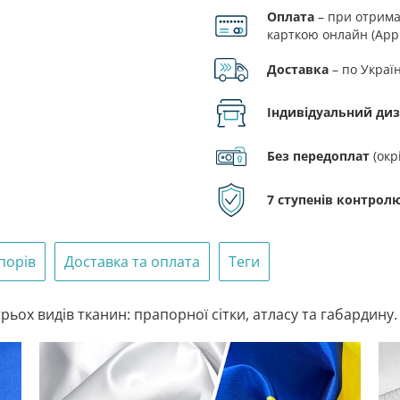
Оплата
– при отриман
кількість
карткою онлайн (Appl
Доставка
– по Украї
Індивідуальний ди
Без передоплат
(окр
7 ступенів контролю
порів
Доставка та оплата
Теги
ьох видів тканин: прапорної сітки, атласу та габардину.