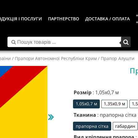
+
ДУКЦІЯ І ПОСЛУГИ
ПАРТНЕРСТВО
ДОСТАВКА / ОПЛАТА
+
раїни
/
Прапори Автономної Республіки Крим
/ Прапор Алушти
П
Розмір
: 1,05х0,7 м
1,05х0,7 м
1,35х0,9 м
1,
1,05х0,7 м
1,35х0,9 м
Тканина
: прапорна сітка
прапорна сітка
габардин
прапорна сітка
габа
Вид кріплення прапора
: