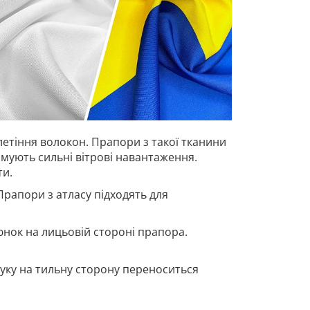
летіння волокон. Прапори з такої тканини
имують сильні вітрові навантаження.
ти.
Прапори з атласу підходять для
нок на лицьовій стороні прапора.
ку на тильну сторону переноситься