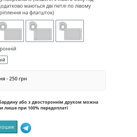
Додатково маються дві петлі по лівому
ріплення на флагшток)
 з лівого боку під древко діаметром 3,5 см. Додатково 
зоване кріплення під флагшток (для запобігання розтягне
люверси (зверху)
люверси (зліва)
люверси по 4-х кутах
оронній
ній
сторонній
я - 250 грн
абардину або з двостороннім друком можна
и лише при 100% передоплаті
 кошик