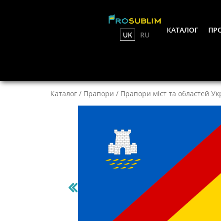
КАТАЛОГ
ПРО
UK
RU
Каталог
/
Прапори
/
Прапори міст та областей Ук