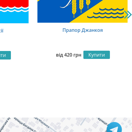
Прапор Джанкоя
ії
від
420
грн
Купити
ити