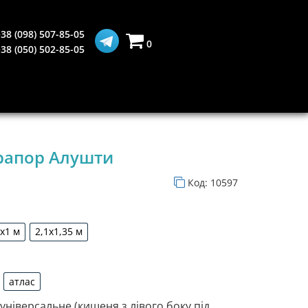
38 (098) 507-85-05
0
38 (050) 502-85-05
рапор Алушти
Код:
10597
5х1 м
2,1х1,35 м
1,5х1 м
2,1х1,35 м
атлас
рдин
атлас
 універсальне (кишеня з лівого боку під