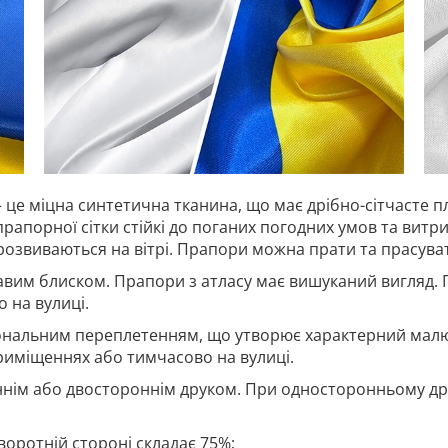
 це міцна синтетична тканина, що має дрібно-сітчасте п
прапорної сітки стійкі до поганих погодних умов та витр
 розвиваються на вітрі. Прапори можна прати та прасува
авим блиском. Прапори з атласу має вишуканий вигляд. 
 на вулиці.
гональним переплетенням, що утворює характерний малю
риміщеннях або тимчасово на вулиці.
нім або двостороннім друком. При односторонньому дру
воротній стороні складає 75%;