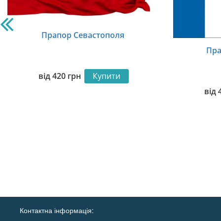
Прапор Севастополя
Пра
від
420
грн
Купити
від
Контактна інформація: