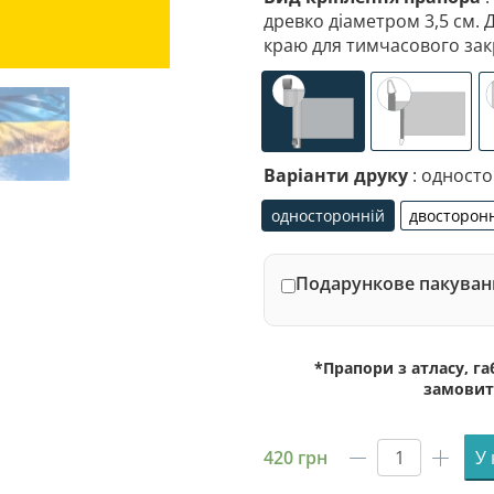
древко діаметром 3,5 см. 
краю для тимчасового зак
універсальне (кишеня
спеціалі
Варіанти друку
: одност
односторонній
двосторон
односторонній
дво
Подарункове пакуванн
*Прапори з атласу, г
замовит
420
грн
У
Прапор
Алушти