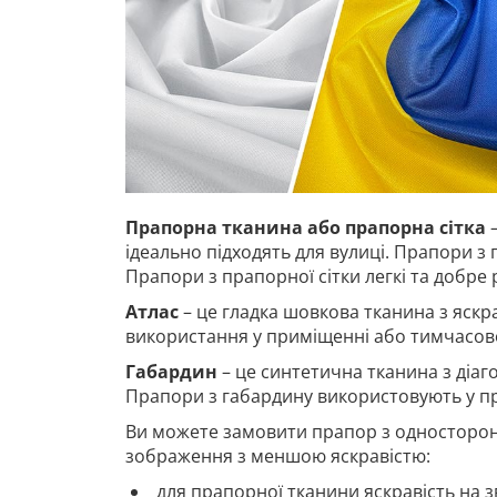
Прапорна тканина або прапорна сітка
–
ідеально підходять для вулиці. Прапори з 
Прапори з прапорної сітки легкі та добре
Атлас
– це гладка шовкова тканина з яскр
використання у приміщенні або тимчасово
Габардин
– це синтетична тканина з діа
Прапори з габардину використовують у п
Ви можете замовити прапор з односторон
зображення з меншою яскравістю:
для прапорної тканини яскравість на з