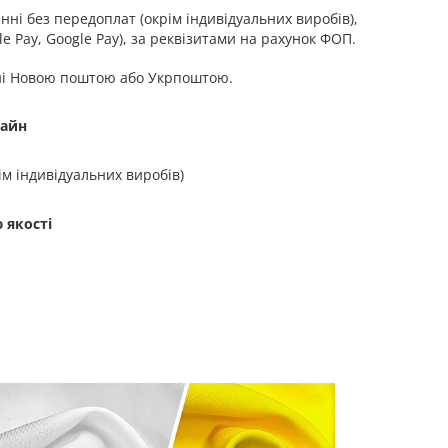
ні без передоплат (окрім індивідуальних виробів),
e Pay, Google Pay), за реквізитами на рахунок ФОП.
ні Новою поштою або Укрпоштою.
зайн
ім індивідуальних виробів)
 якості