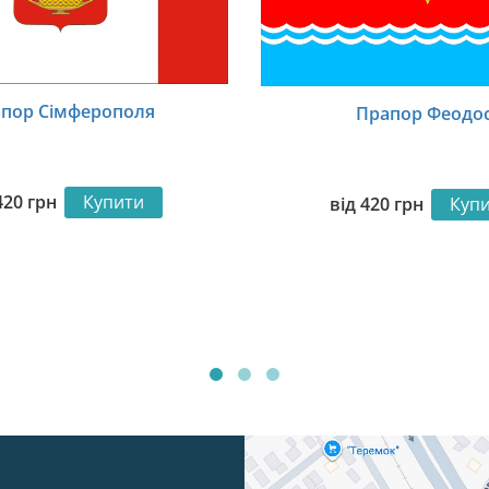
пор Сімферополя
Прапор Феодос
420
грн
Купити
від
420
грн
Куп