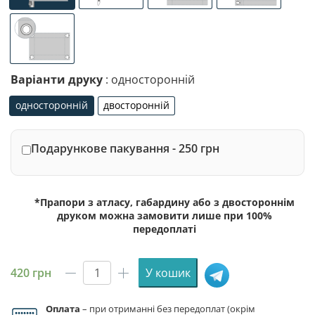
люверси по 4-х кутах
Варіанти друку
: односторонній
односторонній
двосторонній
односторонній
двосторонній
Подарункове пакування - 250 грн
*Прапори з атласу, габардину або з двостороннім
друком можна замовити лише при 100%
передоплаті
420
грн
У кошик
Прапор
Афганістану
Оплата
– при отриманні без передоплат (окрім
кількість