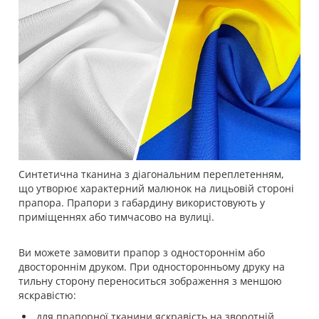
Синтетична тканина з діагональним переплетенням,
що утворює характерний малюнок на лицьовій стороні
прапора. Прапори з габардину використовують у
приміщеннях або тимчасово на вулиці.
Ви можете замовити прапор з одностороннім або
двостороннім друком. При односторонньому друку на
тильну сторону переноситься зображення з меншою
яскравістю:
для прапорної тканини яскравість на зворотній