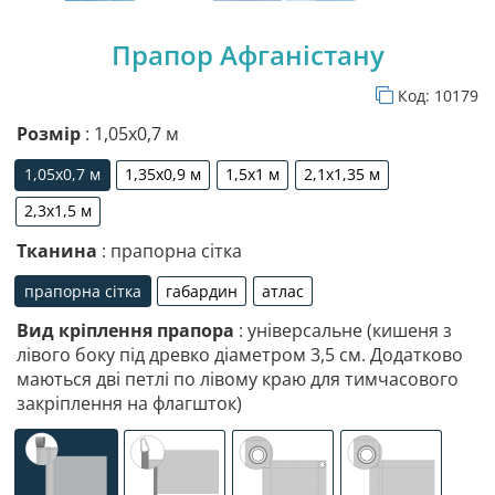
Прапор Афганістану
Код:
10179
Розмір
: 1,05х0,7 м
1,05х0,7 м
1,35х0,9 м
1,5х1 м
2,1х1,35 м
1,05х0,7 м
1,35х0,9 м
1,5х1 м
2,1х1,35 м
2,3х1,5 м
2,3х1,5 м
Тканина
: прапорна сітка
прапорна сітка
габардин
атлас
прапорна сітка
габардин
атлас
Вид кріплення прапора
: універсальне (кишеня з
лівого боку під древко діаметром 3,5 см. Додатково
маються дві петлі по лівому краю для тимчасового
закріплення на флагшток)
універсальне (кишеня з лівого боку під древко діаметр
спеціалізоване кріплення під флагшток (д
люверси (зверху)
люверси (злів