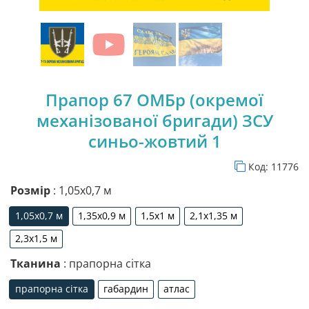
Прапор 67 ОМБр (окремої
механізованої бригади) ЗСУ
синьо-жовтий 1
Код:
11776
Розмір
: 1,05х0,7 м
1,05х0,7 м
1,35х0,9 м
1,5х1 м
2,1х1,35 м
1,05х0,7 м
1,35х0,9 м
1,5х1 м
2,1х1,35 м
2,3х1,5 м
2,3х1,5 м
Тканина
: прапорна сітка
прапорна сітка
габардин
атлас
прапорна сітка
габардин
атлас