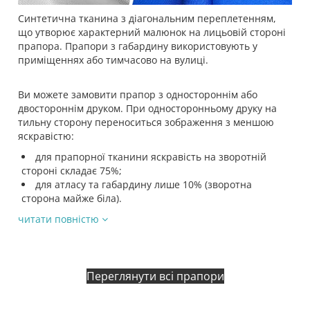
Синтетична тканина з діагональним переплетенням,
що утворює характерний малюнок на лицьовій стороні
прапора. Прапори з габардину використовують у
приміщеннях або тимчасово на вулиці.
Ви можете замовити прапор з одностороннім або
двостороннім друком. При односторонньому друку на
тильну сторону переноситься зображення з меншою
яскравістю:
для прапорної тканини яскравість на зворотній
стороні складає 75%;
для атласу та габардину лише 10% (зворотна
сторона майже біла).
читати повністю
Переглянути всі прапори