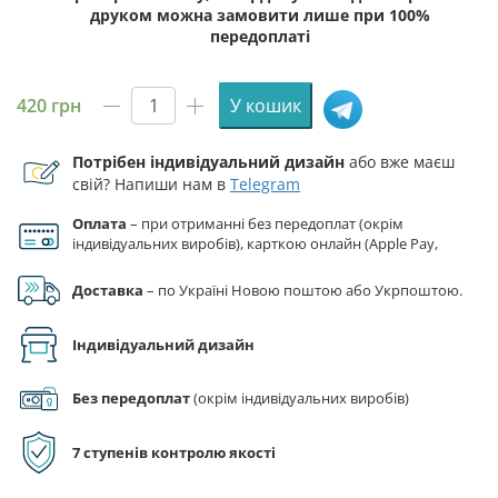
друком можна замовити лише при 100%
передоплаті
420
грн
У кошик
Прапор
67
Потрібен індивідуальний дизайн
або вже маєш
ОМБр
свій? Напиши нам в
Telegram
(окремої
механізованої
Оплата
– при отриманні без передоплат (окрім
бригади)
індивідуальних виробів), карткою онлайн (Apple Pay,
ЗСУ
Google Pay), за реквізитами на рахунок ФОП.
синьо-
Доставка
– по Україні Новою поштою або Укрпоштою.
жовтий
1
Індивідуальний дизайн
кількість
Без передоплат
(окрім індивідуальних виробів)
7 ступенів контролю якості