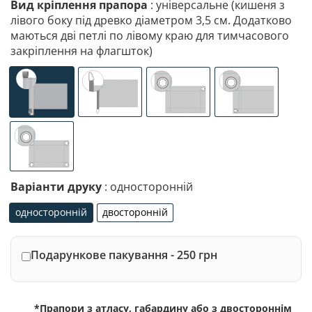
Вид кріплення прапора
: універсальне (кишеня з
лівого боку під древко діаметром 3,5 см. Додатково
маються дві петлі по лівому краю для тимчасового
закріплення на флагшток)
універсальне (кишеня з лівого боку під древко діаметр
спеціалізоване кріплення під флагшток (д
люверси (зверху)
люверси (злів
люверси по 4-х кутах
Варіанти друку
: односторонній
односторонній
двосторонній
односторонній
двосторонній
Подарункове пакування - 250 грн
*Прапори з атласу, габардину або з двостороннім