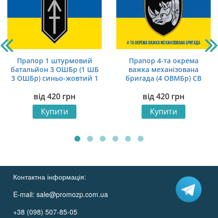
Прапор 1 штурмовий
Прапор 4-та окрема
батальйон 3 ОШБр (1 ШБ
важка механізована
3 ОШБр) синьо-жовтий 1
бригада (4 ОВМБр) СВ
ЗСУ (лого 4) синьо-
від
420
грн
від
420
грн
жовтий 1
Купити
Купити
Контактна інформація:
E-mail:
sale@promozp.com.ua
+38 (098) 507-85-05