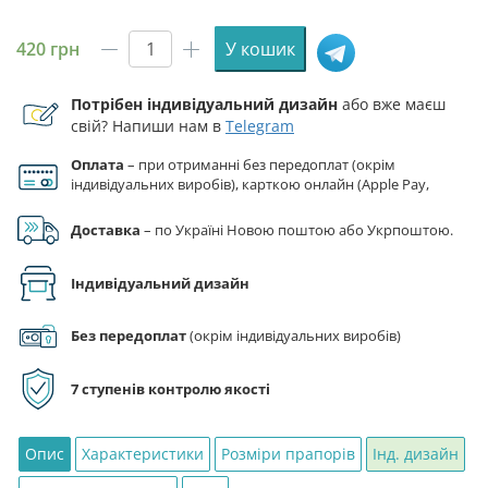
420
грн
У кошик
Прапор
24
Потрібен індивідуальний дизайн
або вже маєш
ОМБр
свій? Напиши нам в
Telegram
2
батальйон,
Оплата
– при отриманні без передоплат (окрім
ВТЗ
індивідуальних виробів), карткою онлайн (Apple Pay,
ЗСУ
Google Pay), за реквізитами на рахунок ФОП.
кількість
Доставка
– по Україні Новою поштою або Укрпоштою.
Індивідуальний дизайн
Без передоплат
(окрім індивідуальних виробів)
7 ступенів контролю якості
Опис
Характеристики
Розміри прапорів
Інд. дизайн