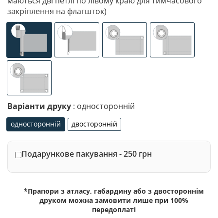
маються дві петлі по лівому краю для тимчасового
закріплення на флагшток)
універсальне (кишеня з лівого боку під древко діаметр
спеціалізоване кріплення під флагшток (д
люверси (зверху)
люверси (злів
люверси по 4-х кутах
Варіанти друку
: односторонній
односторонній
двосторонній
односторонній
двосторонній
Подарункове пакування - 250 грн
*Прапори з атласу, габардину або з двостороннім
друком можна замовити лише при 100%
передоплаті