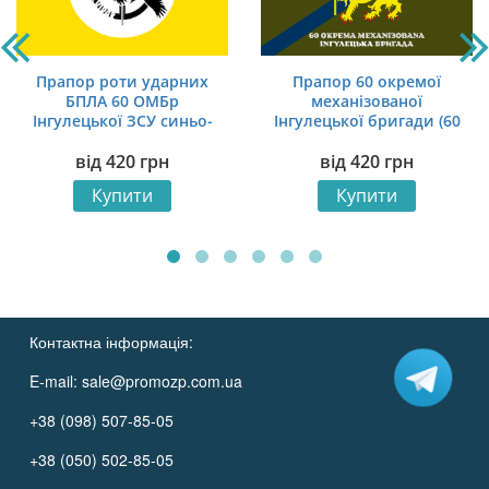
Прапор роти ударних
Прапор 60 окремої
БПЛА 60 ОМБр
механізованої
Інгулецької ЗСУ синьо-
Інгулецької бригади (60
жовтий
ОМБр) ЗСУ офіційний 1
від
420
грн
від
420
грн
Купити
Купити
Контактна інформація:
E-mail:
sale@promozp.com.ua
+38 (098) 507-85-05
+38 (050) 502-85-05