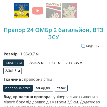
Прапор 24 ОМБр 2 батальйон, ВТЗ
ЗСУ
Код:
11756
Розмір
: 1,05х0,7 м
1,05х0,7 м
1,35х0,9 м
1,5х1 м
2,1х1,35 м
1,05х0,7 м
1,35х0,9 м
1,5х1 м
2,1х1,35 м
2,3х1,5 м
2,3х1,5 м
Тканина
: прапорна сітка
прапорна сітка
габардин
атлас
прапорна сітка
габардин
атлас
Вид кріплення прапора
: універсальне (кишеня з
лівого боку під древко діаметром 3,5 см. Додатково