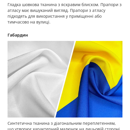
Гладка шовкова тканина з яскравим блиском. Прапори з
атласу має вишуканий вигляд. Прапори з атласу
підходять для використання у приміщенні або
тимчасово на вулиці.
Габардин
Синтетична тканина з діагональним переплетенням,
що утворює характерний малюнок на лицьовій стороні