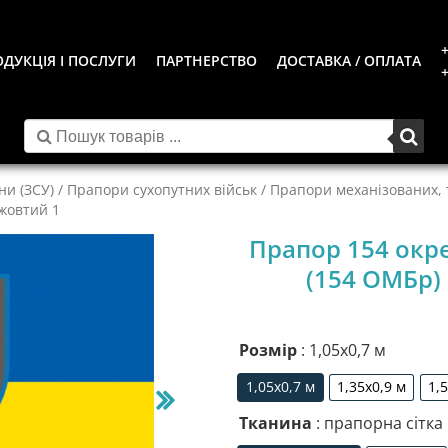
+
ДУКЦІЯ І ПОСЛУГИ
ПАРТНЕРСТВО
ДОСТАВКА / ОПЛАТА
+
ни (ЗСУ)
/
Прапори сухопутних військ
/
Прапори механізованих, т
жовтий 1
Прапор 154 окр
(154 ОМБр)
Розмір
: 1,05х0,7 м
1,05х0,7 м
1,35х0,9 м
1,
1,05х0,7 м
1,35х0,9 м
Тканина
: прапорна сітка