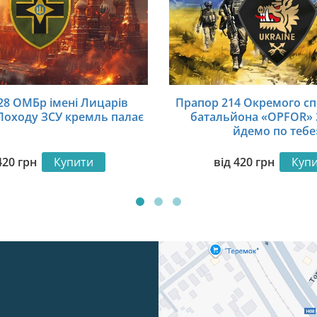
28 ОМБр імені Лицарів
Прапор 214 Окремого сп
Походу ЗСУ кремль палає
батальйона «OPFOR»
йдемо по тебе
420
грн
Купити
від
420
грн
Куп