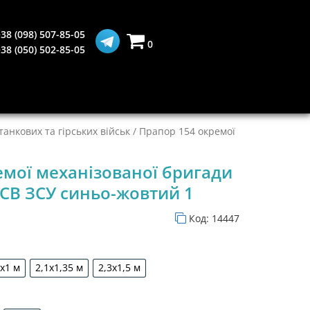
38 (098) 507-85-05
0
38 (050) 502-85-05
анкових та гірських військ
/ Прапор 154 окремої
емої механізованої бригади
 СВ ЗСУ синьо-жовтий 1
Код:
14447
5х1 м
2,1х1,35 м
2,3х1,5 м
1,5х1 м
2,1х1,35 м
2,3х1,5 м