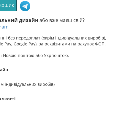
 кошик
уальний дизайн
або вже маєш свій?
gram
аної
ні без передоплат (окрім індивідуальних виробів),
e Pay, Google Pay), за реквізитами на рахунок ФОП.
ні Новою поштою або Укрпоштою.
зайн
ім індивідуальних виробів)
 якості