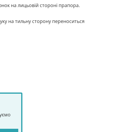
нок на лицьовій стороні прапора.
ку на тильну сторону переноситься
туємо