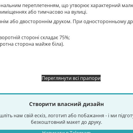
гональним переплетенням, що утворює характерний малю
риміщеннях або тимчасово на вулиці.
нім або двостороннім друком. При односторонньому дру
воротній стороні складає 75%;
оротна сторона майже біла).
Переглянути всі прапори
Створити власний дизайн
шліть нам свій ескіз, логотип або побажання - і ми підго
безкоштовний макет до друку.