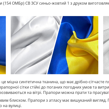
 (154 ОМБр) СВ ЗСУ синьо-жовтий 1 з друком виготовляєм
 це міцна синтетична тканина, що має дрібно-сітчасте п
прапорної сітки стійкі до поганих погодних умов та витр
 розвиваються на вітрі. Прапори можна прати та прасува
авим блиском. Прапори з атласу має вишуканий вигляд. 
 на вулиці.