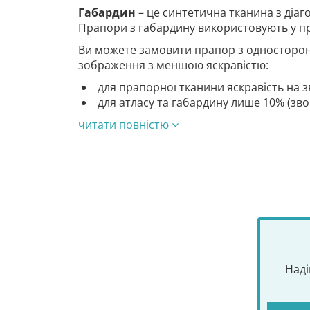
Габардин
– це синтетична тканина з діа
Прапори з габардину використовують у п
Ви можете замовити прапор з односторон
зображення з меншою яскравістю:
для прапорної тканини яскравість на з
для атласу та габардину лише 10% (зв
читати повністю
Наді