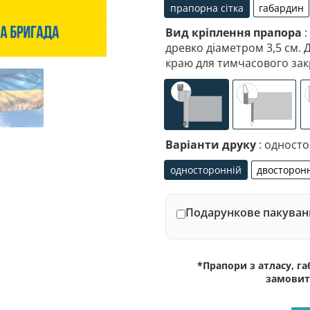
прапорна сітка
габардин
прапорна сітка
габа
Вид кріплення прапора
:
древко діаметром 3,5 см. 
краю для тимчасового зак
універсальне (кишеня
спеціалі
Варіанти друку
: одност
односторонній
двосторон
односторонній
дво
Подарункове пакуванн
*Прапори з атласу, г
замовит