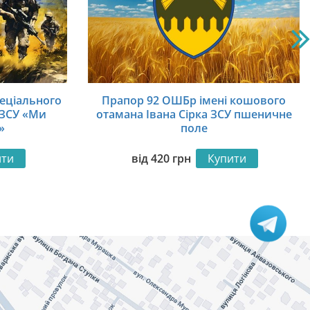
еціального
Прапор 92 ОШБр імені кошового
 ЗСУ «Ми
отамана Івана Сірка ЗСУ пшеничне
»
поле
ити
від
420
грн
Купити