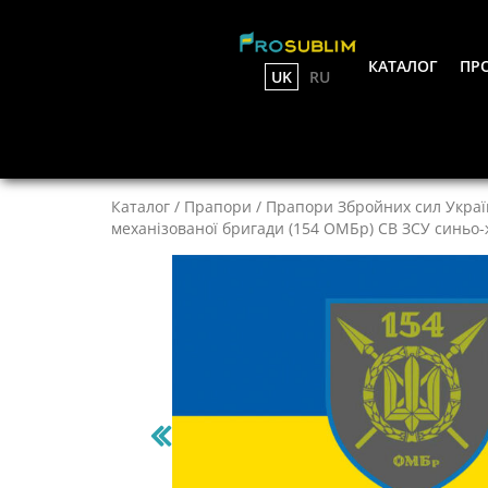
КАТАЛОГ
ПРО
UK
RU
Каталог
/
Прапори
/
Прапори Збройних сил Украї
механізованої бригади (154 ОМБр) СВ ЗСУ синьо-