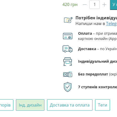
420
грн
У
Прапор
154
Потрібен індивід
окремої
Напиши нам в
Tele
механізов
бригади
Оплата
– при отриман
(154
карткою онлайн (Appl
ОМБр)
СВ
Доставка
– по Украї
ЗСУ
синьо-
Індивідуальний ди
жовтий
1
Без передоплат
(окр
кількість
7 ступенів контролю
порів
Інд. дизайн
Доставка та оплата
Теги