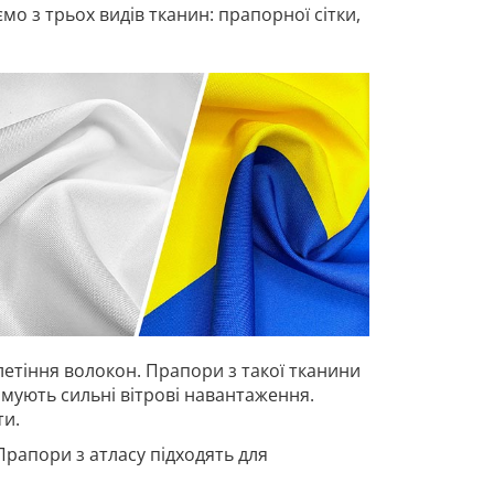
о з трьох видів тканин: прапорної сітки,
летіння волокон. Прапори з такої тканини
имують сильні вітрові навантаження.
ти.
Прапори з атласу підходять для