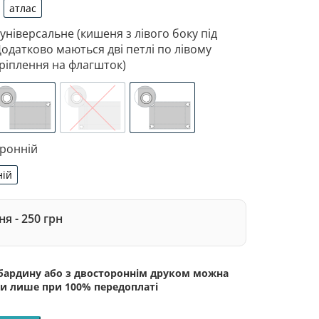
атлас
рдин
атлас
 універсальне (кишеня з лівого боку під
Додатково маються дві петлі по лівому
ріплення на флагшток)
 з лівого боку під древко діаметром 3,5 см. Додатково 
зоване кріплення під флагшток (для запобігання розтягне
люверси (зверху)
люверси (зліва)
люверси по 4-х кутах
оронній
ній
сторонній
я - 250 грн
абардину або з двостороннім друком можна
и лише при 100% передоплаті