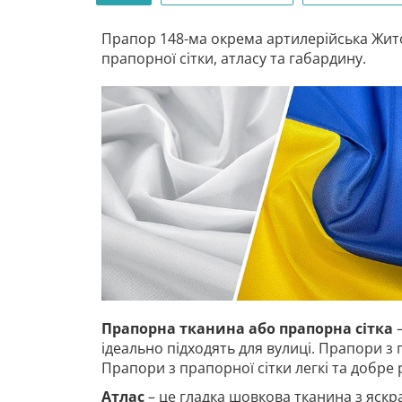
Прапор 148-ма окрема артилерійська Жито
прапорної сітки, атласу та габардину.
Прапорна тканина або прапорна сітка
–
ідеально підходять для вулиці. Прапори з 
Прапори з прапорної сітки легкі та добре
Атлас
– це гладка шовкова тканина з яскр