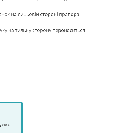
нок на лицьовій стороні прапора.
ку на тильну сторону переноситься
туємо