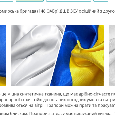
мирська бригада (148 ОАБр) ДШВ ЗСУ офіційний з друком
 це міцна синтетична тканина, що має дрібно-сітчасте п
прапорної сітки стійкі до поганих погодних умов та витр
 розвиваються на вітрі. Прапори можна прати та прасува
авим блиском. Прапори з атласу має вишуканий вигляд. 