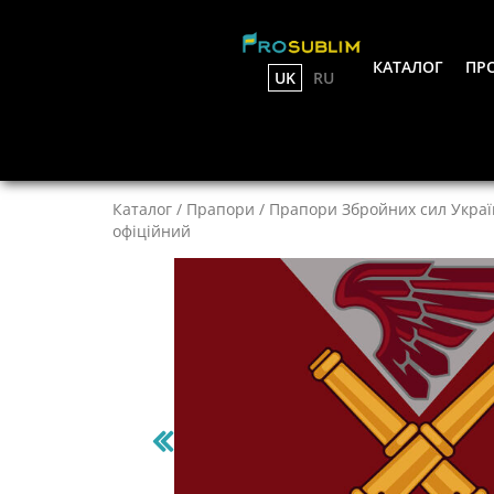
КАТАЛОГ
ПРО
UK
RU
Каталог
/
Прапори
/
Прапори Збройних сил Украї
офіційний