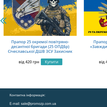
Прапор 25 окремої повітряно-
Прапо
десантної бригади (25 ОПДБр)
«Завжди
Січеславської ДШВ ЗСУ Захисник
України
від
420
грн
Купити
від
Контактна інформація:
E-mail:
sale@promozp.com.ua