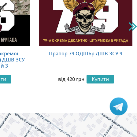
окремої
Прапор 79 ОДШБр ДШВ ЗСУ 9
) ДШВ ЗСУ
й 3
ити
від
420
грн
Купити