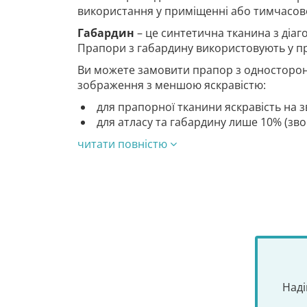
використання у приміщенні або тимчасово
Габардин
– це синтетична тканина з діа
Прапори з габардину використовують у п
Ви можете замовити прапор з односторон
зображення з меншою яскравістю:
для прапорної тканини яскравість на з
для атласу та габардину лише 10% (зв
читати повністю
Наді