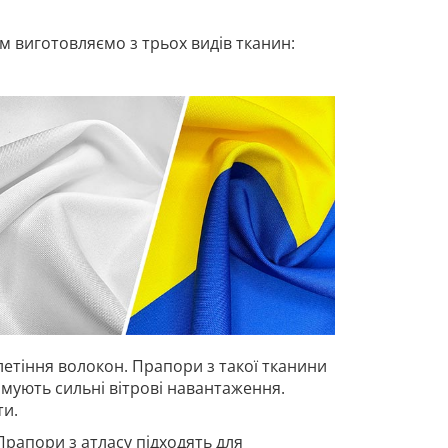
 виготовляємо з трьох видів тканин:
летіння волокон. Прапори з такої тканини
имують сильні вітрові навантаження.
ти.
Прапори з атласу підходять для