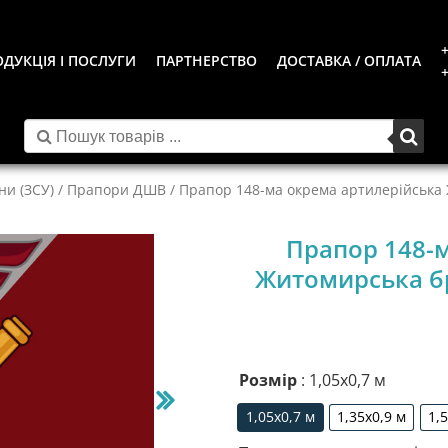
+
ДУКЦІЯ І ПОСЛУГИ
ПАРТНЕРСТВО
ДОСТАВКА / ОПЛАТА
+
ни (ЗСУ)
/
Прапори ДШВ
/ Прапор 148-ма окрема артилерійська
Прапор 148-
Житомирська бр
Розмір
: 1,05х0,7 м
1,05х0,7 м
1,35х0,9 м
1,
1,05х0,7 м
1,35х0,9 м