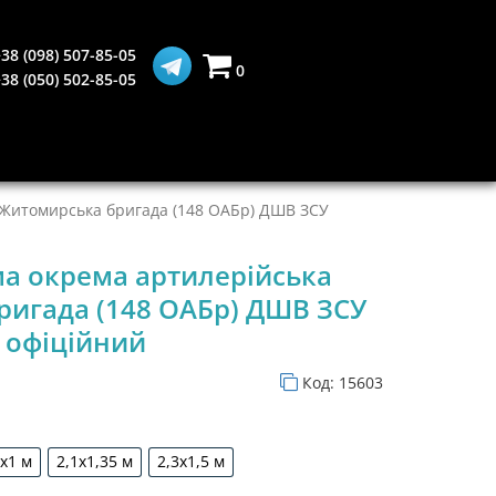
38 (098) 507-85-05
0
38 (050) 502-85-05
 Житомирська бригада (148 ОАБр) ДШВ ЗСУ
ма окрема артилерійська
игада (148 ОАБр) ДШВ ЗСУ
офіційний
Код:
15603
5х1 м
2,1х1,35 м
2,3х1,5 м
1,5х1 м
2,1х1,35 м
2,3х1,5 м