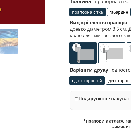
Тканина
: прапорна сітка
прапорна сітка
габардин
прапорна сітка
габа
Вид кріплення прапора
:
древко діаметром 3,5 см. 
краю для тимчасового зак
універсальне (кишеня
спеціалі
Варіанти друку
: одност
односторонній
двосторон
односторонній
дво
Подарункове пакуванн
*Прапори з атласу, г
замовит