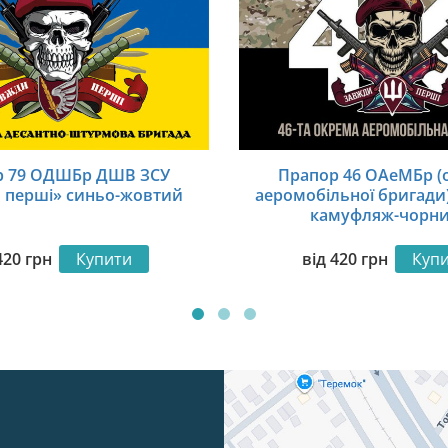
р 79 ОДШБр ДШВ ЗСУ
Прапор 46 ОАеМБр (
 перші» синьо-жовтий
аеромобільної бригади
камуфляж-чорни
420
грн
Купити
від
420
грн
Куп