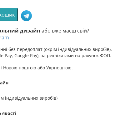
 кошик
уальний дизайн
або вже маєш свій?
gram
ська
ні без передоплат (окрім індивідуальних виробів),
ька
e Pay, Google Pay), за реквізитами на рахунок ФОП.
ні Новою поштою або Укрпоштою.
зайн
й
ім індивідуальних виробів)
 якості