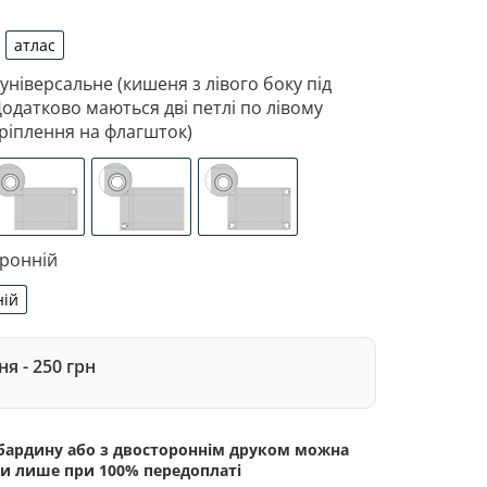
атлас
рдин
атлас
 універсальне (кишеня з лівого боку під
Додатково маються дві петлі по лівому
ріплення на флагшток)
 з лівого боку під древко діаметром 3,5 см. Додатково 
зоване кріплення під флагшток (для запобігання розтягне
люверси (зверху)
люверси (зліва)
люверси по 4-х кутах
оронній
ній
сторонній
я - 250 грн
абардину або з двостороннім друком можна
и лише при 100% передоплаті