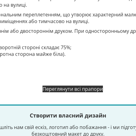
 на вулиці.
гональним переплетенням, що утворює характерний малю
риміщеннях або тимчасово на вулиці.
нім або двостороннім друком. При односторонньому дру
воротній стороні складає 75%;
оротна сторона майже біла).
Переглянути всі прапори
Створити власний дизайн
шліть нам свій ескіз, логотип або побажання - і ми підго
безкоштовний макет до друку.