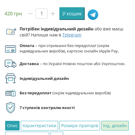
420
грн
У кошик
Прапор
112
Потрібен індивідуальний дизайн
або вже маєш
ОБТрО
свій? Напиши нам в
Telegram
РВП
ЗСУ
Оплата
– при отриманні без передоплат (окрім
синьо-
індивідуальних виробів), карткою онлайн (Apple Pay,
жовтий
Google Pay), за реквізитами на рахунок ФОП.
1
Доставка
– по Україні Новою поштою або Укрпоштою.
кількість
Індивідуальний дизайн
Без передоплат
(окрім індивідуальних виробів)
7 ступенів контролю якості
Опис
Характеристики
Розміри прапорів
Інд. дизайн