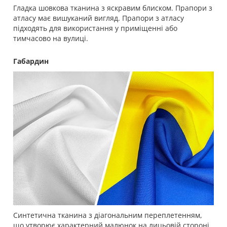
Гладка шовкова тканина з яскравим блиском. Прапори з
атласу має вишуканий вигляд. Прапори з атласу
підходять для використання у приміщенні або
тимчасово на вулиці.
Габардин
Синтетична тканина з діагональним переплетенням,
що утворює характерний малюнок на лицьовій стороні