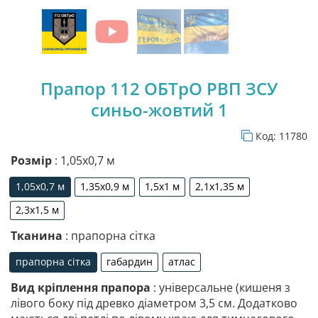
Прапор 112 ОБТрО РВП ЗСУ
синьо-жовтий 1
Код:
11780
Розмір
: 1,05х0,7 м
1,05х0,7 м
1,35х0,9 м
1,5х1 м
2,1х1,35 м
1,05х0,7 м
1,35х0,9 м
1,5х1 м
2,1х1,35 м
2,3х1,5 м
2,3х1,5 м
Тканина
: прапорна сітка
прапорна сітка
габардин
атлас
прапорна сітка
габардин
атлас
Вид кріплення прапора
: універсальне (кишеня з
лівого боку під древко діаметром 3,5 см. Додатково