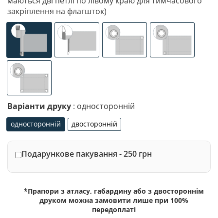
маються дві петлі по лівому краю для тимчасового
закріплення на флагшток)
універсальне (кишеня з лівого боку під древко діаметр
спеціалізоване кріплення під флагшток (д
люверси (зверху)
люверси (злів
люверси по 4-х кутах
Варіанти друку
: односторонній
односторонній
двосторонній
односторонній
двосторонній
Подарункове пакування - 250 грн
*Прапори з атласу, габардину або з двостороннім
друком можна замовити лише при 100%
передоплаті