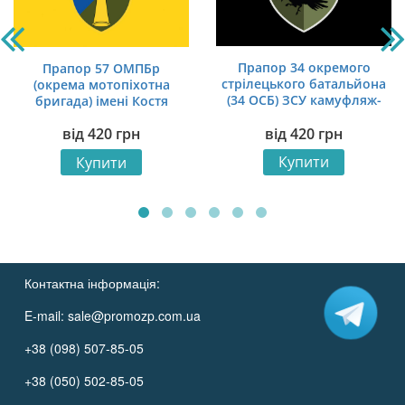
Прапор 34 окремого
Прапор 57 ОМПБр
стрілецького батальйона
(окрема мотопіхотна
(34 ОСБ) ЗСУ камуфляж-
бригада) імені Костя
чорний
Гордієнка ЗСУ синьо-
від
420
грн
від
420
грн
жовтий
Купити
Купити
Контактна інформація:
E-mail:
sale@promozp.com.ua
+38 (098) 507-85-05
+38 (050) 502-85-05