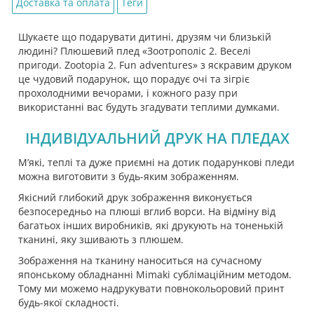
Доставка та оплата
Теги
Шукаєте що подарувати дитині, друзям чи близькій
людині? Плюшевий плед «Зоотрополіс 2. Веселі
пригоди. Zootopia 2. Fun adventures» з яскравим друком
це чудовий подарунок, що порадує очі та зігріє
прохолодними вечорами, і кожного разу при
використанні вас будуть згадувати теплими думками.
ІНДИВІДУАЛЬНИЙ ДРУК НА ПЛЕДАХ
М’які, теплі та дуже приємні на дотик подарункові пледи
можна виготовити з будь-яким зображенням.
Якісний глибокий друк зображення виконується
безпосередньо на плюші вглиб ворси. На відміну від
багатьох інших виробників, які друкують на тоненькій
тканині, яку зшивають з плюшем.
Зображення на тканину наноситься на сучасному
японському обладнанні Mimaki сублімаційним методом.
Тому ми можемо надрукувати повнокольоровий принт
будь-якої складності.