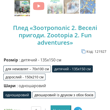
Плед «Зоотрополіс 2. Веселі
пригоди. Zootopia 2. Fun
adventures»
Код:
121927
Розмір
: дитячий - 135х150 см
для немовлят – 70х100 см
дитячий - 135х150 см
для немовлят – 70х100 см
дитячий - 135х150 см
дорослий - 150х210 см
дорослий - 150х210 см
Шари
: одношаровий
одношаровий
двошаровий із друком з обох боків
одношаровий
двошаровий із друком з обо