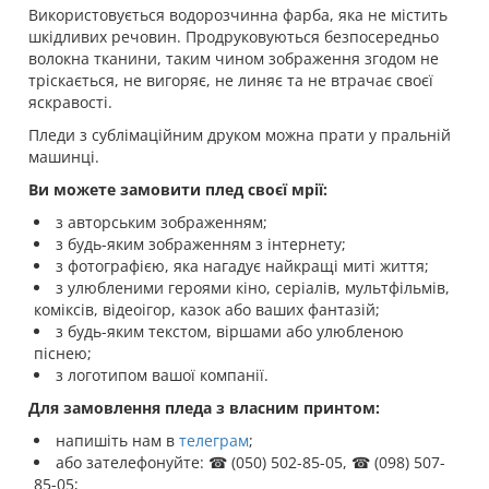
Використовується водорозчинна фарба, яка не містить
шкідливих речовин. Продруковуються безпосередньо
волокна тканини, таким чином зображення згодом не
тріскається, не вигоряє, не линяє та не втрачає своєї
яскравості.
Пледи з сублімаційним друком можна прати у пральній
машинці.
Ви можете замовити плед своєї мрії:
з авторським зображенням;
з будь-яким зображенням з інтернету;
з фотографією, яка нагадує найкращі миті життя;
з улюбленими героями кіно, серіалів, мультфільмів,
коміксів, відеоігор, казок або ваших фантазій;
з будь-яким текстом, віршами або улюбленою
піснею;
з логотипом вашої компанії.
Для замовлення пледа з власним принтом:
напишіть нам в
телеграм
;
або зателефонуйте: ☎ (050) 502-85-05, ☎ (098) 507-
85-05;