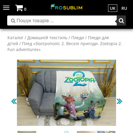
Toggle
UK
RU
0
navigation
Каталог
/
Домашній текстиль
/
Пледи
/
Пледи для
дітей
/ Плед «Зоотрополіс 2. Веселі пригоди. Zootopia 2.
Fun adventures»