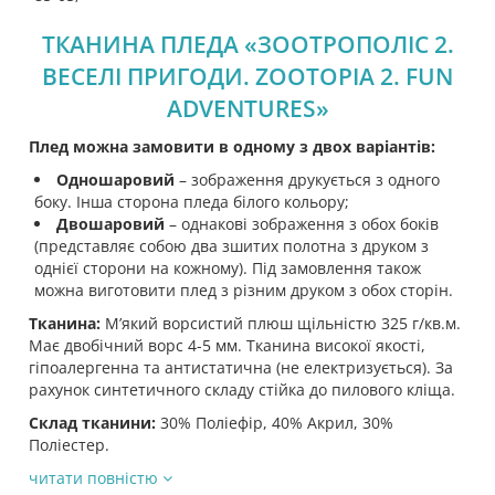
ТКАНИНА ПЛЕДА «ЗООТРОПОЛІС 2.
ВЕСЕЛІ ПРИГОДИ. ZOOTOPIA 2. FUN
ADVENTURES»
Плед можна замовити в одному з двох варіантів:
Одношаровий
– зображення друкується з одного
боку. Інша сторона пледа білого кольору;
Двошаровий
– однакові зображення з обох боків
(представляє собою два зшитих полотна з друком з
однієї сторони на кожному). Під замовлення також
можна виготовити плед з різним друком з обох сторін.
Тканина:
М’який ворсистий плюш щільністю 325 г/кв.м.
Має двобічний ворс 4-5 мм. Тканина високої якості,
гіпоалергенна та антистатична (не електризується). За
рахунок синтетичного складу стійка до пилового кліща.
Склад тканини:
30% Поліефір, 40% Акрил, 30%
Поліестер.
читати повністю