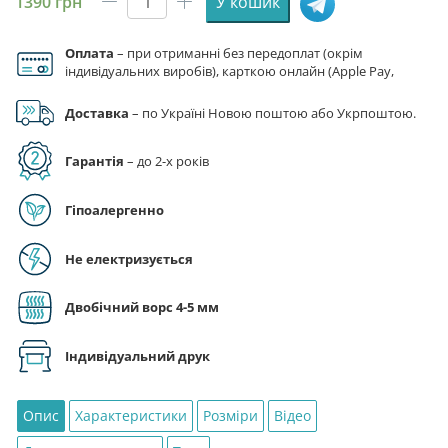
1390
грн
У кошик
Плед
«Зоотрополіс
Оплата
– при отриманні без передоплат (окрім
2.
індивідуальних виробів), карткою онлайн (Apple Pay,
Веселі
Google Pay), за реквізитами на рахунок ФОП.
пригоди.
Доставка
– по Україні Новою поштою або Укрпоштою.
Zootopia
2.
Гарантія
– до 2-х років
Fun
adventures»
кількість
Гіпоалергенно
Не електризується
Двобічний ворс 4-5 мм
Індивідуальний друк
Опис
Характеристики
Розміри
Відео