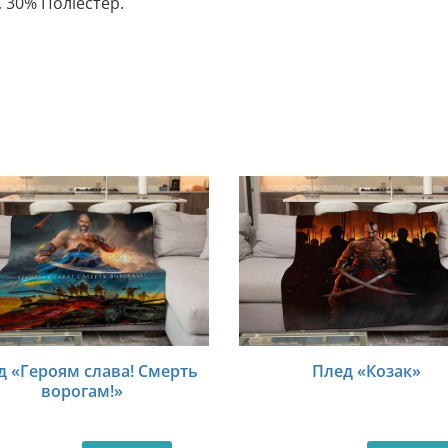
 30% Поліестер.
д «Героям слава! Смерть
Плед «Козак»
ворогам!»