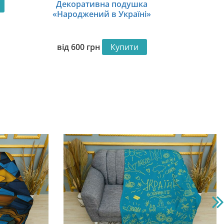
Декоративна подушка
«Народжений в Україні»
від
600
грн
Купити