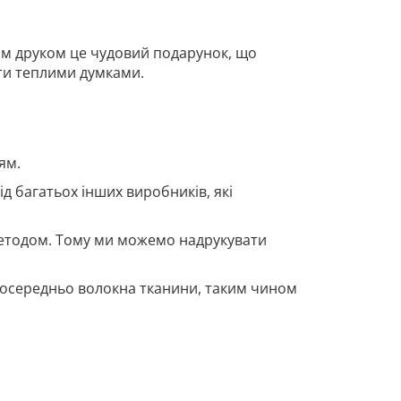
им друком це чудовий подарунок, що
ати теплими думками.
ям.
д багатьох інших виробників, які
методом. Тому ми можемо надрукувати
посередньо волокна тканини, таким чином