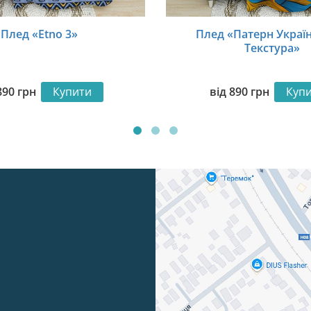
Плед «Etno 3»
Плед «Патерн Украї
Текстура»
890
грн
Купити
від
890
грн
Куп