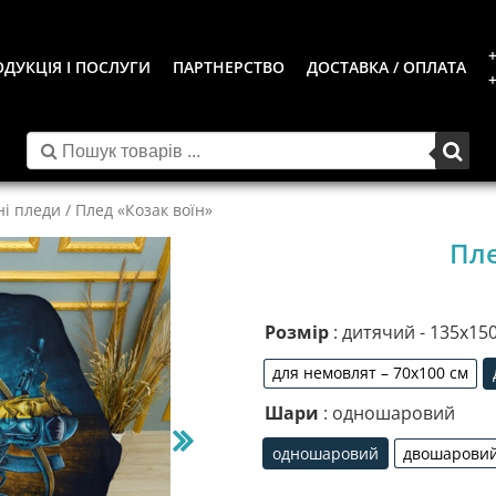
+
ДУКЦІЯ І ПОСЛУГИ
ПАРТНЕРСТВО
ДОСТАВКА / ОПЛАТА
+
ні пледи
/ Плед «Козак воїн»
Пле
Розмір
: дитячий - 135х15
для немовлят – 70х100 см
для немовлят 
Шари
: одношаровий
одношаровий
двошаровий 
одношаровий