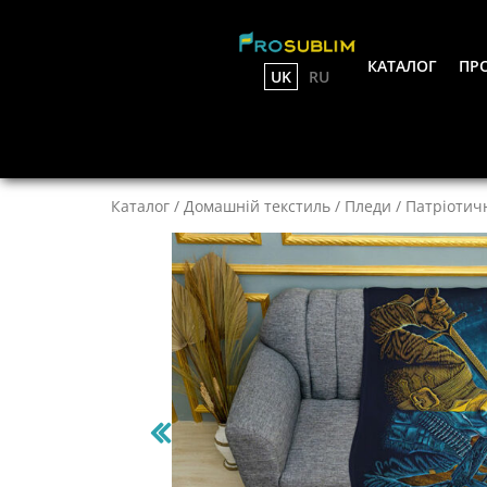
КАТАЛОГ
ПРО
UK
RU
Каталог
/
Домашній текстиль
/
Пледи
/
Патріотич