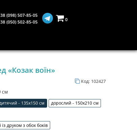
38 (098) 507-85-05
0
38 (050) 502-85-05
д «Козак воїн»
Код:
102427
0 см
дитячий - 135х150 см
дорослий - 150х210 см
– 70х100 см
дитячий - 135х150 см
дорослий - 150х210 см
із друком з обох боків
двошаровий із друком з обох боків