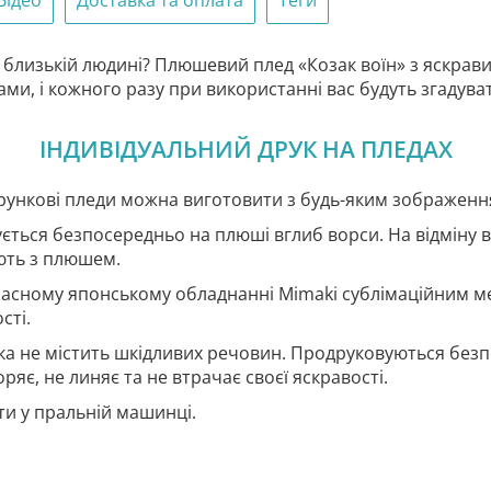
Відео
Доставка та оплата
Теги
 близькій людині? Плюшевий плед «Козак воїн» з яскрав
ами, і кожного разу при використанні вас будуть згадув
ІНДИВІДУАЛЬНИЙ ДРУК НА ПЛЕДАХ
дарункові пледи можна виготовити з будь-яким зображенн
ться безпосередньо на плюші вглиб ворси. На відміну ві
ають з плюшем.
часному японському обладнанні Mimaki сублімаційним 
сті.
ка не містить шкідливих речовин. Продруковуються без
ряє, не линяє та не втрачає своєї яскравості.
и у пральній машинці.