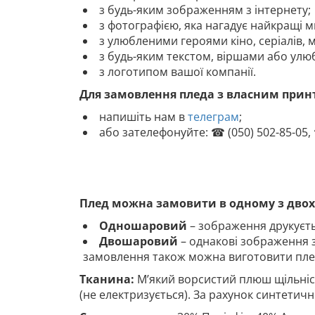
з будь-яким зображенням з інтернету;
з фотографією, яка нагадує найкращі м
з улюбленими героями кіно, серіалів, м
з будь-яким текстом, віршами або улю
з логотипом вашої компанії.
Для замовлення пледа з власним прин
напишіть нам в
телеграм
;
або зателефонуйте: ☎ (050) 502-85-05, 
Плед можна замовити в одному з двох 
Одношаровий
– зображення друкуєть
Двошаровий
– однакові зображення з
замовлення також можна виготовити плед 
Тканина:
М’який ворсистий плюш щільніст
(не електризується). За рахунок синтетичн