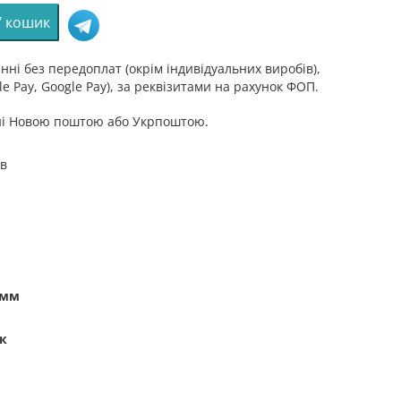
У кошик
ні без передоплат (окрім індивідуальних виробів),
e Pay, Google Pay), за реквізитами на рахунок ФОП.
ні Новою поштою або Укрпоштою.
ів
 мм
к