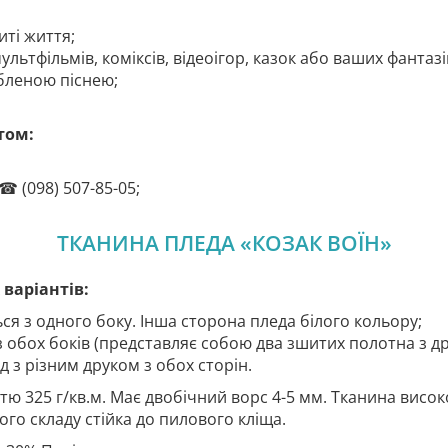
иті життя;
ультфільмів, коміксів, відеоігор, казок або ваших фантазі
бленою піснею;
том:
☎ (098) 507-85-05;
ТКАНИНА ПЛЕДА «КОЗАК ВОЇН»
варіантів:
ся з одного боку. Інша сторона пледа білого кольору;
 обох боків (представляє собою два зшитих полотна з др
з різним друком з обох сторін.
ю 325 г/кв.м. Має двобічний ворс 4-5 мм. Тканина високо
ого складу стійка до пилового кліща.