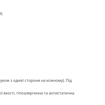
й;
уком з однієї сторони на кожному). Під
ї якості, гіпоалергенна та антистатична