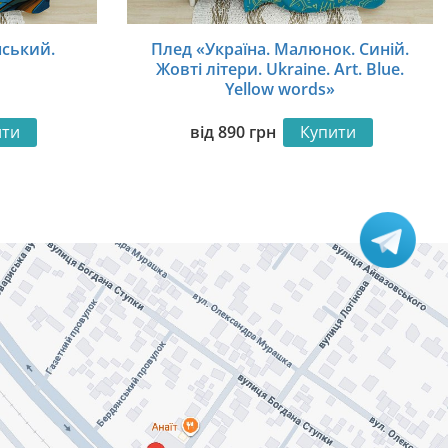
нський.
Плед «Україна. Малюнок. Синій.
Жовті літери. Ukraine. Art. Blue.
Yellow words»
ити
від
890
грн
Купити