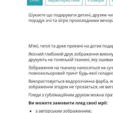
Опис
Характеристики
Розміри
Шукаєте що подарувати дитині, друзям чи
порадує очі та зігріє прохолодними вечор
М’які, теплі та дуже приємні на дотик по
Якісний глибокий друк зображення виконує
друкують на тоненькій тканині, яку зшив
Зображення на тканину наноситься на су
повнокольоровий принт будь-якої складно
Використовується водорозчинна фарба, я
зображення згодом не тріскається, не виго
Пледи з сублімаційним друком можна прат
Ви можете замовити плед своєї мрії:
з авторським зображенням;