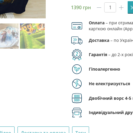
1390
грн
Плед
«Козак
Оплата
– при отриман
воїн»
карткою онлайн (Appl
кількість
Доставка
– по Украї
Гарантія
– до 2-х рок
Гіпоалергенно
Не електризується
Двобічний ворс 4-5
Індивідуальний дру