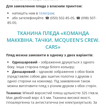
Для замовлення пледа з власним принтом:
напишіть нам в
телеграм
;
або зателефонуйте: ☎ (050) 502-85-05, ☎ (098) 507-
85-05;
ТКАНИНА ПЛЕДА «КОМАНДА
МАККВІНА. ТАЧКИ. MCQUEEN'S CREW.
CARS»
Плед можна замовити в одному з двох варіантів:
Одношаровий
– зображення друкується з одного
боку. Інша сторона пледа білого кольору;
Двошаровий
– однакові зображення з обох боків
(представляє собою два зшитих полотна з друком з
однієї сторони на кожному). Під замовлення також
можна виготовити плед з різним друком з обох сторін.
Тканина:
М’який ворсистий плюш щільністю 325 г/кв.м.
Має двобічний ворс 4-5 мм. Тканина високої якості,
гіпоалергенна та антистатична (не електризується). За