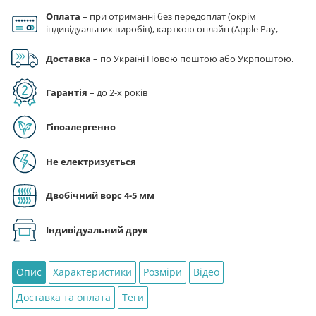
«Команда
Оплата
– при отриманні без передоплат (окрім
МакКвіна.
індивідуальних виробів), карткою онлайн (Apple Pay,
Тачки.
Google Pay), за реквізитами на рахунок ФОП.
McQueen's
Доставка
– по Україні Новою поштою або Укрпоштою.
Crew.
Cars»
Гарантія
– до 2-х років
кількість
Гіпоалергенно
Не електризується
Двобічний ворс 4-5 мм
Індивідуальний друк
Опис
Характеристики
Розміри
Відео
Доставка та оплата
Теги