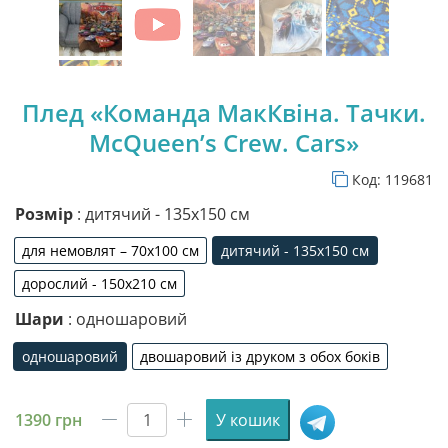
Плед «Команда МакКвіна. Тачки.
McQueen’s Crew. Cars»
Код:
119681
Розмір
: дитячий - 135х150 см
для немовлят – 70х100 см
дитячий - 135х150 см
для немовлят – 70х100 см
дитячий - 135х150 см
дорослий - 150х210 см
дорослий - 150х210 см
Шари
: одношаровий
одношаровий
двошаровий із друком з обох боків
одношаровий
двошаровий із друком з обо
1390
грн
У кошик
Плед