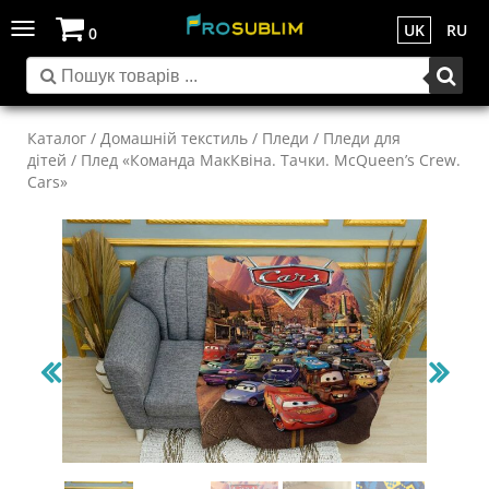
Toggle
UK
RU
0
navigation
Каталог
/
Домашній текстиль
/
Пледи
/
Пледи для
дітей
/ Плед «Команда МакКвіна. Тачки. McQueen’s Crew.
Cars»