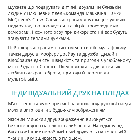
Шукаєте що подарувати дитині, друзям чи близькій
людині? Плюшевий плед «Команда МакКвіна. Тачки.
McQueen’s Crew. Cars» з яскравим друком це чудовий
подарунок, що порадує очі та зігріє прохолодними
вечорами, і кожного разу при використанні вас будуть
згадувати теплими думками.
Цей плед з яскравим принтом усіх героїв мультфільму
Тачки дарує атмосферу драйву та дружби. Дизайн
відображає єдність, швидкість та пригоди в улюбленому
місті Радіатор-Спрінгс. Плед підходить для дітей, які
люблять яскраві образи, пригоди й перегляди
мультфільмів.
ІНДИВІДУАЛЬНИЙ ДРУК НА ПЛЕДАХ
М’які, теплі та дуже приємні на дотик подарункові пледи
можна виготовити з будь-яким зображенням.
Якісний глибокий друк зображення виконується
безпосередньо на плюші вглиб ворси. На відміну від
багатьох інших виробників, які друкують на тоненькій
тканині, яку зшивають з плюшем.