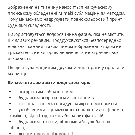
Зображення на тканину наноситься на сучасному
японському обладнанні Mimaki сублімаційним методом.
Тому ми можемо надрукувати повнокольоровий принт
будь-якої складності.
Використовується водорозчинна фарба, яка не містить
шкідливих речовин. Продруковуються безпосередньо
волокна тканини, таким чином зображення згодом не
тріскається, не вигоряє, не линяє та не втрачає своєї
яскравості.
Пледи з сублімаційним друком можна прати у пральній
машинці.
Ви можете замовити плед своєї мрії:
з авторським зображенням;
з будь-яким зображенням з інтернету;
з фотографією, яка нагадує найкращі миті життя;
з улюбленими героями кіно, серіалів, мультфільмів,
коміксів, відеоігор, казок або ваших фантазій;
з будь-яким текстом, віршами або улюбленою
піснею;
з логотипом вашої компанії.